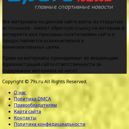
Все материалы на данном сайте взяты из открытых
источников - имеют обратную ссылку на материал в
интернете или присланы посетителями сайта и
предоставляются исключительно в
ознакомительных целях.
Права на материалы принадлежат их владельцам.
Администрация сайта ответственности за
содержание материала не несет.
Copyright © 79s.ru All Rights Reserved.
О нас
Политика DMCA
Правообладателям
Карта сайта
Контакты
Политика конфедициальности