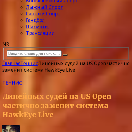
Конькобежный Спорт
Лыжный Спорт
Санный Спорт
Гандбол
Шахматы
Трансляции
NR
Главная
Теннис
Линейных судей на US Open частично
заменит система HawkEye Live
ТЕННИС
Линейных судей на US Open
частично заменит система
HawkEye Live