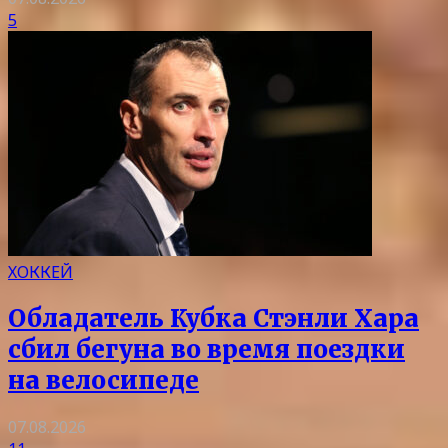
5
ХОККЕЙ
Обладатель Кубка Стэнли Хара
сбил бегуна во время поездки
на велосипеде
07.08.2026