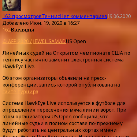
162 просмотров
Теннис
Нет комментариев
19.06.2020
Добавлено
Июн. 19, 2020 в 16:27
162
Взгляды
© AFP 2020 / JEWEL SAMAD
US Open
Линейных судей на Открытом чемпионате США по
теннису частично заменит электронная система
HawkEye Live.
Об этом организаторы объявили на пресс-
конференции, запись которой опубликована на
сайте турнира
.
Система HawkEye Live используется в футболе для
определения пересечения мяча линии ворот. При
этом организаторы US Open сообщили, что
линейные судьи в полном составе по-прежнему
будут работать на центральных кортах имени
Артура Эша и Луи Армстронга. На остальных кортах