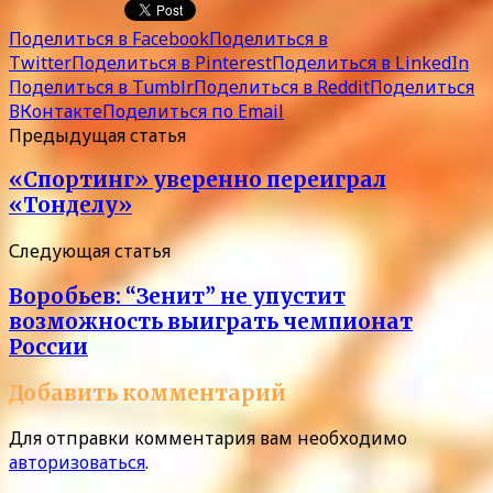
Поделиться в Facebook
Поделиться в
Twitter
Поделиться в Pinterest
Поделиться в LinkedIn
Поделиться в Tumblr
Поделиться в Reddit
Поделиться
ВКонтакте
Поделиться по Email
Предыдущая статья
«Спортинг» уверенно переиграл
«Тонделу»
Следующая статья
Воробьев: “Зенит” не упустит
возможность выиграть чемпионат
России
Добавить комментарий
Для отправки комментария вам необходимо
авторизоваться
.