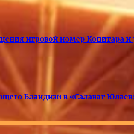
щения игровой номер Копитара и у
ющего Бландизи в «Салават Юлаев