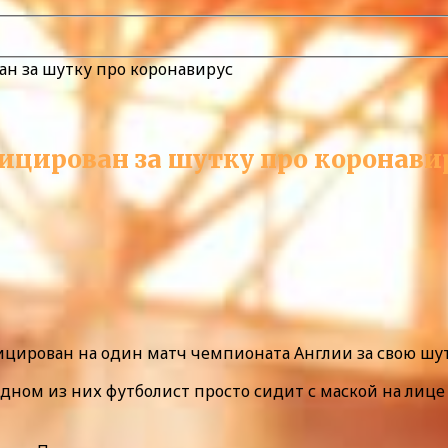
н за шутку про коронавирус
цирован за шутку про коронави
цирован на один матч чемпионата Англии за свою шутк
 одном из них футболист просто сидит с маской на лице