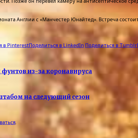
ти. Позже он перевел камеру на антисептическое сред
ионата Англии с «Манчестер Юнайтед». Встреча состоит
 в Pinterest
Поделиться в LinkedIn
Поделиться в Tumblr
 фунтов из-за коронавируса
штабом на следующий сезон
ваться
.