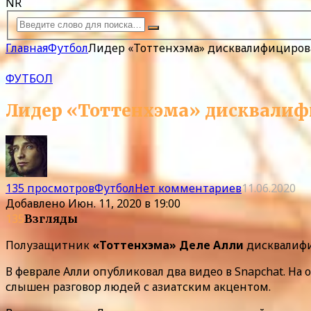
NR
Главная
Футбол
Лидер «Тоттенхэма» дисквалифицирова
ФУТБОЛ
Лидер «Тоттенхэма» дисквалифи
135 просмотров
Футбол
Нет комментариев
11.06.2020
Добавлено
Июн. 11, 2020 в 19:00
135
Взгляды
Полузащитник
«Тоттенхэма» Деле Алли
дисквалифи
В феврале Алли опубликовал два видео в Snapchat. На
слышен разговор людей с азиатским акцентом.