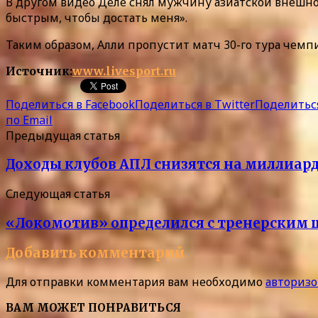
В другом видео Деле снял мужчину азиатской внешнос
быстрым, чтобы достать меня».
Таким образом, Алли пропустит матч 30-го тура чемп
Источник:
www.livesport.ru
Поделиться в Facebook
Поделиться в Twitter
Поделиться
по Email
Предыдущая статья
Доходы клубов АПЛ снизятся на миллиард
Следующая статья
«Локомотив» определился с тренерским 
Добавить комментарий
Для отправки комментария вам необходимо
авторизо
ВАМ МОЖЕТ ПОНРАВИТЬСЯ