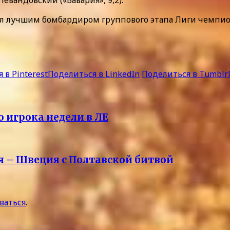
л лучшим бомбардиром группового этапа Лиги чемпионо
 в Pinterest
Поделиться в LinkedIn
Поделиться в Tumblr
 игрока недели в ЛЕ
я – Швеция с Полтавской битвой
ваться
.