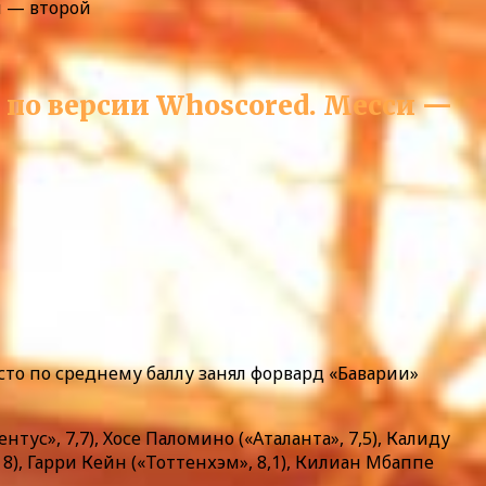
и — второй
 по версии Whoscored. Месси —
сто по среднему баллу занял форвард «Баварии»
нтус», 7,7), Хосе Паломино («Аталанта», 7,5), Калиду
, 8), Гарри Кейн («Тоттенхэм», 8,1), Килиан Мбаппе