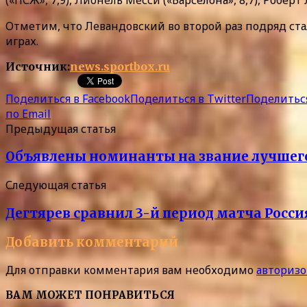
Отметим, что Левандовский во второй раз подряд ста
играх.
Источник:
news.sportbox.ru
Поделиться в Facebook
Поделиться в Twitter
Поделиться
по Email
Предыдущая статья
Объявлены номинанты на звание лучшего
Следующая статья
Дегтярев сравнил 3-й период матча Росси
Добавить комментарий
Для отправки комментария вам необходимо
авторизо
ВАМ МОЖЕТ ПОНРАВИТЬСЯ