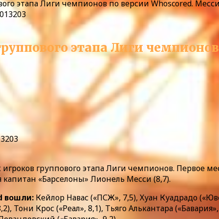
ого этапа Лиги чемпионов по версии Whoscored. Месс
руппового этапа Лиги чемпионов
13203
 игроков группового этапа Лиги чемпионов. Первое ме
 капитан «Барселоны» Лионель Месси (8,7).
d вошли:
Кейлор Навас («ПСЖ», 7,5), Хуан Куадрадо («Юве
2), Тони Крос («Реал», 8,1), Тьяго Алькантара («Бавария»
Левандовский («Бавария», 9,2).