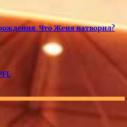
 рождения. Что Женя натворил?
PFL