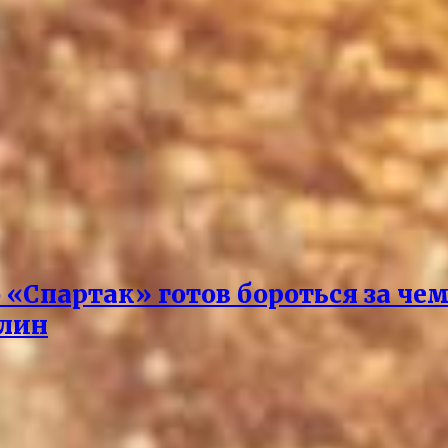
о «Спартак» готов бороться за че
илин