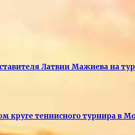
ставителя Латвии Мажиева на ту
ом круге теннисного турнира в М