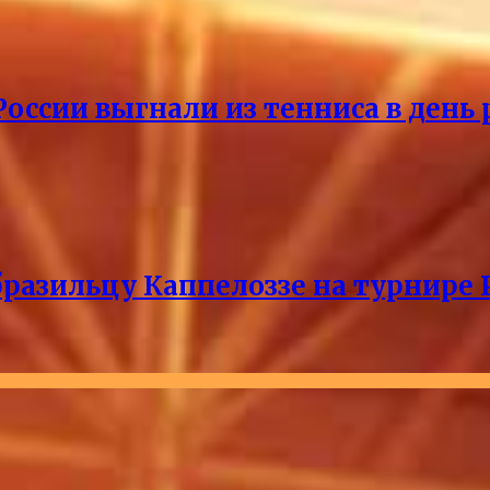
России выгнали из тенниса в день
разильцу Каппелоззе на турнире 