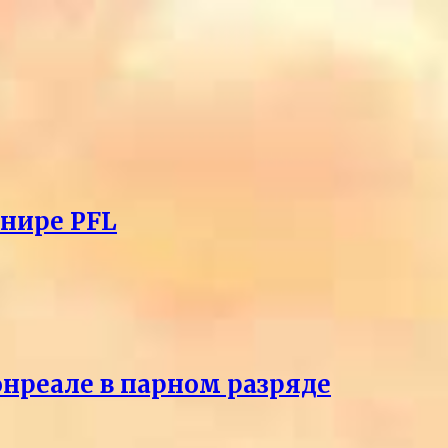
рнире PFL
онреале в парном разряде