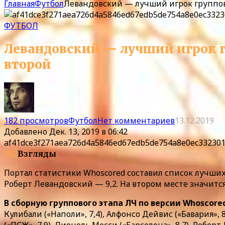
Главная
Футбол
Левандовский — лучший игрок группов
ФУТБОЛ
Левандовский — лучший игрок г
второй
182 просмотров
Футбол
Нет комментариев
13.12.2019
Добавлено
Дек. 13, 2019 в 06:42
af41dce3f271aea726d4a5846ed67edb5de754a8e0ec33230
182
Взгляды
Портал статистики Whoscored составил список лучших
Роберт Левандовский — 9,2. На втором месте значится
В сборную группового этапа ЛЧ по версии Whoscore
Кулибали («Наполи», 7,4), Алфонсо Дейвис («Бавария», 8,
(«ПСЖ», 7,9), Лионель Месси («Барселона», 8,7), Роберт 