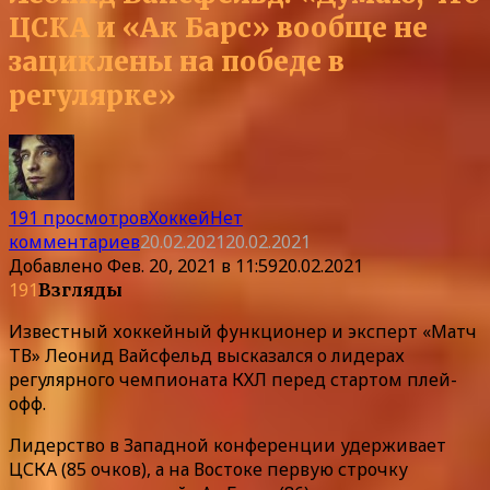
ЦСКА и «Ак Барс» вообще не
зациклены на победе в
регулярке»
191 просмотров
Хоккей
Нет
комментариев
20.02.2021
20.02.2021
Добавлено
Фев. 20, 2021 в 11:59
20.02.2021
191
Взгляды
Известный хоккейный функционер и эксперт «Матч
ТВ» Леонид Вайсфельд высказался о лидерах
регулярного чемпионата КХЛ перед стартом плей-
офф.
Лидерство в Западной конференции удерживает
ЦСКА (85 очков), а на Востоке первую строчку