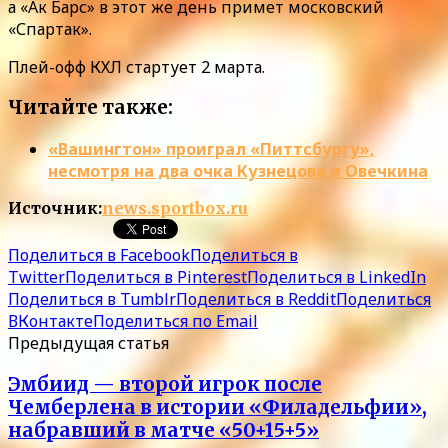
а «Ак Барс» в этот же день примет московский
«Спартак».
Плей-офф КХЛ стартует 2 марта.
Читайте также:
«Вашингтон» проиграл «Питтсбургу»,
несмотря на два очка Кузнецова и Овечкина
Источник:
news.sportbox.ru
Поделиться в Facebook
Поделиться в
Twitter
Поделиться в Pinterest
Поделиться в LinkedIn
Поделиться в Tumblr
Поделиться в Reddit
Поделиться
ВКонтакте
Поделиться по Email
Предыдущая статья
Эмбиид — второй игрок после
Чемберлена в истории «Филадельфии»,
набравший в матче «50+15+5»