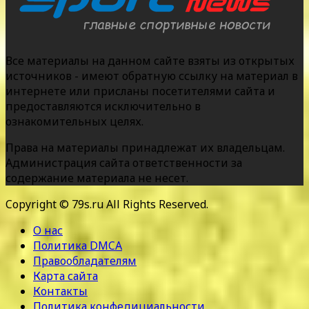
Все материалы на данном сайте взяты из открытых
источников - имеют обратную ссылку на материал в
интернете или присланы посетителями сайта и
предоставляются исключительно в
ознакомительных целях.
Права на материалы принадлежат их владельцам.
Администрация сайта ответственности за
содержание материала не несет.
Copyright © 79s.ru All Rights Reserved.
О нас
Политика DMCA
Правообладателям
Карта сайта
Контакты
Политика конфедициальности