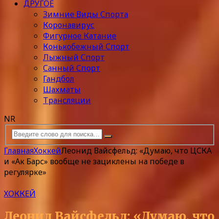
ДРУГОЕ
Зимние Виды Спорта
Коронавирус
Фигурное Катание
Конькобежный Спорт
Лыжный Спорт
Санный Спорт
Гандбол
Шахматы
Трансляции
NR
Главная
Хоккей
Леонид Вайсфельд: «Думаю, что ЦСКА
и «Ак Барс» вообще не зациклены на победе в
регулярке»
ХОККЕЙ
Леонид Вайсфельд: «Думаю, что