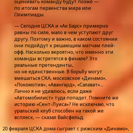
оценивать команду будут позже —
по итогам первенства мира или
Олимпиады.
— Сегодня ЦСКА и «Ак Барс» примерно
равны по силе, мало в чем уступают друг
другу. Поэтому и важно, в каком состоянии
они подойдут к решающим матчам плей-
офф. Насколько вероятно, что именно эти
команды встретятся в финале? Это
реальные претенденты,
но не единственные. В борьбу могут
вмешаться СКА, московское «Динамо»,
«Локомотив», «Авангард», «Салават»…
Лично я не удивлюсь, если даже
«Автомобилист» туда попадет. Помните же
историю «Сент-Луиса»? Не исключаю, что
уральский клуб способен на такой же
всплеск, — сказал Вайсфельд.
20 февраля ЦСКА дома сыграет с рижским «Динамо»,