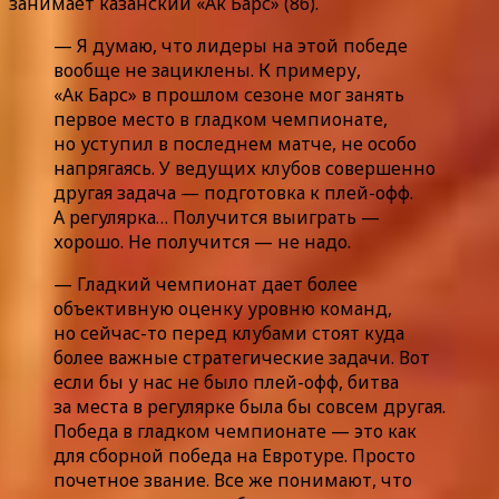
занимает казанский «Ак Барс» (86).
— Я думаю, что лидеры на этой победе
вообще не зациклены. К примеру,
«Ак Барс» в прошлом сезоне мог занять
первое место в гладком чемпионате,
но уступил в последнем матче, не особо
напрягаясь. У ведущих клубов совершенно
другая задача — подготовка к плей-офф.
А регулярка… Получится выиграть —
хорошо. Не получится — не надо.
— Гладкий чемпионат дает более
объективную оценку уровню команд,
но сейчас-то перед клубами стоят куда
более важные стратегические задачи. Вот
если бы у нас не было плей-офф, битва
за места в регулярке была бы совсем другая.
Победа в гладком чемпионате — это как
для сборной победа на Евротуре. Просто
почетное звание. Все же понимают, что