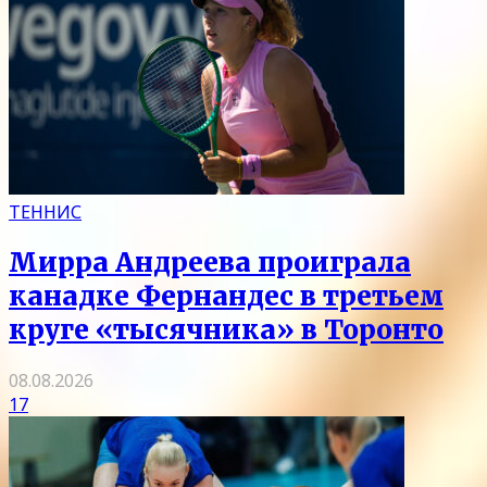
ТЕННИС
Мирра Андреева проиграла
канадке Фернандес в третьем
круге «тысячника» в Торонто
08.08.2026
17