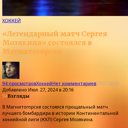
ХОККЕЙ
«Легендарный матч Сергея
Мозякина» состоялся в
Магнитогорске
94 просмотров
Хоккей
Нет комментариев
27.07.2024
Добавлено
Июл. 27, 2024 в 20:16
94
Взгляды
В Магнитогорске состоялся прощальный матч
лучшего бомбардира в истории Континентальной
хоккейной лиги (КХЛ) Сергея Мозякина.