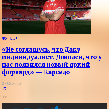
ФУТБОЛ
«Не соглашусь, что Даку
индивидуалист. Доволен, что у
нас появился новый яркий
форвард» — Карседо
07.08.2026
17
TF