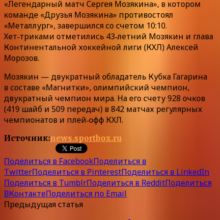
«Легендарный матч Сергея Мозякина», в котором
команде «Друзья Мозякина» противостоял
«Металлург», завершился со счетом 10:10.
Хет‑триками отметились 43‑летний Мозякин и глава
Континентальной хоккейной лиги (КХЛ) Алексей
Морозов.
Мозякин — двукратный обладатель Кубка Гагарина
в составе «Магнитки», олимпийский чемпион,
двукратный чемпион мира. На его счету 928 очков
(419 шайб и 509 передач) в 842 матчах регулярных
чемпионатов и плей‑офф КХЛ.
Источник:
news.sportbox.ru
Поделиться в Facebook
Поделиться в
Twitter
Поделиться в Pinterest
Поделиться в LinkedIn
Поделиться в Tumblr
Поделиться в Reddit
Поделиться
ВКонтакте
Поделиться по Email
Предыдущая статья