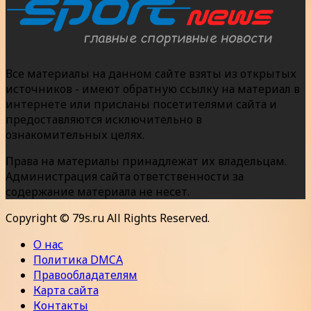
Все материалы на данном сайте взяты из открытых
источников - имеют обратную ссылку на материал в
интернете или присланы посетителями сайта и
предоставляются исключительно в
ознакомительных целях.
Права на материалы принадлежат их владельцам.
Администрация сайта ответственности за
содержание материала не несет.
Copyright © 79s.ru All Rights Reserved.
О нас
Политика DMCA
Правообладателям
Карта сайта
Контакты