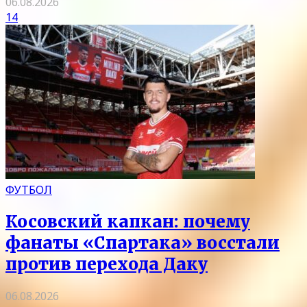
06.08.2026
14
ФУТБОЛ
Косовский капкан: почему
фанаты «Спартака» восстали
против перехода Даку
06.08.2026