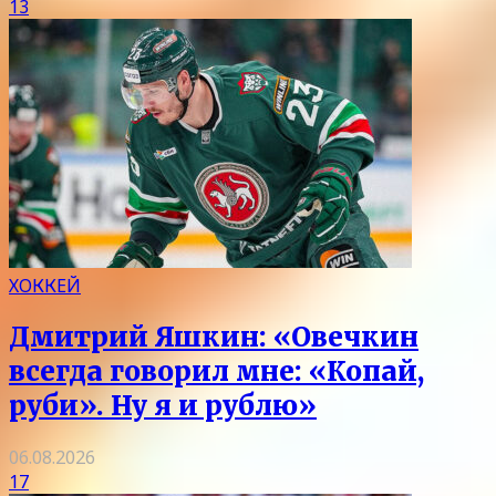
13
ХОККЕЙ
Дмитрий Яшкин: «Овечкин
всегда говорил мне: «Копай,
руби». Ну я и рублю»
06.08.2026
17