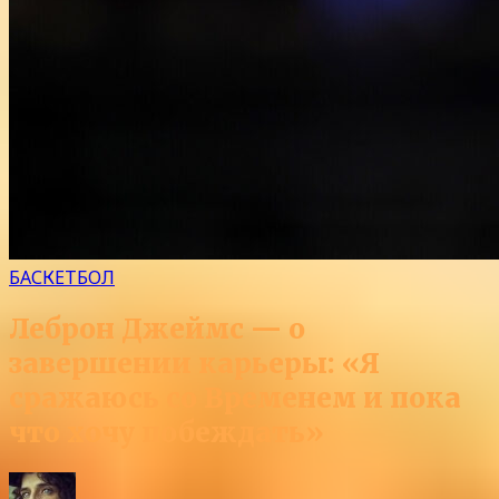
БАСКЕТБОЛ
Леброн Джеймс — о
завершении карьеры: «Я
сражаюсь со Временем и пока
что хочу побеждать»