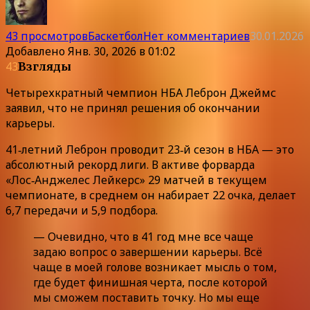
43 просмотров
Баскетбол
Нет комментариев
30.01.2026
Добавлено
Янв. 30, 2026 в 01:02
43
Взгляды
Четырехкратный чемпион НБА Леброн Джеймс
заявил, что не принял решения об окончании
карьеры.
41‑летний Леброн проводит 23‑й сезон в НБА — это
абсолютный рекорд лиги. В активе форварда
«Лос‑Анджелес Лейкерс» 29 матчей в текущем
чемпионате, в среднем он набирает 22 очка, делает
6,7 передачи и 5,9 подбора.
— Очевидно, что в 41 год мне все чаще
задаю вопрос о завершении карьеры. Всё
чаще в моей голове возникает мысль о том,
где будет финишная черта, после которой
мы сможем поставить точку. Но мы еще