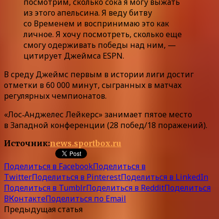
посмотрим, сколько сока я могу выжать
из этого апельсина. Я веду битву
со Временем и воспринимаю это как
личное. Я хочу посмотреть, сколько еще
смогу одерживать победы над ним, —
цитирует Джеймса ESPN.
В среду Джеймс первым в истории лиги достиг
отметки в 60 000 минут, сыгранных в матчах
регулярных чемпионатов.
«Лос‑Анджелес Лейкерс» занимает пятое место
в Западной конференции (28 побед/18 поражений).
Источник:
news.sportbox.ru
Поделиться в Facebook
Поделиться в
Twitter
Поделиться в Pinterest
Поделиться в LinkedIn
Поделиться в Tumblr
Поделиться в Reddit
Поделиться
ВКонтакте
Поделиться по Email
Предыдущая статья