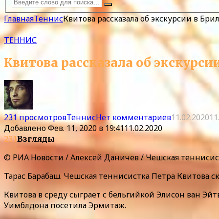
Главная
Теннис
Квитова рассказала об экскурсии в Бр
ТЕННИС
Квитова рассказала об экскурс
231 просмотров
Теннис
Нет комментариев
11.02.2020
11
Добавлено
Фев. 11, 2020 в 19:41
11.02.2020
231
Взгляды
© РИА Новости / Алексей Даничев / Чешская теннисис
Тарас Барабаш. Чешская теннисистка Петра Квитова с
Квитова в среду сыграет с бельгийкой Элисон ван Эй
Уимблдона посетила Эрмитаж.