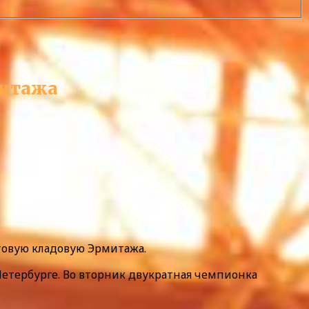
митажа
нтовую кладовую Эрмитажа.
 Петербурге. Во вторник двукратная чемпионка