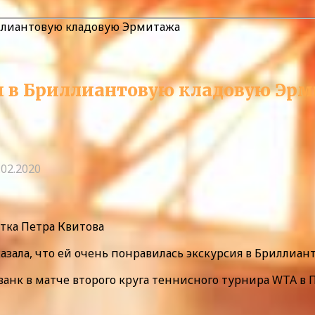
иллиантовую кладовую Эрмитажа
ии в Бриллиантовую кладовую Эр
.02.2020
тка Петра Квитова
казала, что ей очень понравилась экскурсия в Бриллиа
тванк в матче второго круга теннисного турнира WTA в