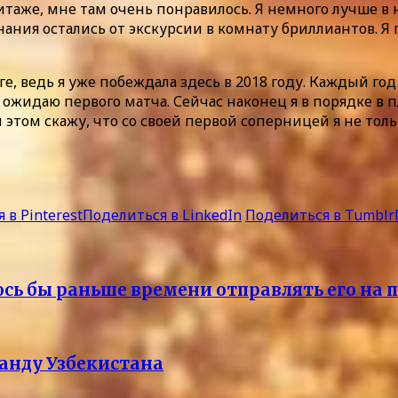
итаже, мне там очень понравилось. Я немного лучше в 
ания остались от экскурсии в комнату бриллиантов. Я 
, ведь я уже побеждала здесь в 2018 году. Каждый год
жидаю первого матча. Сейчас наконец я в порядке в п
этом скажу, что со своей первой соперницей я не тольк
 в Pinterest
Поделиться в LinkedIn
Поделиться в Tumblr
ось бы раньше времени отправлять его на 
анду Узбекистана