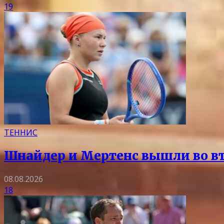
19
ТЕННИС
Шнайдер и Мертенс вышли во вто
08.08.2026
18