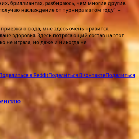
них, бриллиантах, разбираюсь, чем многие другие.
получаю наслаждение от турнира в этом году”, –
 приезжаю сюда, мне здесь очень нравится.
лане здоровья. Здесь потрясающий состав на этот
о не играла, но даже и никогда не
Поделиться в Reddit
Поделиться ВКонтакте
Поделиться
пенсию