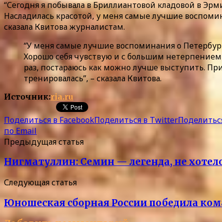
“Сегодня я побывала в Бриллиантовой кладовой в Эрм
Насладилась красотой, у меня самые лучшие воспомин
сказала Квитова журналистам.
“У меня самые лучшие воспоминания о Петербурге
Хорошо себя чувствую и с большим нетерпением о
раз, постараюсь как можно лучше выступить. При 
тренировалась”, – сказала Квитова.
Источник:
ria.ru
Поделиться в Facebook
Поделиться в Twitter
Поделиться
по Email
Предыдущая статья
Нигматуллин: Семин — легенда, не хотел
Следующая статья
Юношеская сборная России победила ком