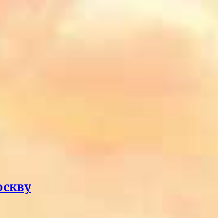
оскву