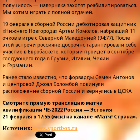
получилось — наверняка захотят реабилитироваться.
Мы хотим играть с полной отдачей.
19 февраля в сборной России дебютировал защитник
«Нижнего Новгорода» Артем Комолов, набравший 11
очков в игре с Северной Македонией (94:77). После
этой встречи россияне досрочно гарантировали себе
участие в Евробаскете, который пройдет в сентябре
следующего года в Грузии, Италии, Чехии
и Германии.
Ранее стало известно, что форварды Семен Антонов
и центровой Джоэл Боломбой покинули
расположение сборной России и вернулись в ЦСКА.
Смотрите прямую трансляцию матча
квалификации ЧЕ-2022 Россия — Эстония
21 февраля в 17:55 (мск) на канале «Матч! Страна».
Источник:
news.sportbox.ru