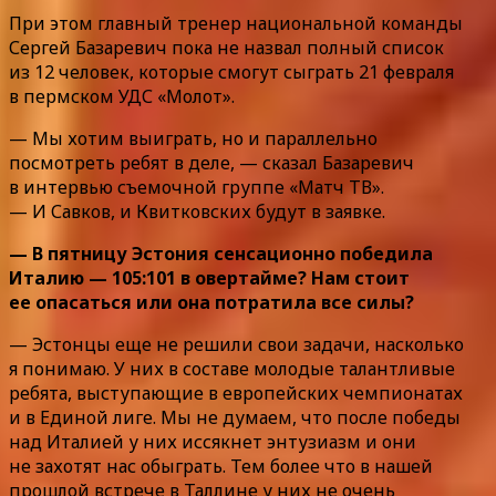
При этом главный тренер национальной команды
Сергей Базаревич пока не назвал полный список
из 12 человек, которые смогут сыграть 21 февраля
в пермском УДС «Молот».
— Мы хотим выиграть, но и параллельно
посмотреть ребят в деле, — сказал Базаревич
в интервью съемочной группе «Матч ТВ».
— И Савков, и Квитковских будут в заявке.
— В пятницу Эстония сенсационно победила
Италию — 105:101 в овертайме? Нам стоит
ее опасаться или она потратила все силы?
— Эстонцы еще не решили свои задачи, насколько
я понимаю. У них в составе молодые талантливые
ребята, выступающие в европейских чемпионатах
и в Единой лиге. Мы не думаем, что после победы
над Италией у них иссякнет энтузиазм и они
не захотят нас обыграть. Тем более что в нашей
прошлой встрече в Таллине у них не очень