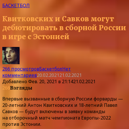
БАСКЕТБОЛ
Квитковских и Савков могут
дебютировать в сборной России
в игре с Эстонией
266 просмотров
Баскетбол
Нет
комментариев
20.02.2021
21.02.2021
Добавлено
Фев. 20, 2021 в 21:14
21.02.2021
266
Взгляды
Впервые вызванные в сборную России форварды —
20-летний Антон Квитковских и 18-летний Павел
Савков — будут включены в заявку команды
на отборочный матч чемпионата Европы-2022
против Эстонии.