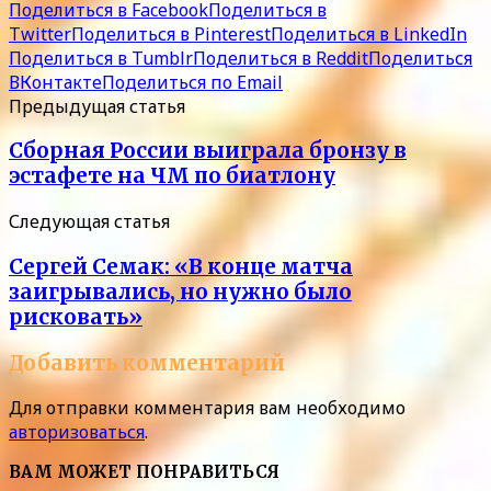
Поделиться в Facebook
Поделиться в
Twitter
Поделиться в Pinterest
Поделиться в LinkedIn
Поделиться в Tumblr
Поделиться в Reddit
Поделиться
ВКонтакте
Поделиться по Email
Предыдущая статья
Сборная России выиграла бронзу в
эстафете на ЧМ по биатлону
Следующая статья
Сергей Семак: «В конце матча
заигрывались, но нужно было
рисковать»
Добавить комментарий
Для отправки комментария вам необходимо
авторизоваться
.
ВАМ МОЖЕТ ПОНРАВИТЬСЯ