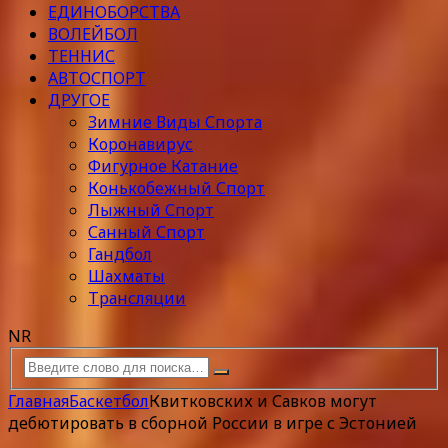
ЕДИНОБОРСТВА
ВОЛЕЙБОЛ
ТЕННИС
АВТОСПОРТ
ДРУГОЕ
Зимние Виды Спорта
Коронавирус
Фигурное Катание
Конькобежный Спорт
Лыжный Спорт
Санный Спорт
Гандбол
Шахматы
Трансляции
NR
Главная
Баскетбол
Квитковских и Савков могут
дебютировать в сборной России в игре с Эстонией