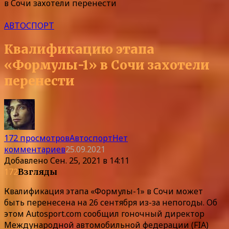
в Сочи захотели перенести
АВТОСПОРТ
Квалификацию этапа
«Формулы-1» в Сочи захотели
перенести
172 просмотров
Автоспорт
Нет
комментариев
25.09.2021
Добавлено
Сен. 25, 2021 в 14:11
172
Взгляды
Квалификация этапа «Формулы-1» в Сочи может
быть перенесена на 26 сентября из-за непогоды. Об
этом Autosport.com сообщил гоночный директор
Международной автомобильной федерации (FIA)