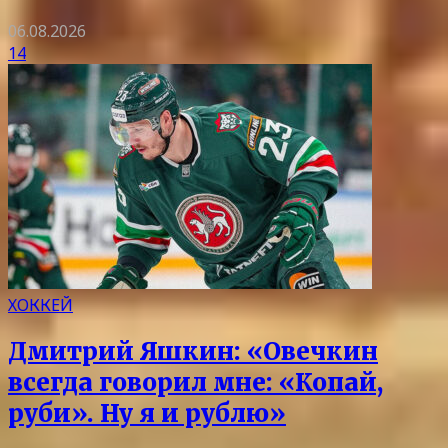
06.08.2026
14
ХОККЕЙ
Дмитрий Яшкин: «Овечкин
всегда говорил мне: «Копай,
руби». Ну я и рублю»