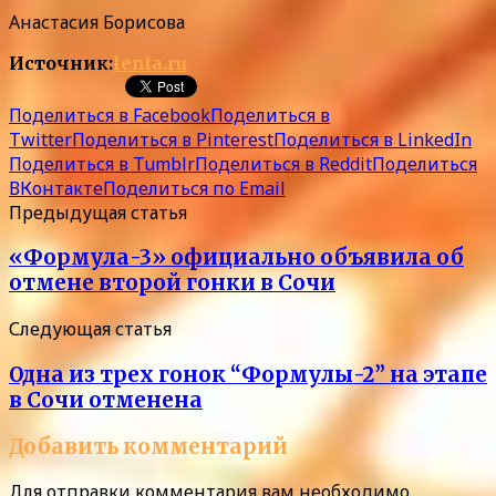
Анастасия Борисова
Источник:
lenta.ru
Поделиться в Facebook
Поделиться в
Twitter
Поделиться в Pinterest
Поделиться в LinkedIn
Поделиться в Tumblr
Поделиться в Reddit
Поделиться
ВКонтакте
Поделиться по Email
Предыдущая статья
«Формула-3» официально объявила об
отмене второй гонки в Сочи
Следующая статья
Одна из трех гонок “Формулы-2” на этапе
в Сочи отменена
Добавить комментарий
Для отправки комментария вам необходимо