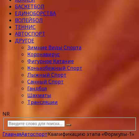
БАСКЕТБОЛ
ЕДИНОБОРСТВА
ВОЛЕЙБОЛ
ТЕННИС
АВТОСПОРТ
ДРУГОЕ
Зимние Виды Спорта
Коронавирус
Фигурное Катание
Конькобежный Спорт
Лыжный Спорт
Санный Спорт
Гандбол
Шахматы
Трансляции
NR
Главная
Автоспорт
Квалификацию этапа «Формулы-1»