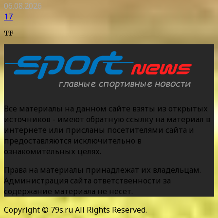
06.08.2026
17
TF
Все материалы на данном сайте взяты из открытых
источников - имеют обратную ссылку на материал в
интернете или присланы посетителями сайта и
предоставляются исключительно в
ознакомительных целях.
Права на материалы принадлежат их владельцам.
Администрация сайта ответственности за
содержание материала не несет.
Copyright © 79s.ru All Rights Reserved.