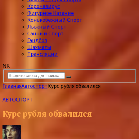
Коронавирус
Фигурное Катание
Конькобежный Спорт
Лыжный Спорт
Санный Спорт
Гандбол
Шахматы
Трансляции
NR
Главная
Автоспорт
Курс рубля обвалился
АВТОСПОРТ
Курс рубля обвалился