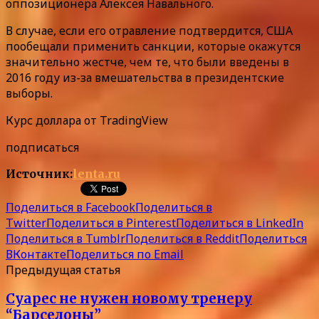
оппозиционера Алексея Навального.
В случае, если его отравление подтвердится, США
пообещали применить санкции, которые окажутся
значительно жестче, чем те, что были введены в
2016 году из-за вмешательства в президентские
выборы.
Курс доллара от TradingView
подписаться
Источник:
lenta.ru
Поделиться в Facebook
Поделиться в
Twitter
Поделиться в Pinterest
Поделиться в LinkedIn
Поделиться в Tumblr
Поделиться в Reddit
Поделиться
ВКонтакте
Поделиться по Email
Предыдущая статья
Суарес не нужен новому тренеру
“Барселоны”