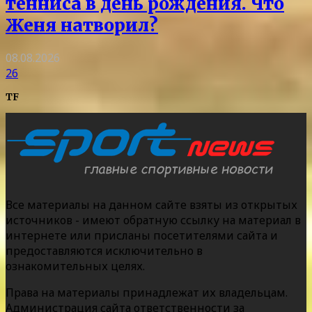
тенниса в день рождения. Что
Женя натворил?
08.08.2026
26
TF
Все материалы на данном сайте взяты из открытых
источников - имеют обратную ссылку на материал в
интернете или присланы посетителями сайта и
предоставляются исключительно в
ознакомительных целях.
Права на материалы принадлежат их владельцам.
Администрация сайта ответственности за