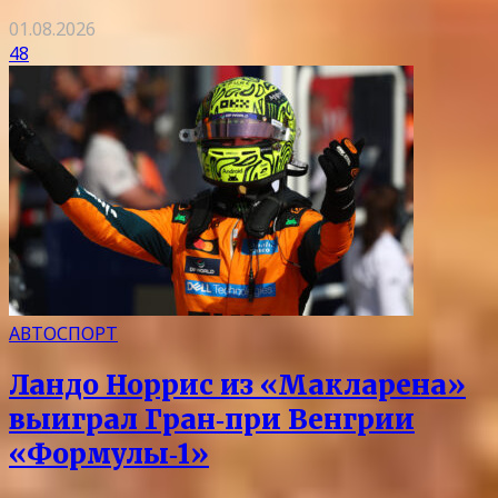
01.08.2026
48
АВТОСПОРТ
Ландо Норрис из «Макларена»
выиграл Гран‑при Венгрии
«Формулы‑1»