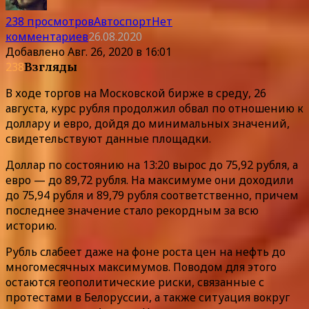
238 просмотров
Автоспорт
Нет
комментариев
26.08.2020
Добавлено
Авг. 26, 2020 в 16:01
238
Взгляды
В ходе торгов на Московской бирже в среду, 26
августа, курс рубля продолжил обвал по отношению к
доллару и евро, дойдя до минимальных значений,
свидетельствуют данные площадки.
Доллар по состоянию на 13:20 вырос до 75,92 рубля, а
евро — до 89,72 рубля. На максимуме они доходили
до 75,94 рубля и 89,79 рубля соответственно, причем
последнее значение стало рекордным за всю
историю.
Рубль слабеет даже на фоне роста цен на нефть до
многомесячных максимумов. Поводом для этого
остаются геополитические риски, связанные с
протестами в Белоруссии, а также ситуация вокруг