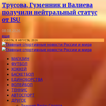
Трусова, Гуменник и Валиева
получили нейтральный статус
от ISU
08.08.2026
еще
СУББОТА, 8 АВГУСТА, 2026
МАГАЗИН
ФУТБОЛ
ХОККЕЙ
БАСКЕТБОЛ
ЕДИНОБОРСТВА
ВОЛЕЙБОЛ
ТЕННИС
АВТОСПОРТ
ДРУГОЕ
Зимние Виды Спорта