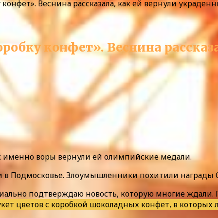
у конфет». Веснина рассказала, как ей вернули украде
коробку конфет». Веснина рассказ
как именно воры вернули ей олимпийские медали.
и в Подмосковье. Злоумышленники похитили награды 
циально подтверждаю новость, которую многие ждали.
укет цветов с коробкой шоколадных конфет, в которы