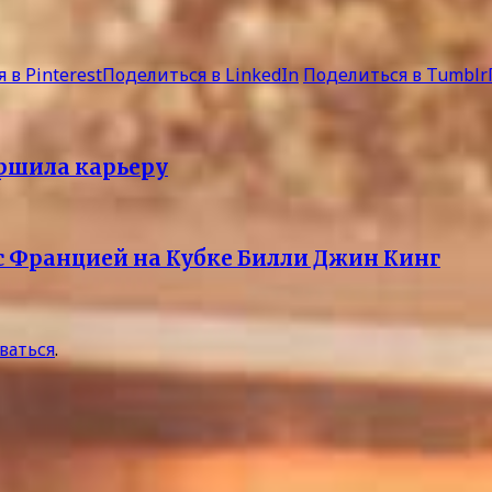
 в Pinterest
Поделиться в LinkedIn
Поделиться в Tumblr
ершила карьеру
с Францией на Кубке Билли Джин Кинг
ваться
.