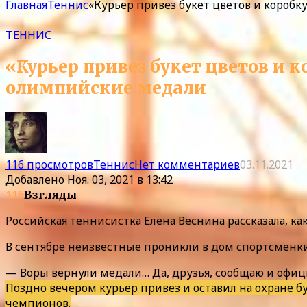
Главная
Теннис
«Курьер привез букет цветов и коробк
ТЕННИС
«Курьер привез букет цветов и 
олимпийские медали
116 просмотров
Теннис
Нет комментариев
03.11.2021
Добавлено
Ноя. 03, 2021 в 13:42
116
Взгляды
Российская теннисистка Елена Веснина рассказала, 
В сентябре неизвестные проникли в дом спортсменк
— Воры вернули медали… Да, друзья, сообщаю и офи
Поздно вечером курьер привёз и оставил на охране б
чемпионов.