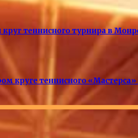
й круг теннисного турнира в Монр
ром круге теннисного «Мастерса»