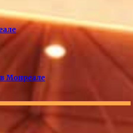
еале
 в Монреале