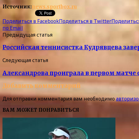
Источник:
news.sportbox.ru
Поделиться в Facebook
Поделиться в Twitter
Поделиться
по Email
Предыдущая статья
Российская теннисистка Кудрявцева зав
Следующая статья
Александрова проиграла в первом матче 
Добавить комментарий
Для отправки комментария вам необходимо
авторизо
ВАМ МОЖЕТ ПОНРАВИТЬСЯ