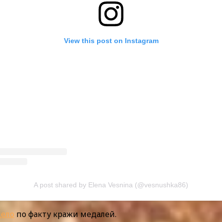
View this post on Instagram
A post shared by Elena Vesnina (@vesnushka86)
дело
по факту кражи медалей.