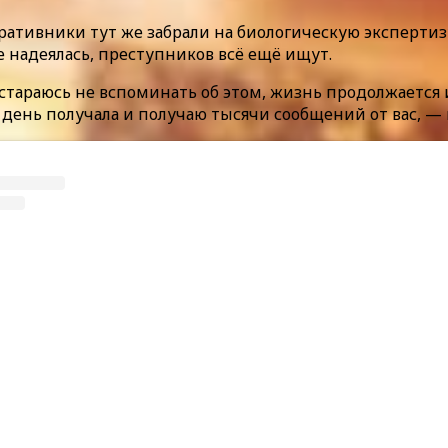
ративники тут же забрали на биологическую экспертизу
не надеялась, преступников всё ещё ищут.
 стараюсь не вспоминать об этом, жизнь продолжается и
день получала и получаю тысячи сообщений от вас, — 