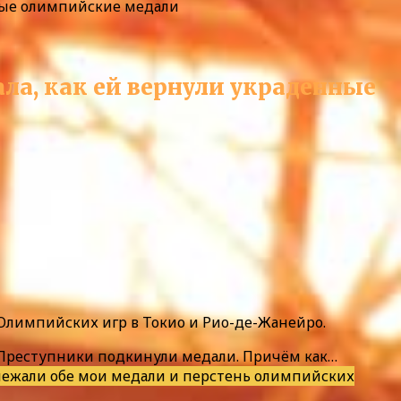
нные олимпийские медали
ала, как ей вернули украденные
Олимпийских игр в Токио и Рио-де-Жанейро.
 Преступники подкинули медали. Причём как…
х лежали обе мои медали и перстень олимпийских