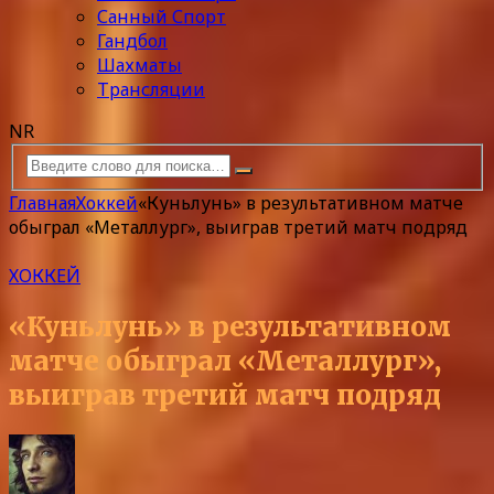
Санный Спорт
Гандбол
Шахматы
Трансляции
NR
Главная
Хоккей
«Куньлунь» в результативном матче
обыграл «Металлург», выиграв третий матч подряд
ХОККЕЙ
«Куньлунь» в результативном
матче обыграл «Металлург»,
выиграв третий матч подряд