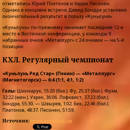
отметились Юрий Платонов и Харри Песонен.
Однако в концовке встречи Давид Бондра установил
окончательный результат в пользу «Куньлуня».
«Куньлунь» по-прежнему занимает последнее 12-е
место в Восточной конференции, у команды 9
набранных очков. «Металлург» с 24 очками — на 5-й
позиции.
КХЛ. Регулярный чемпионат
«Куньлунь Ред Стар» (Пекин) — «Металлург»
(Магнитогорск) — 6:4 (1:1, 4:1, 1:2)
Голы:
Шинкарук, 15:20 (бол.). Фу, 25:37 (бол.). Фрэм,
32:22 (мен.). Уэрек, 36:06. Лофквист, 37:23 (бол.).
Бондра, 55:30. — Швырев, 1:02. Бек, 22:46 (бол.).
Платонов, 48:37. Песонен, 51:59.
Источник:
news.sportbox.ru