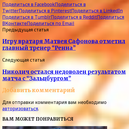
Поделиться в Facebook
Поделиться в
Twitter
Поделиться в Pinterest
Поделиться в LinkedIn
Поделиться в Tumblr
Поделиться в Reddit
Поделиться
ВКонтакте
Поделиться по Email
Предыдущая статья
Игру вратаря Матвея Сафонова отметил
главный тренер “Ренна”
Следующая статья
Николич остался недоволен результатом
матча с “Зальцбургом”
Добавить комментарий
Для отправки комментария вам необходимо
авторизоваться
.
ВАМ МОЖЕТ ПОНРАВИТЬСЯ