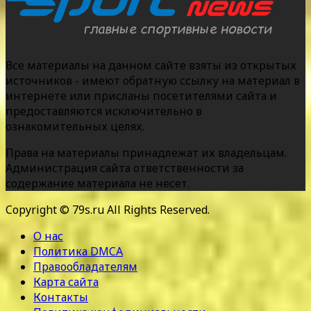
Все материалы на данном сайте взяты из открытых
источников - имеют обратную ссылку на материал в
интернете или присланы посетителями сайта и
предоставляются исключительно в
ознакомительных целях.
Права на материалы принадлежат их владельцам.
Администрация сайта ответственности за
содержание материала не несет.
Copyright © 79s.ru All Rights Reserved.
О нас
Политика DMCA
Правообладателям
Карта сайта
Контакты