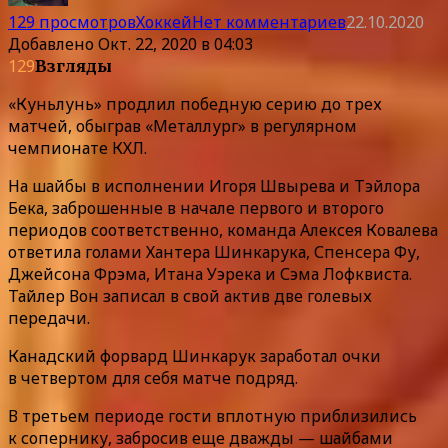
129 просмотров
Хоккей
Нет комментариев
22.10.2020
Добавлено
Окт. 22, 2020 в 04:03
129
Взгляды
«Куньлунь» продлил победную серию до трех
матчей, обыграв «Металлург» в регулярном
чемпионате КХЛ.
На шайбы в исполнении Игоря Швырева и Тэйлора
Бека, заброшенные в начале первого и второго
периодов соответственно, команда Алексея Ковалева
ответила голами Хантера Шинкарука, Спенсера Фу,
Джейсона Фрэма, Итана Уэрека и Сэма Лофквиста.
Тайлер Вон записал в свой актив две голевых
передачи.
Канадский форвард Шинкарук заработал очки
в четвертом для себя матче подряд.
В третьем периоде гости вплотную приблизились
к сопернику, забросив еще дважды — шайбами