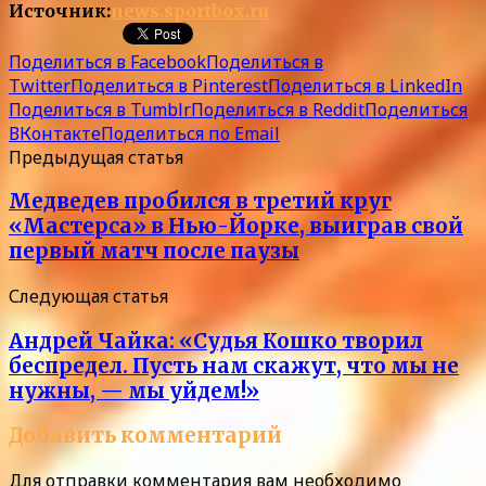
Источник:
news.sportbox.ru
Поделиться в Facebook
Поделиться в
Twitter
Поделиться в Pinterest
Поделиться в LinkedIn
Поделиться в Tumblr
Поделиться в Reddit
Поделиться
ВКонтакте
Поделиться по Email
Предыдущая статья
Медведев пробился в третий круг
«Мастерса» в Нью-Йорке, выиграв свой
первый матч после паузы
Следующая статья
Андрей Чайка: «Судья Кошко творил
беспредел. Пусть нам скажут, что мы не
нужны, — мы уйдем!»
Добавить комментарий
Для отправки комментария вам необходимо