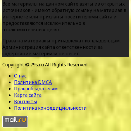
Все материалы на данном сайте взяты из открытых
источников - имеют обратную ссылку на материал в
интернете или присланы посетителями сайта и
предоставляются исключительно в
ознакомительных целях.
Права на материалы принадлежат их владельцам.
Администрация сайта ответственности за
содержание материала не несет.
Copyright © 79s.ru All Rights Reserved.
О нас
Политика DMCA
Правообладателям
Карта сайта
Контакты
Политика конфедициальности