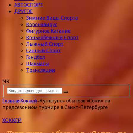
АВТОСПОРТ
ДРУГОЕ
Зимние Виды Спорта
Коронавирус
Фигурное Катание
Конькобежный Спорт
Лыжный Спорт
Санный Спорт
Гандбол
Шахматы
Трансляции
NR
Главная
Хоккей
«Куньлунь» обыграл «Сочи» на
предсезонном турнире в Санкт-Петербурге
ХОККЕЙ