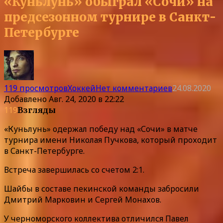
«Куньлунь» обыграл «Сочи» на
предсезонном турнире в Санкт-
Петербурге
119 просмотров
Хоккей
Нет комментариев
24.08.2020
Добавлено
Авг. 24, 2020 в 22:22
119
Взгляды
«Куньлунь» одержал победу над «Сочи» в матче
турнира имени Николая Пучкова, который проходит
в Санкт-Петербурге.
Встреча завершилась со счетом 2:1.
Шайбы в составе пекинской команды забросили
Дмитрий Марковин и Сергей Монахов.
У черноморского коллектива отличился Павел