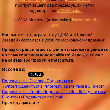
пропустившего два предыдущих матча,
под вопросом.
#CSKAbasket
— CSKA Moscow (@cskabasket)
December 18,
2019
Напомним, что игра между ЦСКА и «Црвеной
Звездой» состоится в 20:00 по московскому времени.
Прямую трансляцию встречи вы сможете увидеть
на тематическом канале «Матч! Игра», а также
на сайтах sportbox.ru и matchtv.ru.
Источник:
news.sportbox.ru
Поделиться в Facebook
Поделиться в
Twitter
Поделиться в Pinterest
Поделиться в LinkedIn
Поделиться в Tumblr
Поделиться в Reddit
Поделиться
ВКонтакте
Поделиться по Email
Предыдущая статья