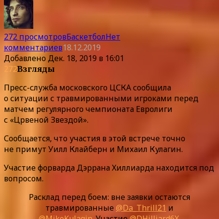
272 просмотров
Баскетбол
Нет
комментариев
18.12.2019
Добавлено
Дек. 18, 2019 в 16:01
272
Взгляды
Пресс-служба московского ЦСКА сообщила
о ситуации с травмированными игроками перед
матчем регулярного чемпионата Евролиги
с «Црвеной Звездой».
Сообщается, что участия в этой встрече точно
не примут Уилл Клайберн и Михаил Кулагин.
Участие форварда Дэррана Хиллиарда находится под
вопросом.
Расклад перед боем: вне заявки остаются
травмированные
@Da_Thrill21
и
@MikeKulagin
. Участие
@DHilliard6X
,