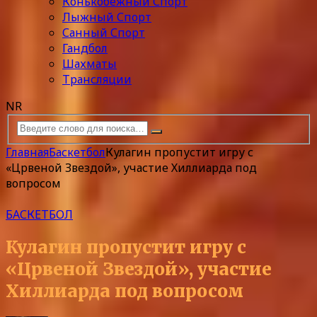
Конькобежный Спорт
Лыжный Спорт
Санный Спорт
Гандбол
Шахматы
Трансляции
NR
Главная
Баскетбол
Кулагин пропустит игру с
«Црвеной Звездой», участие Хиллиарда под
вопросом
БАСКЕТБОЛ
Кулагин пропустит игру с
«Црвеной Звездой», участие
Хиллиарда под вопросом