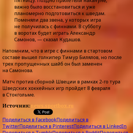
пятницу. Поздно прилетели накануне,
важно было восстановиться и уже
планомерно подготовиться к шведам.
Поменяли два звена, у которых игра
не получилась с финнами. В субботу
в воротах будет играть Александр
Самонов, — сказал Кудашов.
Напомним, что в игре с финнами в стартовом
составе вышел голкипер Тимур Билялов, но после
трех пропущенных шайб он был заменен
на Самонова.
Матч против сборной Швеции в рамках 2-го тура
Шведских хоккейных игр пройдет 8 февраля
в Стокгольме.
Источник:
news.sportbox.ru
Поделиться в Facebook
Поделиться в
Twitter
Поделиться в Pinterest
Поделиться в LinkedIn
Поделиться в Tumblr
Поделиться в Reddit
Поделиться