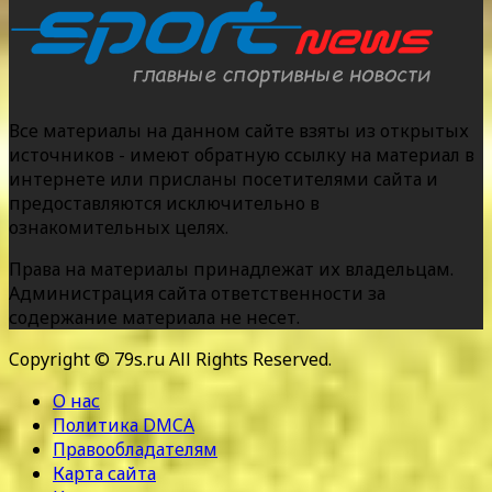
Все материалы на данном сайте взяты из открытых
источников - имеют обратную ссылку на материал в
интернете или присланы посетителями сайта и
предоставляются исключительно в
ознакомительных целях.
Права на материалы принадлежат их владельцам.
Администрация сайта ответственности за
содержание материала не несет.
Copyright © 79s.ru All Rights Reserved.
О нас
Политика DMCA
Правообладателям
Карта сайта