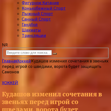
Фигурное Катание
Конькобежный Спорт
Лыжный Спорт
Санный Спорт
Гандбол
Шахматы
Трансляции
NR
Главная
Хоккей
Кудашов изменил сочетания в звеньях
перед игрой со шведами, ворота будет защищать
Самонов
ХОККЕЙ
Кудашов изменил сочетания в
звеньях перед игрой со
шведами, ворота будет