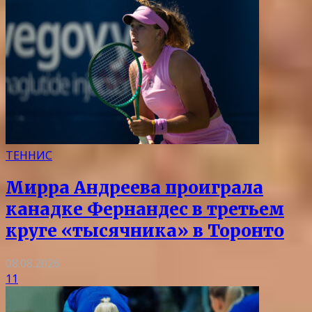
ТЕННИС
Мирра Андреева проиграла
канадке Фернандес в третьем
круге «тысячника» в Торонто
08.08.2026
11