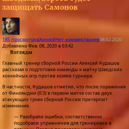
защищать Самонов
185 просмотров
Хоккей
Нет комментариев
08.02.2020
Добавлено
Фев. 08, 2020 в 03:42
185
Взгляды
Главный тренер сборной России Алексей Кудашов
рассказал о подготовке команды к матчу Шведских
хоккейных игр против хозяев турнира.
В частности, Кудашов отметил, что после поражения
от Финляндии (0:3) в первом матче состав двух
атакующих троек сборной России претерпит
изменения.
— Разобрали ошибки, соответственно
подобрали упражнения для тренировки в