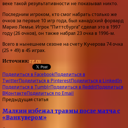
веке такой результативности не показывал никто.
Последним игроком, кто смог набрать столько же
очков за первые 10 игр года, был канадский форвард
Марио Лемье. Игрок “Питтсбурга” сделал это в 1997
году (26 очков), он также набрал 23 очка в 1996-м.
Всего в нынешнем сезоне на счету Кучерова 74 очка
(25 + 49) в 45 играх.
Источник:
rg.ru
Поделиться в Facebook
Поделиться в
Twitter
Поделиться в Pinterest
Поделиться в LinkedIn
Поделиться в Tumblr
Поделиться в Reddit
Поделиться
ВКонтакте
Поделиться по Email
Предыдущая статья
Малкин избежал травмы после матча с
«Ванкувером»