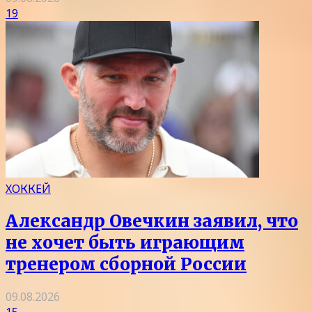
19
ХОККЕЙ
Александр Овечкин заявил, что
не хочет быть играющим
тренером сборной России
09.08.2026
15