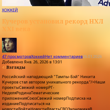
ХОККЕЙ
Кучеров установил рекорд НХЛ
XXI века
47 просмотров
Хоккей
Нет комментариев
26.01.2026
Добавлено
Янв. 26, 2026 в 13:01
47
Взгляды
Российский нападающий "Тампы-Бэй" Никита
Кучеров стал автором уникального рекорда.”/>
Наши
проекты
Свежий номер
РГ-
Неделя
Родина
Тематические
приложения
Союз
Свежий номер
Подписка
на
издание
Подписаться на
новости
Войти
Новости
Власть
СВО
Экономика
В