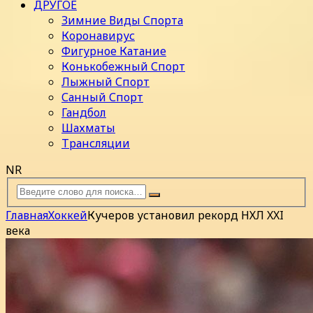
ДРУГОЕ
Зимние Виды Спорта
Коронавирус
Фигурное Катание
Конькобежный Спорт
Лыжный Спорт
Санный Спорт
Гандбол
Шахматы
Трансляции
NR
Главная
Хоккей
Кучеров установил рекорд НХЛ XXI
века