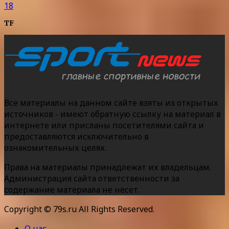
18
TF
Все материалы на данном сайте взяты из открытых
источников - имеют обратную ссылку на материал в
интернете или присланы посетителями сайта и
предоставляются исключительно в
ознакомительных целях.
Права на материалы принадлежат их владельцам.
Администрация сайта ответственности за
содержание материала не несет.
Copyright © 79s.ru All Rights Reserved.
О нас