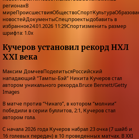
регионах
В
мире
Происшествия
Общество
Спорт
Культура
Образова
новостей
ДокументыСпецпроекты
добавить в
избранное
24.01.2026 11:29Спорт
изменить размер
шрифта: 1.0x
Кучеров установил рекорд НХЛ
XXI века
Максим Домчев
Поделиться
Российский
нападающий “Тампы-Бэй” Никита Кучеров стал
автором уникального рекорда.Bruce Bennett/Getty
Images
В матче против “Чикаго”, в котором “молнии”
победили в серии буллитов, 2:1, Кучеров стал
автором гола.
С начала 2026 года Кучеров набрал 23 очка (7 шайб и
16 голевых передач) в 10 проведенных матчах. В XXI