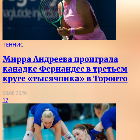
ТЕННИС
Мирра Андреева проиграла
канадке Фернандес в третьем
круге «тысячника» в Торонто
08.08.2026
17