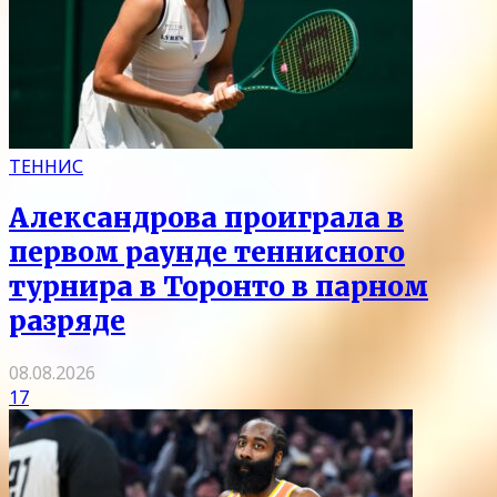
ТЕННИС
Александрова проиграла в
первом раунде теннисного
турнира в Торонто в парном
разряде
08.08.2026
17