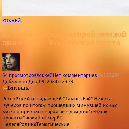
ХОККЕЙ
Кучеров признан второй звездой
дня в НХЛ – Российская газета
64 просмотров
Хоккей
Нет комментариев
09.12.2024
Добавлено
Дек. 09, 2024 в 23:29
64
Взгляды
Российский нападающий "Тампы-Бэй" Никита
Кучеров по итогам прошедших минувшей ночью
матчей признан второй звездой дня.”/>
Наши
проекты
Свежий номер
РГ-
Неделя
Родина
Тематические