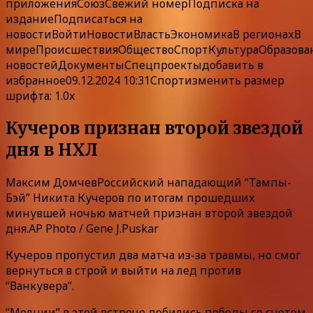
приложения
Союз
Свежий номер
Подписка
на
издание
Подписаться на
новости
Войти
Новости
Власть
Экономика
В регионах
В
мире
Происшествия
Общество
Спорт
Культура
Образова
новостей
ДокументыСпецпроекты
добавить в
избранное
09.12.2024 10:31Спорт
изменить размер
шрифта: 1.0x
Кучеров признан второй звездой
дня в НХЛ
Максим ДомчевРоссийский нападающий “Тампы-
Бэй” Никита Кучеров по итогам прошедших
минувшей ночью матчей признан второй звездой
дня.AP Photo / Gene J.Puskar
Кучеров пропустил два матча из-за травмы, но смог
вернуться в строй и выйти на лед против
“Ванкувера”.
“Молнии” в этой встрече добились победы со счетом