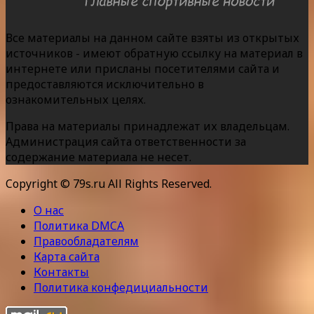
Все материалы на данном сайте взяты из открытых
источников - имеют обратную ссылку на материал в
интернете или присланы посетителями сайта и
предоставляются исключительно в
ознакомительных целях.
Права на материалы принадлежат их владельцам.
Администрация сайта ответственности за
содержание материала не несет.
Copyright © 79s.ru All Rights Reserved.
О нас
Политика DMCA
Правообладателям
Карта сайта
Контакты
Политика конфедициальности