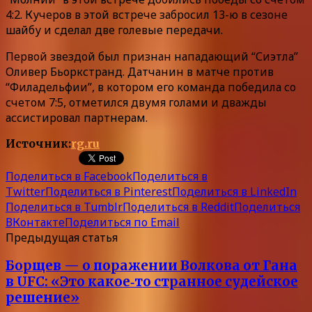
4:2. Кучеров в этой встрече забросил 13-ю в сезоне
шайбу и сделал две голевые передачи.
Первой звездой был признан нападающий “Сиэтла”
Оливер Бьоркстранд. Датчанин в матче против
“Филадельфии”, в котором его команда победила со
счетом 7:5, отметился двумя голами и дважды
ассистировал партнерам.
Источник:
rg.ru
Поделиться в Facebook
Поделиться в
Twitter
Поделиться в Pinterest
Поделиться в LinkedIn
Поделиться в Tumblr
Поделиться в Reddit
Поделиться
ВКонтакте
Поделиться по Email
Предыдущая статья
Борщев — о поражении Волкова от Гана
в UFC: «Это какое‑то странное судейское
решение»