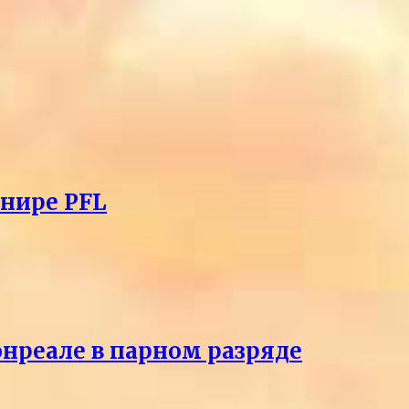
рнире PFL
онреале в парном разряде