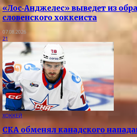
«Лос‑Анджелес» выведет из обра
словенского хоккеиста
07.08.2026
21
ХОККЕЙ
СКА обменял канадского напада