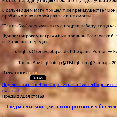
и отдал передачу на дальнюю штангу, где лучший хок
В дальнейшем матч прошел при преимуществе “Монреал
пробить его во второй раз так и не смогли.
“Тампа-Бэй” одержала пятую подряд победу, тогда к
Лучшим игроком встречи был признан Василевский, от
и 28 голевых передач.
Tonight’s @sonnysbbq goal of the game: Pointer ➡️ 
— Tampa Bay Lightning (@TBLightning) 3 января 202
Источник:
rg.ru
Поделиться в Facebook
Поделиться в Twitter
Поделиться
по Email
Предыдущая статья
Шведы считают, что соперники их боятся.