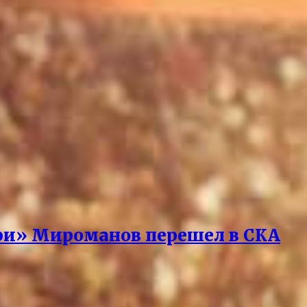
ари» Мироманов перешел в СКА