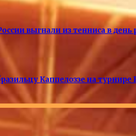
России выгнали из тенниса в день
разильцу Каппелоззе на турнире 