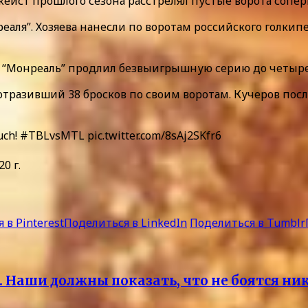
кеист прошлого сезона расстрелял пустые ворота сопер
я”. Хозяева нанесли по воротам российского голкипер
ак “Монреаль” продлил безвыигрышную серию до четыр
разивший 38 бросков по своим воротам. Кучеров после 
Kuch! #TBLvsMTL pic.twitter.com/8sAj2SKfr6
0 г.
 в Pinterest
Поделиться в LinkedIn
Поделиться в Tumblr
 Наши должны показать, что не боятся ни