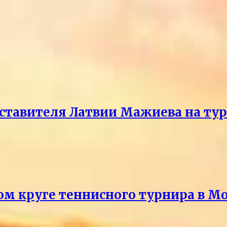
ставителя Латвии Мажиева на ту
ом круге теннисного турнира в М