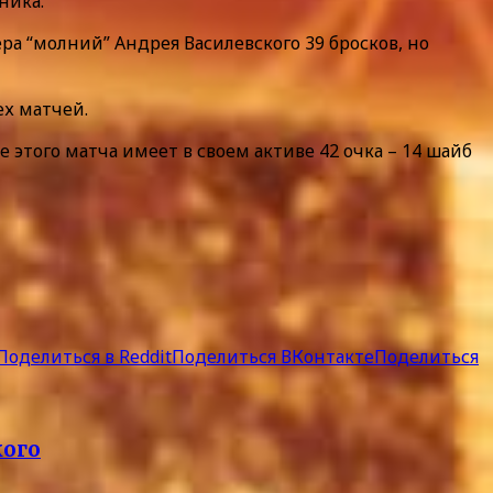
ника.
а “молний” Андрея Василевского 39 бросков, но
ех матчей.
этого матча имеет в своем активе 42 очка – 14 шайб
Поделиться в Reddit
Поделиться ВКонтакте
Поделиться
кого