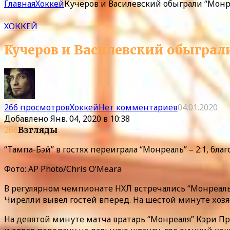
Главная
Хоккей
Кучеров и Василевский обыграли “Монр
ХОККЕЙ
Кучеров и Василевский обыграл
266 просмотров
Хоккей
Нет комментариев
04.01.2020
Добавлено
Янв. 04, 2020 в 10:38
266
Взгляды
“Тампа-Бэй” в гостях переиграла “Монреаль” – 2:1, б
Фото: AP Photo/Chris O’Meara
В регулярном чемпионате НХЛ встречались “Монреаль
Чирелли вывел гостей вперед. На шестой минуте хоз
На девятой минуте матча вратарь “Монреаля” Кэри Пр