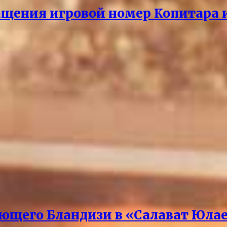
щения игровой номер Копитара и
ющего Бландизи в «Салават Юла