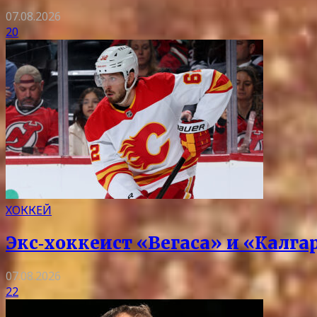
07.08.2026
20
ХОККЕЙ
Экс‑хоккеист «Вегаса» и «Калг
07.08.2026
22