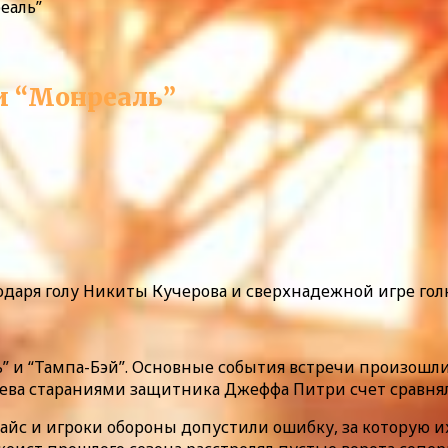
еаль”
и “Монреаль”
лагодаря голу Никиты Кучерова и сверхнадежной игре го
” и “Тампа-Бэй”. Основные события встречи произошл
яева стараниями защитника Джеффа Питри счет сравня
айс и игроки обороны допустили ошибку, за которую и