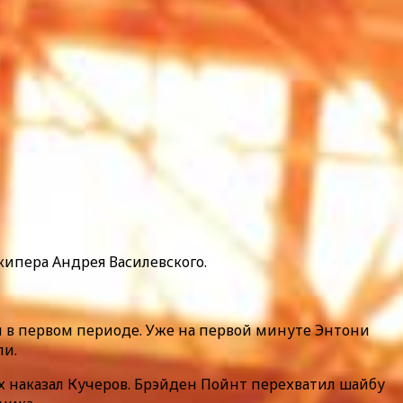
лкипера Андрея Василевского.
и в первом периоде. Уже на первой минуте Энтони
ли.
х наказал Кучеров. Брэйден Пойнт перехватил шайбу