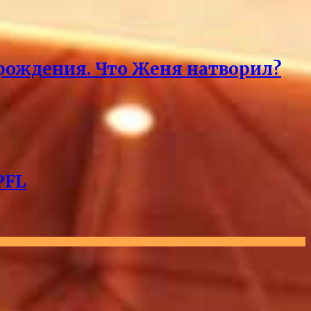
 рождения. Что Женя натворил?
PFL