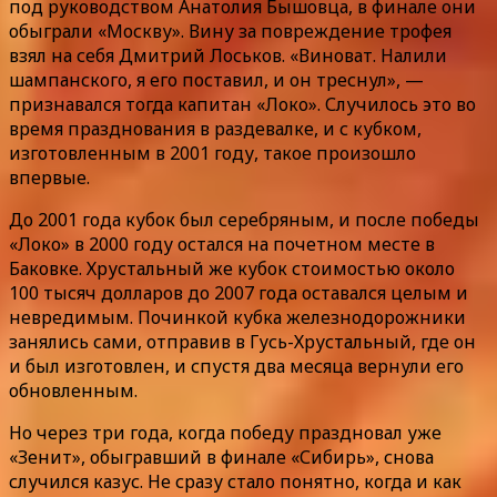
под руководством Анатолия Бышовца, в финале они
обыграли «Москву». Вину за повреждение трофея
взял на себя Дмитрий Лоськов. «Виноват. Налили
шампанского, я его поставил, и он треснул», —
признавался тогда капитан «Локо». Случилось это во
время празднования в раздевалке, и с кубком,
изготовленным в 2001 году, такое произошло
впервые.
До 2001 года кубок был серебряным, и после победы
«Локо» в 2000 году остался на почетном месте в
Баковке. Хрустальный же кубок стоимостью около
100 тысяч долларов до 2007 года оставался целым и
невредимым. Починкой кубка железнодорожники
занялись сами, отправив в Гусь-Хрустальный, где он
и был изготовлен, и спустя два месяца вернули его
обновленным.
Но через три года, когда победу праздновал уже
«Зенит», обыгравший в финале «Сибирь», снова
случился казус. Не сразу стало понятно, когда и как