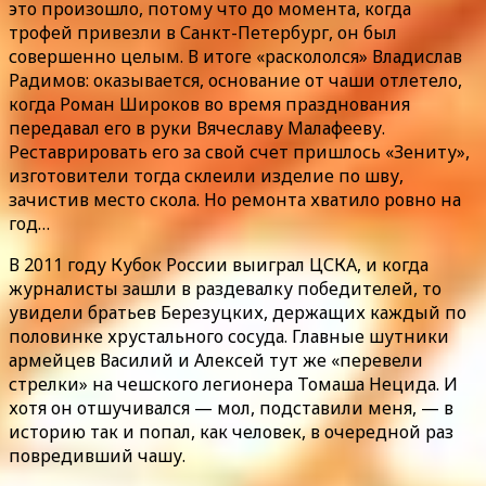
это произошло, потому что до момента, когда
трофей привезли в Санкт-Петербург, он был
совершенно целым. В итоге «раскололся» Владислав
Радимов: оказывается, основание от чаши отлетело,
когда Роман Широков во время празднования
передавал его в руки Вячеславу Малафееву.
Реставрировать его за свой счет пришлось «Зениту»,
изготовители тогда склеили изделие по шву,
зачистив место скола. Но ремонта хватило ровно на
год…
В 2011 году Кубок России выиграл ЦСКА, и когда
журналисты зашли в раздевалку победителей, то
увидели братьев Березуцких, держащих каждый по
половинке хрустального сосуда. Главные шутники
армейцев Василий и Алексей тут же «перевели
стрелки» на чешского легионера Томаша Нецида. И
хотя он отшучивался — мол, подставили меня, — в
историю так и попал, как человек, в очередной раз
повредивший чашу.