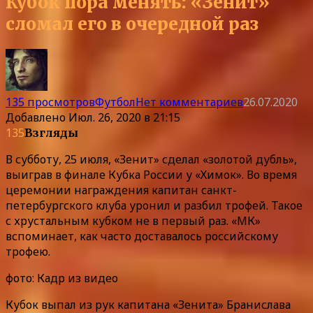
Кубок пора менять: «Зенит»
сломал его в очередной раз
135 просмотров
Футбол
Нет комментариев
26.07.2020
Добавлено
Июл. 26, 2020 в 21:15
135
Взгляды
В субботу, 25 июля, «Зенит» сделал «золотой дубль»,
выиграв в финале Кубка России у «Химок». Во время
церемонии награждения капитан санкт-
петербургского клуба уронил и разбил трофей. Такое
с хрустальным кубком не в первый раз. «МК»
вспоминает, как часто доставалось российскому
трофею.
фото: Кадр из видео
Кубок выпал из рук капитана «Зенита» Бранислава