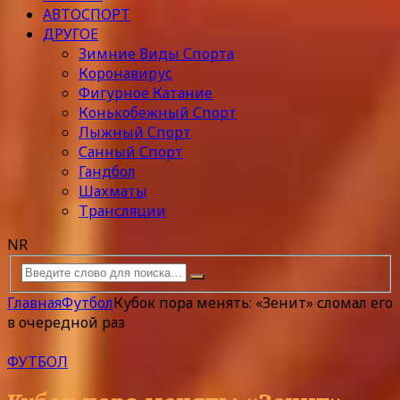
АВТОСПОРТ
ДРУГОЕ
Зимние Виды Спорта
Коронавирус
Фигурное Катание
Конькобежный Спорт
Лыжный Спорт
Санный Спорт
Гандбол
Шахматы
Трансляции
NR
Главная
Футбол
Кубок пора менять: «Зенит» сломал его
в очередной раз
ФУТБОЛ