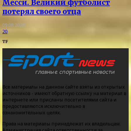
Месси. Великий футболист
потерял своего отца
09.08.2026
20
TF
Все материалы на данном сайте взяты из открытых
источников - имеют обратную ссылку на материал в
интернете или присланы посетителями сайта и
предоставляются исключительно в
ознакомительных целях.
Права на материалы принадлежат их владельцам.
Администрация сайта ответственности за