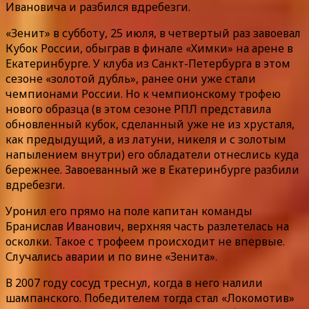
Ивановича и разбился вдребезги.
«Зенит» в субботу, 25 июля, в четвертый раз завоевал
Кубок России, обыграв в финале «Химки» на арене в
Екатеринбурге. У клуба из Санкт-Петербурга в этом
сезоне «золотой дубль», ранее они уже стали
чемпионами России. Но к чемпионскому трофею
нового образца (в этом сезоне РПЛ представила
обновленный кубок, сделанный уже не из хрусталя,
как предыдущий, а из латуни, никеля и с золотым
напылением внутри) его обладатели отнеслись куда
бережнее. Завоеванный же в Екатеринбурге разбили
вдребезги.
Уронил его прямо на поле капитан команды
Бранислав Иванович, верхняя часть разлетелась на
осколки. Такое с трофеем происходит не впервые.
Случались аварии и по вине «Зенита».
В 2007 году сосуд треснул, когда в него налили
шампанского. Победителем тогда стал «Локомотив»