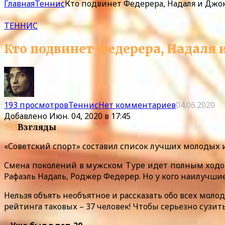
Главная
Теннис
Кто подвинет Федерера, Надаля и Джоко
ТЕННИС
Кто подвинет Федерера, Надаля и
193 просмотров
Теннис
Нет комментариев
04.06.2020
Добавлено
Июн. 04, 2020 в 17:45
193
Взгляды
«Советский спорт» составил список лучших молодых иг
Смена поколений в мужском Туре идет полным ходом
Рафаэль Надаль, Роджер Федерер. Но у кого наилучш
Нельзя объять необъятное и рассказать обо всех молод
рейтинга таковых – 37 человек! Чтобы серьезно сузит