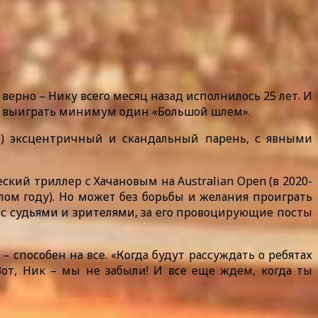
 верно – Нику всего месяц назад исполнилось 25 лет. И
е и выиграть минимум один «Большой шлем».
ле) эксцентричный и скандальный парень, с явными
кий триллер с Хачановым на Australian Open (в 2020-
лом году). Но может без борьбы и желания проиграть
я с судьями и зрителями, за его провоцирующие посты
– способен на все. «Когда будут рассуждать о ребятах
Вот, Ник – мы не забыли! И все еще ждем, когда ты