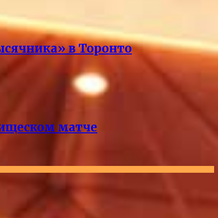
ысячника» в Торонто
рищеском матче