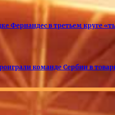
ке Фернандес в третьем круге «т
проиграли команде Сербии в това