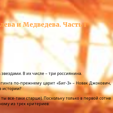
лева и Медведева. Часть I
звездами. В их числе – три россиянина.
тинга по-прежнему царит «Биг-3» – Новак Джокович,
в истории?
 ты все-таки старше). Поскольку только в первой сотне
дному из трех критериев: