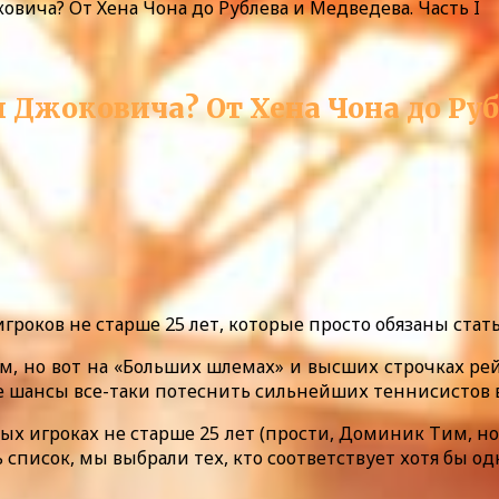
вича? От Хена Чона до Рублева и Медведева. Часть I
 Джоковича? От Хена Чона до Руб
роков не старше 25 лет, которые просто обязаны стать 
, но вот на «Больших шлемах» и высших строчках рей
ие шансы все-таки потеснить сильнейших теннисистов 
ых игроках не старше 25 лет (прости, Доминик Тим, но
ь список, мы выбрали тех, кто соответствует хотя бы о