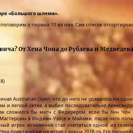
нире «Большого шлема».
 поговорим о первых 10 из них. Сам список отсортиров
8)
финал Australian Open, что до него не удавалось ни о
и легкой сетке, а выбил последовательно Александра 
 как сложился бы матч с Федерером, если бы Хен Чо
Мастерсах» в Индиан-Уэлсе и Майами, после чего попал
ный игрок мгновенно стал считаться одной из главны
Чон практически не играл с конца 2018-го. Его дальне