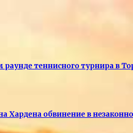
м раунде теннисного турнира в То
на Хардена обвинение в незакон