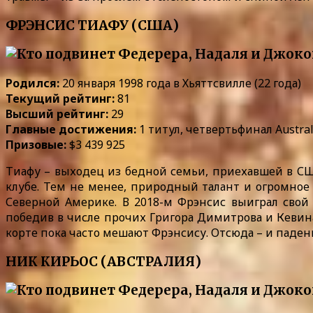
ФРЭНСИС ТИАФУ (США)
Родился:
20 января 1998 года в Хьяттсвилле (22 года)
Текущий рейтинг:
81
Высший рейтинг:
29
Главные достижения:
1 титул, четвертьфинал Austral
Призовые:
$3 439 925
Тиафу – выходец из бедной семьи, приехавшей в СШ
клубе. Тем не менее, природный талант и огромное
Северной Америке. В 2018-м Фрэнсис выиграл свой 
победив в числе прочих Григора Димитрова и Кевин
корте пока часто мешают Фрэнсису. Отсюда – и падени
НИК КИРЬОС (АВСТРАЛИЯ)