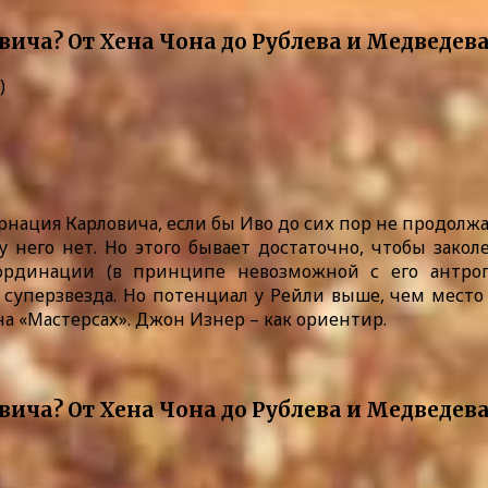
)
нация Карловича, если бы Иво до сих пор не продолжал
 него нет. Но этого бывает достаточно, чтобы заколе
ординации (в принципе невозможной с его антроп
 суперзвезда. Но потенциал у Рейли выше, чем место
на «Мастерсах». Джон Изнер – как ориентир.