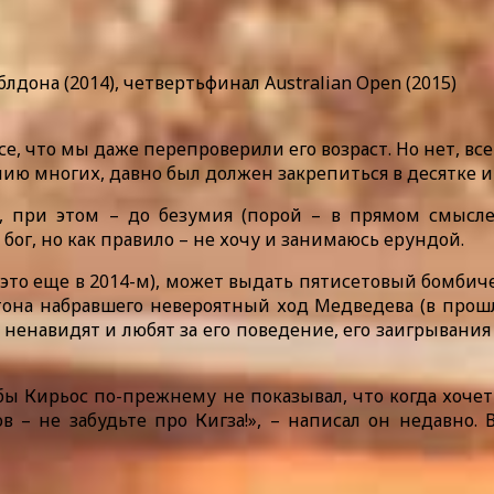
лдона (2014), четвертьфинал Australian Open (2015)
, что мы даже перепроверили его возраст. Но нет, все
нению многих, давно был должен закрепиться в десятк
у, при этом – до безумия (порой – в прямом смыс
бог, но как правило – не хочу и занимаюсь ерундой.
это еще в 2014-м), может выдать пятисетовый бомбичес
тона набравшего невероятный ход Медведева (в прош
ненавидят и любят за его поведение, его заигрывани
бы Кирьос по-прежнему не показывал, что когда хочет 
 – не забудьте про Кигза!», – написал он недавно. 