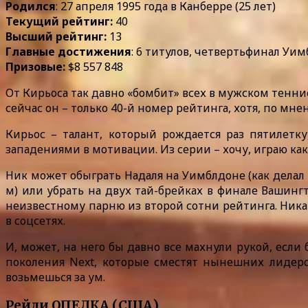
Родился
: 27 апреля 1995 года в Канберре (25 лет)
Текущий рейтинг:
40
Высший рейтинг:
13
Главные достижения
: 6 титулов, четвертьфинал Уимб
Призовые:
$8 557 848
От Кирьоса так давно «бомбит» всех в мужском теннисе
сейчас он – только 40-й номер рейтинга, хотя, по м
Кирьос – талант, который рождается раз пятилетк
западениями в мотивации. Из серии – хочу, играю как 
Ник может обыграть Надаля на Уимблдоне (как делал 
м) или убрать на двух тай-брейках в финале Вашинг
неизвестному парню из второй сотни рейтинга. Ника 
в соцсетях.
И, может, на него бы давно все махнули рукой, если 
поколения Next, которые сместят нынешних лидеров
возьмешься за ум.
Рейли ОПЕЛКА (США)