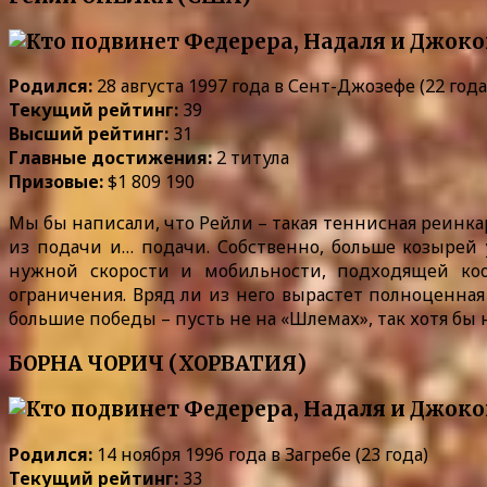
Родился:
28 августа 1997 года в Сент-Джозефе (22 года
Текущий рейтинг:
39
Высший рейтинг:
31
Главные достижения:
2 титула
Призовые:
$1 809 190
Мы бы написали, что Рейли – такая теннисная реинкар
из подачи и… подачи. Собственно, больше козырей у
нужной скорости и мобильности, подходящей ко
ограничения. Вряд ли из него вырастет полноценная
большие победы – пусть не на «Шлемах», так хотя бы 
БОРНА ЧОРИЧ (ХОРВАТИЯ)
Родился:
14 ноября 1996 года в Загребе (23 года)
Текущий рейтинг:
33