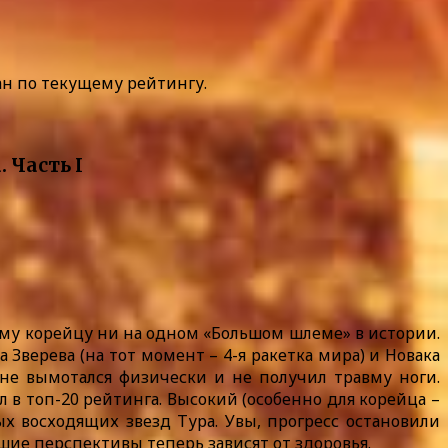
ан по текущему рейтингу.
дному корейцу ни на одном «Большом шлеме» в истории.
Зверева (на тот момент – 4-я ракетка мира) и Новака
н не вымотался физически и не получил травму ноги.
 в топ-20 рейтинга. Высокий (особенно для корейца –
х восходящих звезд Тура. Увы, прогресс остановили
йшие перспективы теперь зависят от здоровья.