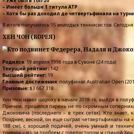
– Уже был в топ-20
– Имеет больше 1 титула ATP
– Хотя бы раз доходил до четвертьфинала на тур
В итоге получилось 15 молодых теннисистов. Сегодня
ХЕН ЧОН (КОРЕЯ)
Родился
: 19 апреля 1996 года в Сувоне (24 года)
Текущий рейтинг:
142
Высший рейтинг:
19
Главные достижения
: полуфинал Australian Open (201
Призовые:
$3 667 318
Хен Чон навел шороху в начале 2018-го, выйдя в полу
Причем, прошелся парень не по скромным соперникам 
Джоковича (последнего – в трех сетах). Кто знает,
Позднее, весной, он еще сыграл четвертьфиналы на «
188 см), с хорошей подачей, очень умный и технич
травмы – из-за проблем с голепостопом и спиной Хен 