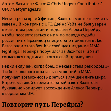
Артем Вахитов / Фото: © Chris Unger / Contributor /
UFC / Gettyimages.ru
Несмотря на яркий финиш, Вахитов мог не получить
заветный контракт с UFC. Дэйна Уайт не был уверен
в конечном решении и подозвал Алекса Перейру,
чтобы посоветоваться с ним по поводу судьбы
россиянина. Бразилец специально прилетел в Лас-
Вегас ради этого боя. Как сообщает издание MMA
Fightings, Перейра поручился за Вахитова, и Уайт
согласился подписать того в свой промоушен.
Редкий случай, когда боец с неказистым рекордом 3-
1 и без большого опыта выступлений в ММА
получает возможность драться в лучшей лиге мира.
Впрочем, такой стремительный взлет Вахитова
буквально копирует восхождение Алекса Перейры
к вершинам UFC.
Повторит путь Перейры?