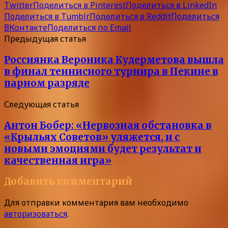
Twitter
Поделиться в Pinterest
Поделиться в LinkedIn
Поделиться в Tumblr
Поделиться в Reddit
Поделиться
ВКонтакте
Поделиться по Email
Предыдущая статья
Россиянка Вероника Кудерметова вышла
в финал теннисного турнира в Пекине в
парном разряде
Следующая статья
Антон Бобер: «Нервозная обстановка в
«Крыльях Советов» уляжется, и с
новыми эмоциями будет результат и
качественная игра»
Добавить комментарий
Для отправки комментария вам необходимо
авторизоваться
.