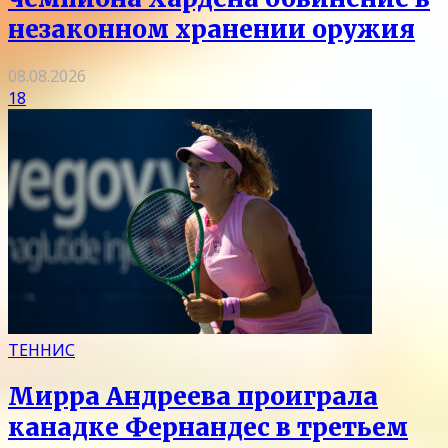
незаконном хранении оружия
08.08.2026
18
ТЕННИС
Мирра Андреева проиграла
канадке Фернандес в третьем