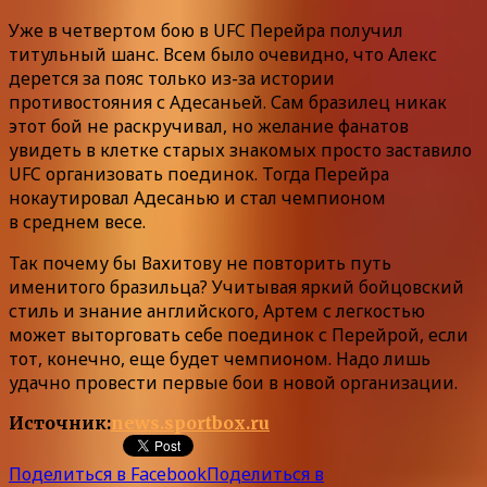
Уже в четвертом бою в UFC Перейра получил
титульный шанс. Всем было очевидно, что Алекс
дерется за пояс только из-за истории
противостояния с Адесаньей. Сам бразилец никак
этот бой не раскручивал, но желание фанатов
увидеть в клетке старых знакомых просто заставило
UFC организовать поединок. Тогда Перейра
нокаутировал Адесанью и стал чемпионом
в среднем весе.
Так почему бы Вахитову не повторить путь
именитого бразильца? Учитывая яркий бойцовский
стиль и знание английского, Артем с легкостью
может выторговать себе поединок с Перейрой, если
тот, конечно, еще будет чемпионом. Надо лишь
удачно провести первые бои в новой организации.
Источник:
news.sportbox.ru
Поделиться в Facebook
Поделиться в