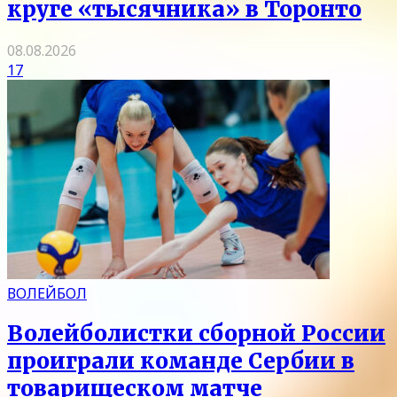
круге «тысячника» в Торонто
08.08.2026
17
ВОЛЕЙБОЛ
Волейболистки сборной России
проиграли команде Сербии в
товарищеском матче