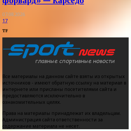
форвард» — Карседо
07.08.2026
17
TF
Все материалы на данном сайте взяты из открытых
источников - имеют обратную ссылку на материал в
интернете или присланы посетителями сайта и
предоставляются исключительно в
ознакомительных целях.
Права на материалы принадлежат их владельцам.
Администрация сайта ответственности за
содержание материала не несет.