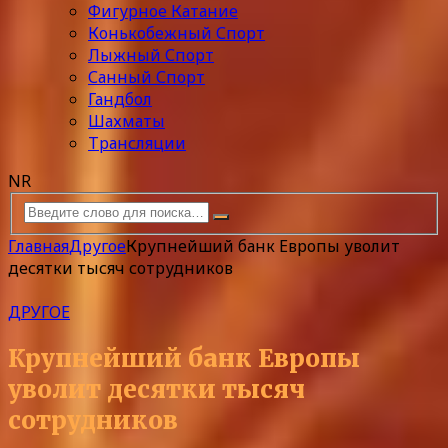
Фигурное Катание
Конькобежный Спорт
Лыжный Спорт
Санный Спорт
Гандбол
Шахматы
Трансляции
NR
Главная
Другое
Крупнейший банк Европы уволит
десятки тысяч сотрудников
ДРУГОЕ
Крупнейший банк Европы
уволит десятки тысяч
сотрудников