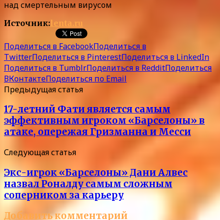
над смертельным вирусом
Источник:
lenta.ru
Поделиться в Facebook
Поделиться в
Twitter
Поделиться в Pinterest
Поделиться в LinkedIn
Поделиться в Tumblr
Поделиться в Reddit
Поделиться
ВКонтакте
Поделиться по Email
Предыдущая статья
17-летний Фати является самым
эффективным игроком «Барселоны» в
атаке, опережая Гризманна и Месси
Следующая статья
Экс-игрок «Барселоны» Дани Алвес
назвал Роналду самым сложным
соперником за карьеру
Добавить комментарий