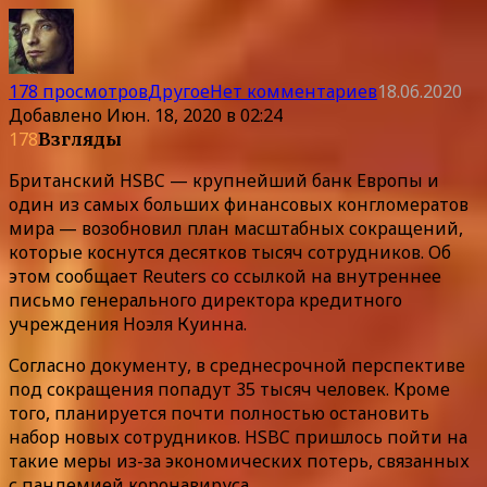
178 просмотров
Другое
Нет комментариев
18.06.2020
Добавлено
Июн. 18, 2020 в 02:24
178
Взгляды
Британский HSBC — крупнейший банк Европы и
один из самых больших финансовых конгломератов
мира — возобновил план масштабных сокращений,
которые коснутся десятков тысяч сотрудников. Об
этом сообщает Reuters со ссылкой на внутреннее
письмо генерального директора кредитного
учреждения Ноэля Куинна.
Согласно документу, в среднесрочной перспективе
под сокращения попадут 35 тысяч человек. Кроме
того, планируется почти полностью остановить
набор новых сотрудников. HSBC пришлось пойти на
такие меры из-за экономических потерь, связанных
с пандемией коронавируса.