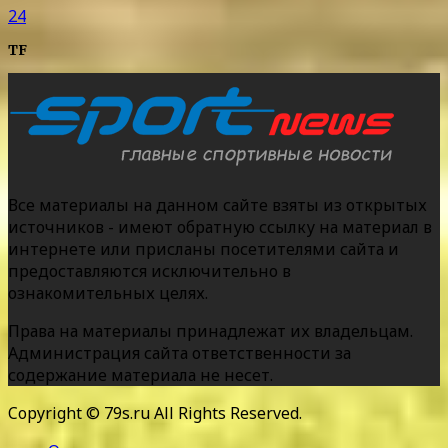
24
TF
Все материалы на данном сайте взяты из открытых
источников - имеют обратную ссылку на материал в
интернете или присланы посетителями сайта и
предоставляются исключительно в
ознакомительных целях.
Права на материалы принадлежат их владельцам.
Администрация сайта ответственности за
содержание материала не несет.
Copyright © 79s.ru All Rights Reserved.