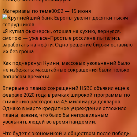
Материалы по теме00:02 — 15 июня
«Я купил фьючерсы, отошел на кухню, вернулся,
смотрю — уже все»Простые россияне пытались
заработать на нефти. Одно решение биржи оставило
их без гроша
Как подчеркнул Куинн, массовых увольнений было
не избежать: масштабные сокращения были только
вопросом времени.
Впервые о планах сокращений HSBC объявил еще в
феврале 2020 года в рамках широкой программы по
снижению расходов на 4,5 миллиарда долларов.
Однако в марте кредитное учреждение отложило
планы, заявив, что было бы неправильным
увольнять людей во время пандемии.
Что будет с экономикой и обществом после победы