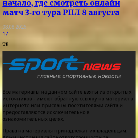
начало, где смотреть онлайн
матч 3‑го тура РПЛ 8 августа
08.08.2026
17
TF
Все материалы на данном сайте взяты из открытых
источников - имеют обратную ссылку на материал в
интернете или присланы посетителями сайта и
предоставляются исключительно в
ознакомительных целях.
Права на материалы принадлежат их владельцам.
Администрация сайта ответственности за