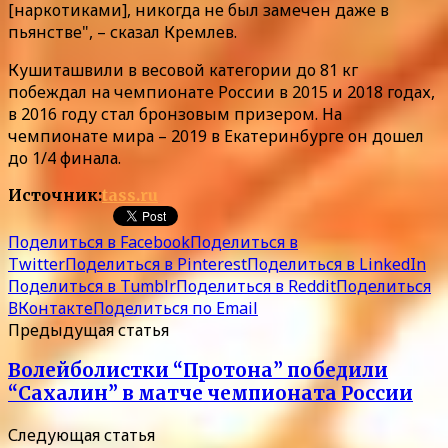
[наркотиками], никогда не был замечен даже в
пьянстве", – сказал Кремлев.
Кушиташвили в весовой категории до 81 кг
побеждал на чемпионате России в 2015 и 2018 годах,
в 2016 году стал бронзовым призером. На
чемпионате мира – 2019 в Екатеринбурге он дошел
до 1/4 финала.
Источник:
tass.ru
Поделиться в Facebook
Поделиться в
Twitter
Поделиться в Pinterest
Поделиться в LinkedIn
Поделиться в Tumblr
Поделиться в Reddit
Поделиться
ВКонтакте
Поделиться по Email
Предыдущая статья
Волейболистки “Протона” победили
“Сахалин” в матче чемпионата России
Следующая статья