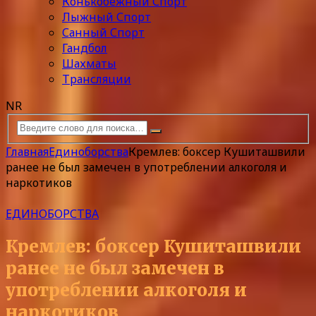
Конькобежный Спорт
Лыжный Спорт
Санный Спорт
Гандбол
Шахматы
Трансляции
NR
Главная
Единоборства
Кремлев: боксер Кушиташвили
ранее не был замечен в употреблении алкоголя и
наркотиков
ЕДИНОБОРСТВА
Кремлев: боксер Кушиташвили
ранее не был замечен в
употреблении алкоголя и
наркотиков