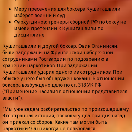
Меру пресечения для боксера Кушиташвили
изберет военный суд
Фархутдинов: тренеры сборной РФ по боксу не
имели претензий к Кушиташвили по
дисциплине
Кушиташвили и другой боксер, Овик Оганнисян,
были задержаны на Фрунзенской набережной
сотрудниками Росгвардии по подозрению в
хранении наркотиков. При задержании
Кушиташвили ударил одного из сотрудников. При
обыске у него был обнаружен кокаин. В отношении
боксера возбуждено дело по ст. 318 УК РФ
("Применение насилия в отношении представителя
власти").
"Мы уже ведем разбирательство по произошедшему.
Это странная история, поскольку два-три дня назад
он приехал со сборов. Какие там могли быть
наркотики? Он никогда не пользовался