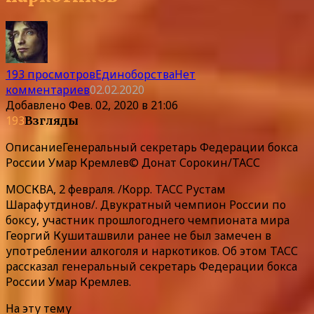
193 просмотров
Единоборства
Нет
комментариев
02.02.2020
Добавлено
Фев. 02, 2020 в 21:06
193
Взгляды
Описание
Генеральный секретарь Федерации бокса
России Умар Кремлев© Донат Сорокин/ТАСС
МОСКВА, 2 февраля. /Корр. ТАСС Рустам
Шарафутдинов/. Двукратный чемпион России по
боксу, участник прошлогоднего чемпионата мира
Георгий Кушиташвили ранее не был замечен в
употреблении алкоголя и наркотиков. Об этом ТАСС
рассказал генеральный секретарь Федерации бокса
России Умар Кремлев.
На эту тему