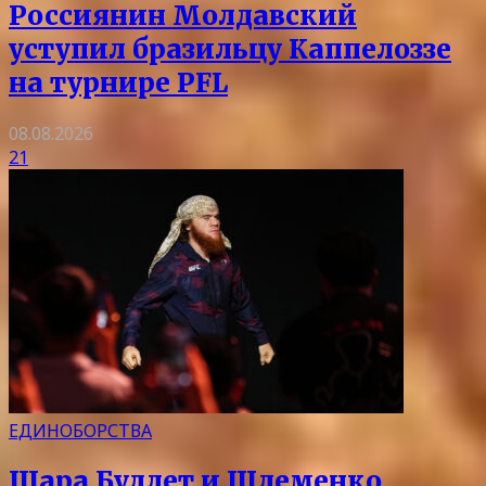
Россиянин Молдавский
уступил бразильцу Каппелоззе
на турнире PFL
08.08.2026
21
ЕДИНОБОРСТВА
Шара Буллет и Шлеменко