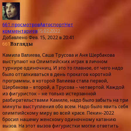
661 просмотров
Автоспорт
Нет
комментариев
15.02.2022
Добавлено
Фев. 15, 2022 в 20:41
661
Взгляды
Камила Валиева, Саша Трусова и Аня Щербакова
выступают на Олимпийских играх в личном
турнире одиночниц. И это то главное, от чего надо
было отталкиваться в день прокатов короткой
программы, в которой Валиева стала первой,
Щербакова – второй, а Трусова – четвертой. Каждой
из фигуристок – не только истерзанной
разбирательствами Камиле, надо было забыть на три
минуты выступления обо всем. Надо было явить себя
олимпийскому миру во всей красе. Пекин-2022
бросил нашему женскому одиночному катанию
вызов. На этот вызов фигуристки могли ответить