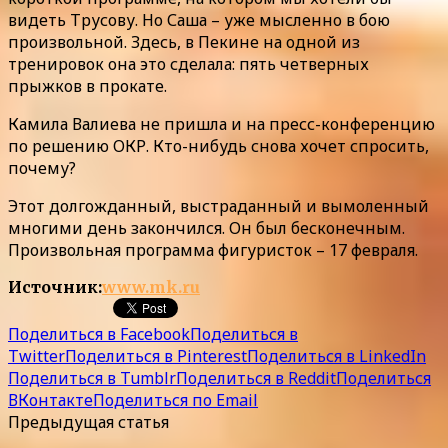
видеть Трусову. Но Саша – уже мысленно в бою
произвольной. Здесь, в Пекине на одной из
тренировок она это сделала: пять четверных
прыжков в прокате.
Камила Валиева не пришла и на пресс-конференцию
по решению ОКР. Кто-нибудь снова хочет спросить,
почему?
Этот долгожданный, выстраданный и вымоленный
многими день закончился. Он был бесконечным.
Произвольная программа фигуристок – 17 февраля.
Источник:
www.mk.ru
Поделиться в Facebook
Поделиться в
Twitter
Поделиться в Pinterest
Поделиться в LinkedIn
Поделиться в Tumblr
Поделиться в Reddit
Поделиться
ВКонтакте
Поделиться по Email
Предыдущая статья