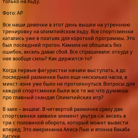
только на льду.
Фото: AP
Все наши девочки в этот день вышли на утреннюю
тренировку на олимпийском льду. Все спортсменки
катались уже в платьях для короткой программы. Это
был последний прогон. Камила не обошлась без
ошибок, аксель давал сбой. Все спрашивали: откуда у
нее вообще силы? Как держится-то?
Когда первые фигуристки начали выступать, а до
последней разминки было еще несколько часов, в
микст-зоне уже было не протолкнуться. Вопросы для
каждой спортсменки были все те же: что думаешь
про главный скандал Олимпийских игр?
В зале – аншлаг. В четвертой разминке сразу две
спортсменки заявили элемент ультра-си: аксель в
три с половиной оборота, который может вывести
вперед. Это американка Алиса Лью и японка Вакаба
Хигучи.