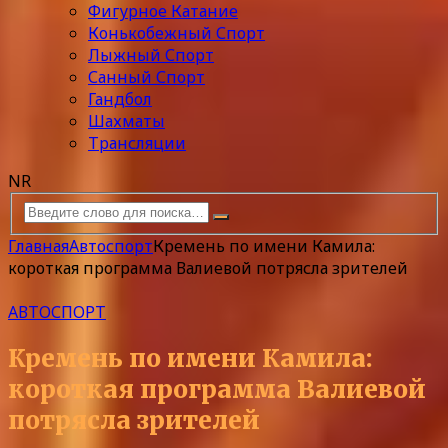
Фигурное Катание
Конькобежный Спорт
Лыжный Спорт
Санный Спорт
Гандбол
Шахматы
Трансляции
NR
Главная
Автоспорт
Кремень по имени Камила:
короткая программа Валиевой потрясла зрителей
АВТОСПОРТ
Кремень по имени Камила:
короткая программа Валиевой
потрясла зрителей