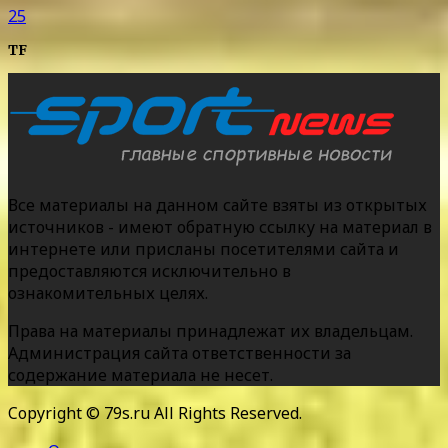
25
TF
Все материалы на данном сайте взяты из открытых
источников - имеют обратную ссылку на материал в
интернете или присланы посетителями сайта и
предоставляются исключительно в
ознакомительных целях.
Права на материалы принадлежат их владельцам.
Администрация сайта ответственности за
содержание материала не несет.
Copyright © 79s.ru All Rights Reserved.