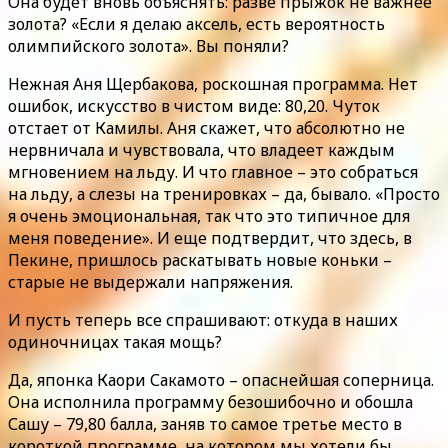
Она будет вновь объяснять: разве прыжок не важнее
золота? «Если я делаю аксель, есть вероятность
олимпийского золота». Вы поняли?
Нежная Аня Щербакова, роскошная программа. Нет
ошибок, искусство в чистом виде: 80,20. Чуток
отстает от Камилы. Аня скажет, что абсолютно не
нервничала и чувствовала, что владеет каждым
мгновением на льду. И что главное – это собраться
на льду, а слезы на тренировках – да, бывало. «Просто
я очень эмоциональная, так что это типичное для
меня поведение». И еще подтвердит, что здесь, в
Пекине, пришлось раскатывать новые коньки –
старые не выдержали напряжения.
И пусть теперь все спрашивают: откуда в наших
одиночницах такая мощь?
Да, японка Каори Сакамото – опаснейшая соперница.
Она исполнила программу безошибочно и обошла
Сашу – 79,80 балла, заняв то самое третье место в
короткой программе, на котором мы хотели бы