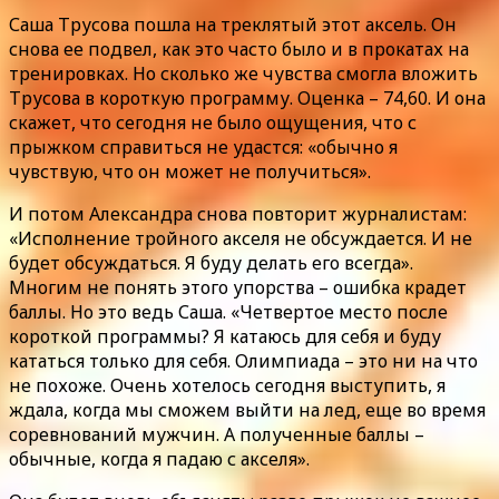
Саша Трусова пошла на треклятый этот аксель. Он
снова ее подвел, как это часто было и в прокатах на
тренировках. Но сколько же чувства смогла вложить
Трусова в короткую программу. Оценка – 74,60. И она
скажет, что сегодня не было ощущения, что с
прыжком справиться не удастся: «обычно я
чувствую, что он может не получиться».
И потом Александра снова повторит журналистам:
«Исполнение тройного акселя не обсуждается. И не
будет обсуждаться. Я буду делать его всегда».
Многим не понять этого упорства – ошибка крадет
баллы. Но это ведь Саша. «Четвертое место после
короткой программы? Я катаюсь для себя и буду
кататься только для себя. Олимпиада – это ни на что
не похоже. Очень хотелось сегодня выступить, я
ждала, когда мы сможем выйти на лед, еще во время
соревнований мужчин. А полученные баллы –
обычные, когда я падаю с акселя».