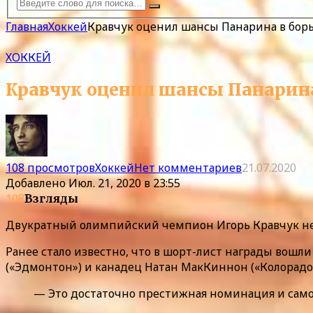
Главная
Хоккей
Кравчук оценил шансы Панарина в борь
ХОККЕЙ
Кравчук оценил шансы Панарина
108 просмотров
Хоккей
Нет комментариев
21.07.2020
Добавлено
Июл. 21, 2020 в 23:55
108
Взгляды
Двукратный олимпийский чемпион Игорь Кравчук не в
Ранее стало известно, что в шорт-лист награды вош
(«Эдмонтон») и канадец Натан МакКиннон («Колорадо»
— Это достаточно престижная номинация и само 