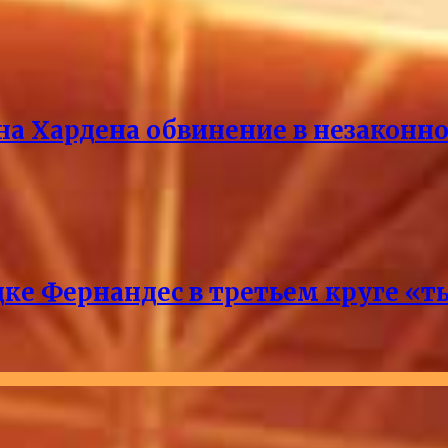
на Хардена обвинение в незакон
ке Фернандес в третьем круге «т