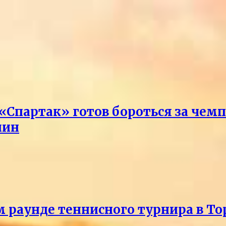
 «Спартак» готов бороться за чем
лин
м раунде теннисного турнира в То