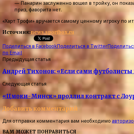
— Панарин заслуженно вошел в тройку, он показ
приз, фаворита нет.
«Харт Трофи» вручается самому ценному игроку по и
Источник:
news.sportbox.ru
Поделиться в Facebook
Поделиться в Twitter
Поделиться
по Email
Предыдущая статья
Андрей Тихонов: «Если сами футболисты г
Следующая статья
«Цмоки-Минск» продлил контракт с Лоу
Добавить комментарий
Для отправки комментария вам необходимо
авторизо
ВАМ МОЖЕТ ПОНРАВИТЬСЯ