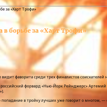
бе за «Харт Трофи»
 в борьбе за «Харт Трофи»
идит фаворита среди трех финалистов соискателей н
ли российский форвард «Нью-Йорк Рейнджерс» Артемий
).
попадание в тройку лучших уже говорит о многом, — 