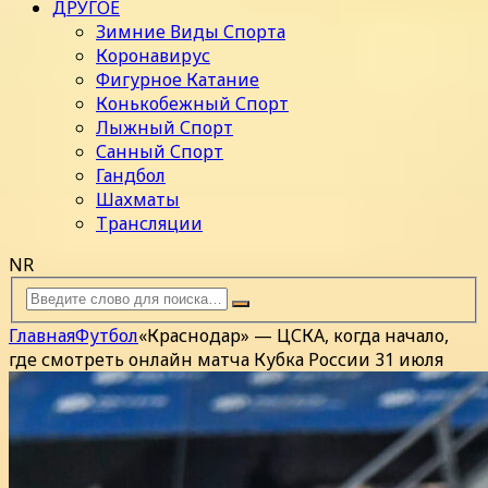
ДРУГОЕ
Зимние Виды Спорта
Коронавирус
Фигурное Катание
Конькобежный Спорт
Лыжный Спорт
Санный Спорт
Гандбол
Шахматы
Трансляции
NR
Главная
Футбол
«Краснодар» — ЦСКА, когда начало,
где смотреть онлайн матча Кубка России 31 июля