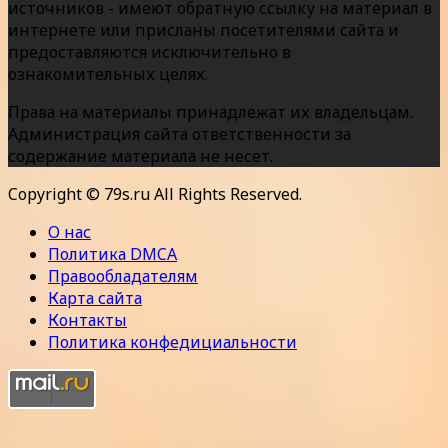
источников - имеют обратную ссылку на материал в
интернете или присланы посетителями сайта и
предоставляются исключительно в
ознакомительных целях.
Права на материалы принадлежат их владельцам.
Администрация сайта ответственности за
содержание материала не несет.
Copyright © 79s.ru All Rights Reserved.
О нас
Политика DMCA
Правообладателям
Карта сайта
Контакты
Политика конфедициальности