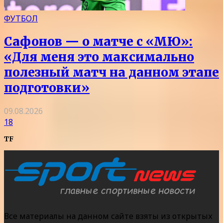
ФУТБОЛ
Сафонов — о матче с «МЮ»:
«Для меня это максимально
полезный матч на данном этапе
подготовки»
09.08.2026
18
TF
Все материалы на данном сайте взяты из открытых