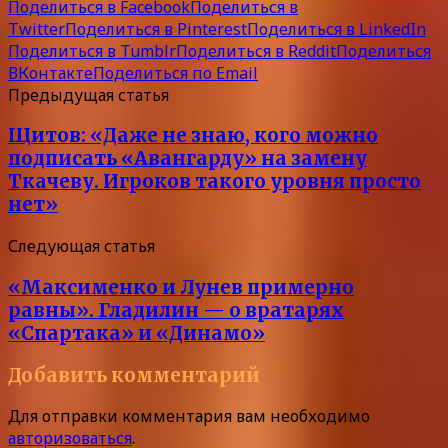
Поделиться в Facebook
Поделиться в
Twitter
Поделиться в Pinterest
Поделиться в LinkedIn
Поделиться в Tumblr
Поделиться в Reddit
Поделиться
ВКонтакте
Поделиться по Email
Предыдущая статья
Щитов: «Даже не знаю, кого можно
подписать «Авангарду» на замену
Ткачеву. Игроков такого уровня просто
нет»
Следующая статья
«Максименко и Лунев примерно
равны». Гладилин — о вратарях
«Спартака» и «Динамо»
Добавить комментарий
Для отправки комментария вам необходимо
авторизоваться
.