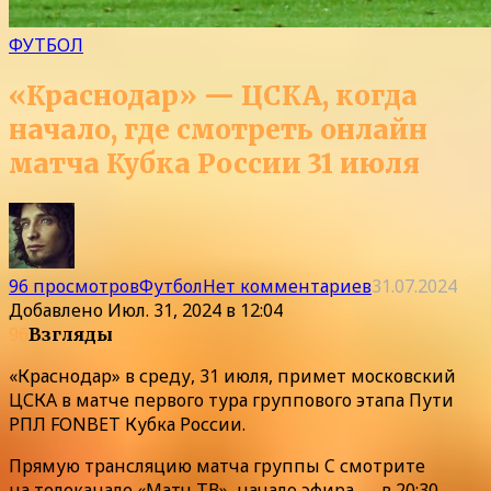
ФУТБОЛ
«Краснодар» — ЦСКА, когда
начало, где смотреть онлайн
матча Кубка России 31 июля
96 просмотров
Футбол
Нет комментариев
31.07.2024
Добавлено
Июл. 31, 2024 в 12:04
96
Взгляды
«Краснодар» в среду, 31 июля, примет московский
ЦСКА в матче первого тура группового этапа Пути
РПЛ FONBET Кубка России.
Прямую трансляцию матча группы C смотрите
на телеканале «Матч ТВ», начало эфира — в 20:30.