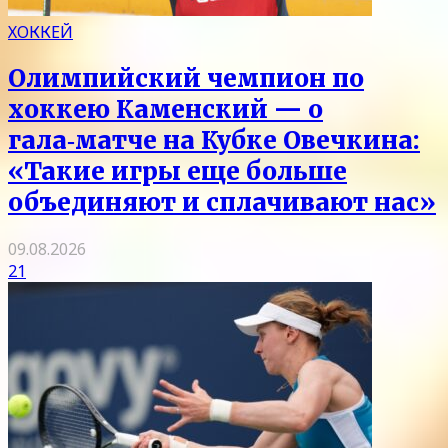
ХОККЕЙ
Олимпийский чемпион по
хоккею Каменский — о
гала‑матче на Кубке Овечкина:
«Такие игры еще больше
объединяют и сплачивают нас»
09.08.2026
21