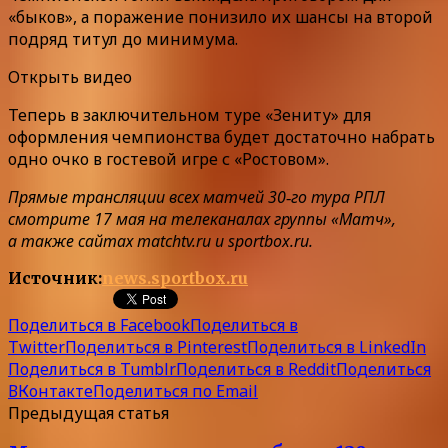
«быков», а поражение понизило их шансы на второй
подряд титул до минимума.
Открыть видео
Теперь в заключительном туре «Зениту» для
оформления чемпионства будет достаточно набрать
одно очко в гостевой игре с «Ростовом».
Прямые трансляции всех матчей 30‑го тура РПЛ
смотрите 17 мая на телеканалах группы «Матч»,
а также сайтах matchtv.ru и sportbox.ru.
Источник:
news.sportbox.ru
Поделиться в Facebook
Поделиться в
Twitter
Поделиться в Pinterest
Поделиться в LinkedIn
Поделиться в Tumblr
Поделиться в Reddit
Поделиться
ВКонтакте
Поделиться по Email
Предыдущая статья