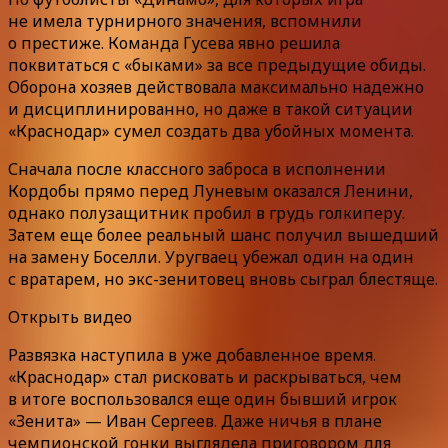
не имела турнирного значения, вспомнили
о престиже. Команда Гусева явно решила
поквитаться с «быками» за все предыдущие обиды.
Оборона хозяев действовала максимально надежно
и дисциплинированно, но даже в такой ситуации
«Краснодар» сумел создать два убойных момента.
Сначала после классного заброса в исполнении
Кордобы прямо перед Луневым оказался Ленини,
однако полузащитник пробил в грудь голкиперу.
Затем еще более реальный шанс получил вышедший
на замену Боселли. Уругваец убежал один на один
с вратарем, но экс-зенитовец вновь сыграл блестяще.
Открыть видео
Развязка наступила в уже добавленное время.
«Краснодар» стал рисковать и раскрываться, чем
в итоге воспользовался еще один бывший игрок
«Зенита» — Иван Сергеев. Даже ничья в плане
чемпионской гонки выглядела приговором для