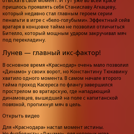
отыскать свой момент. И тут уже во всей красе
пришлось проявлять себя Станиславу Агкацеву,
который недавно стал главным героем серии
пенальти в игре с «бело-голубыми». Эффектный сейв
вратаря в концовке тайма не позволил отличиться
Бителло, который мощным ударом закручивал мяч
под перекладину.
Лунев — главный икс-фактор!
В основное время «Краснодар» очень мало позволил
«Динамо» у своих ворот, но Константину Тюкавину
хватило одного момента. В самом начале второго
тайма проход Касереса по флангу завершился
прострелом во вратарскую, где нападающий
динамовцев, вышедший на поле с капитанской
повязкой, пропихнул мяч в цель.
Открыть видео
Для «Краснодара» настал момент истины.
Но футболисты «Динамо», для которых игра