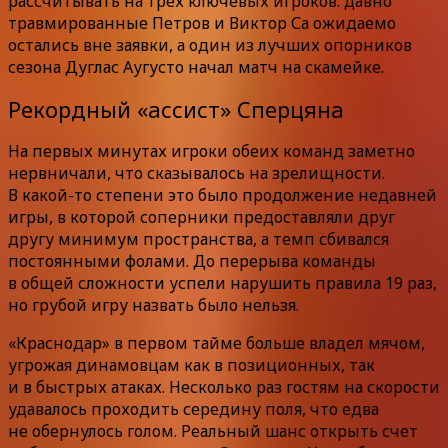
рассчитывать на трех ключевых игроков: давно
травмированные Петров и Виктор Са ожидаемо
остались вне заявки, а один из лучших опорников
сезона Дуглас Аугусто начал матч на скамейке.
Рекордный «ассист» Сперцяна
На первых минутах игроки обеих команд заметно
нервничали, что сказывалось на зрелищности.
В какой-то степени это было продолжение недавней
игры, в которой соперники предоставляли друг
другу минимум пространства, а темп сбивался
постоянными фолами. До перерыва команды
в общей сложности успели нарушить правила 19 раз,
но грубой игру назвать было нельзя.
«Краснодар» в первом тайме больше владел мячом,
угрожая динамовцам как в позиционных, так
и в быстрых атаках. Несколько раз гостям на скорости
удавалось проходить середину поля, что едва
не обернулось голом. Реальный шанс открыть счет