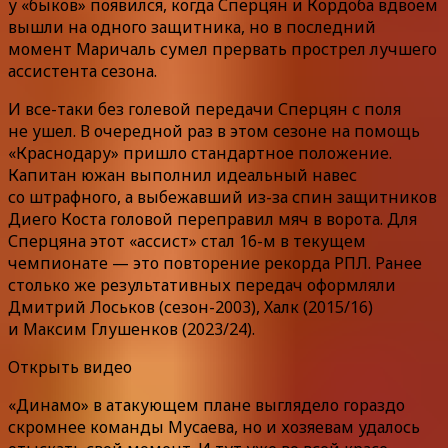
у «быков» появился, когда Сперцян и Кордоба вдвоем
вышли на одного защитника, но в последний
момент Маричаль сумел прервать прострел лучшего
ассистента сезона.
И все-таки без голевой передачи Сперцян с поля
не ушел. В очередной раз в этом сезоне на помощь
«Краснодару» пришло стандартное положение.
Капитан южан выполнил идеальный навес
со штрафного, а выбежавший из-за спин защитников
Диего Коста головой переправил мяч в ворота. Для
Сперцяна этот «ассист» стал 16-м в текущем
чемпионате — это повторение рекорда РПЛ. Ранее
столько же результативных передач оформляли
Дмитрий Лоськов (сезон-2003), Халк (2015/16)
и Максим Глушенков (2023/24).
Открыть видео
«Динамо» в атакующем плане выглядело гораздо
скромнее команды Мусаева, но и хозяевам удалось