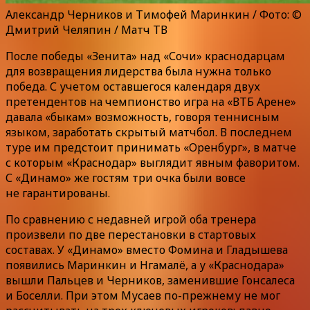
Александр Черников и Тимофей Маринкин / Фото: ©
Дмитрий Челяпин / Матч ТВ
После победы «Зенита» над «Сочи» краснодарцам
для возвращения лидерства была нужна только
победа. С учетом оставшегося календаря двух
претендентов на чемпионство игра на «ВТБ Арене»
давала «быкам» возможность, говоря теннисным
языком, заработать скрытый матчбол. В последнем
туре им предстоит принимать «Оренбург», в матче
с которым «Краснодар» выглядит явным фаворитом.
С «Динамо» же гостям три очка были вовсе
не гарантированы.
По сравнению с недавней игрой оба тренера
произвели по две перестановки в стартовых
составах. У «Динамо» вместо Фомина и Гладышева
появились Маринкин и Нгамалё, а у «Краснодара»
вышли Пальцев и Черников, заменившие Гонсалеса
и Боселли. При этом Мусаев по-прежнему не мог