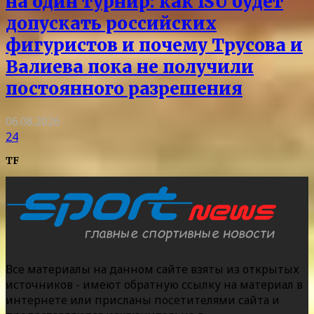
на один турнир: как ISU будет
допускать российских
фигуристов и почему Трусова и
Валиева пока не получили
постоянного разрешения
06.08.2026
24
TF
Все материалы на данном сайте взяты из открытых
источников - имеют обратную ссылку на материал в
интернете или присланы посетителями сайта и