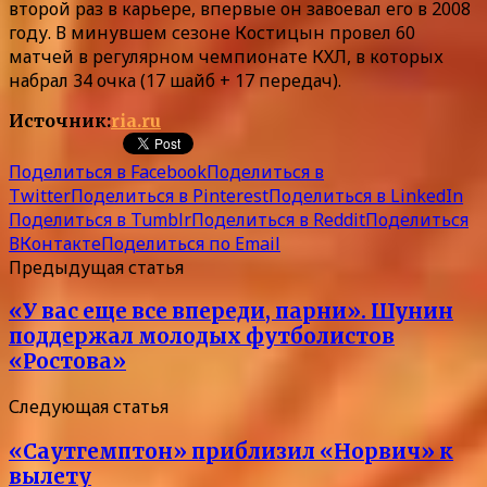
второй раз в карьере, впервые он завоевал его в 2008
году. В минувшем сезоне Костицын провел 60
матчей в регулярном чемпионате КХЛ, в которых
набрал 34 очка (17 шайб + 17 передач).
Источник:
ria.ru
Поделиться в Facebook
Поделиться в
Twitter
Поделиться в Pinterest
Поделиться в LinkedIn
Поделиться в Tumblr
Поделиться в Reddit
Поделиться
ВКонтакте
Поделиться по Email
Предыдущая статья
«У вас еще все впереди, парни». Шунин
поддержал молодых футболистов
«Ростова»
Следующая статья
«Саутгемптон» приблизил «Норвич» к
вылету