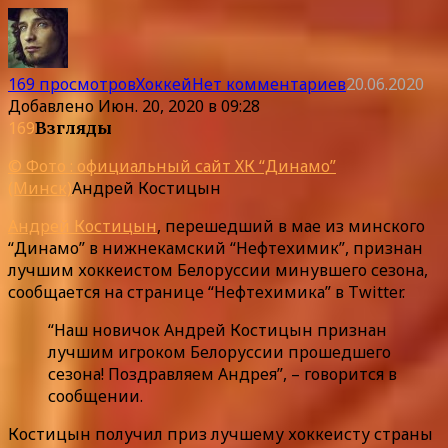
169 просмотров
Хоккей
Нет комментариев
20.06.2020
Добавлено
Июн. 20, 2020 в 09:28
169
Взгляды
© Фото : официальный сайт ХК “Динамо”
(Минск)
Андрей Костицын
Андрей Костицын
, перешедший в мае из минского
“Динамо” в нижнекамский “Нефтехимик”, признан
лучшим хоккеистом Белоруссии минувшего сезона,
сообщается на странице “Нефтехимика” в Twitter.
“Наш новичок Андрей Костицын признан
лучшим игроком Белоруссии прошедшего
сезона! Поздравляем Андрея”, – говорится в
сообщении.
Костицын получил приз лучшему хоккеисту страны