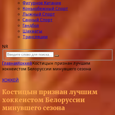
Фигурное Катание
Конькобежный Спорт
Лыжный Спорт
Санный Спорт
Гандбол
Шахматы
Трансляции
NR
Главная
Хоккей
Костицын признан лучшим
хоккеистом Белоруссии минувшего сезона
ХОККЕЙ
Костицын признан лучшим
хоккеистом Белоруссии
минувшего сезона