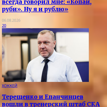
всегда говорил мне: «Копай,
руби». Ну я и рублю»
06.08.2026
20
ХОККЕЙ
Терещенко и Епанчинцев
вошли в тренерский штаб СКА