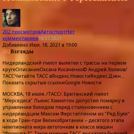
202 просмотров
Автоспорт
Нет
комментариев
18.07.2021
Добавлено
Июл. 18, 2021 в 19:00
202
Взгляды
Нидерландский пилот вылетел с трассы на первом
круге
Описание
Оксана Косаченко© Андрей Холмов/
ТАССЧитайте ТАСС в
Яндекс.Новости
Яндекс.Дзен
…
Показать скрытые ссылки
Google Новости
МОСКВА, 18 июля. /ТАСС/. Британский пилот
"Мерседеса" Льюис Хэмилтон допустил
помарку в
управлении болидом перед столкновением с
нидерландцем Максом Ферстаппеном из "Ред Булл"
в ходе Гран-при Великобритании – десятого этапа
чемпионата мира автогонкам в классе машин
"Формула-1". Такое мнение ТАСС высказала бывший