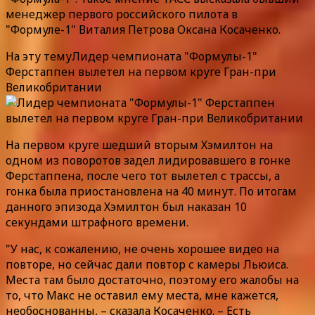
менеджер первого российского пилота в
"Формуле-1" Виталия Петрова Оксана Косаченко.
На эту темуЛидер чемпионата "Формулы-1"
Ферстаппен вылетел на первом круге Гран-при
Великобритании
На первом круге шедший вторым Хэмилтон на
одном из поворотов задел лидировавшего в гонке
Ферстаппена, после чего тот вылетел с трассы, а
гонка была приостановлена на 40 минут. По итогам
данного эпизода Хэмилтон был наказан 10
секундами штрафного времени.
"У нас, к сожалению, не очень хорошее видео на
повторе, но сейчас дали повтор с камеры Льюиса.
Места там было достаточно, поэтому его жалобы на
то, что Макс не оставил ему места, мне кажется,
необоснованны, – сказала Косаченко. – Есть