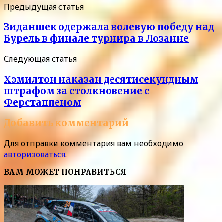
Предыдущая статья
Зиданшек одержала волевую победу над
Бурель в финале турнира в Лозанне
Следующая статья
Хэмилтон наказан десятисекундным
штрафом за столкновение с
Ферстаппеном
Добавить комментарий
Для отправки комментария вам необходимо
авторизоваться
.
ВАМ МОЖЕТ ПОНРАВИТЬСЯ