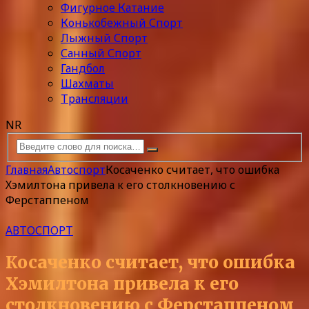
Фигурное Катание
Конькобежный Спорт
Лыжный Спорт
Санный Спорт
Гандбол
Шахматы
Трансляции
NR
Главная
Автоспорт
Косаченко считает, что ошибка
Хэмилтона привела к его столкновению с
Ферстаппеном
АВТОСПОРТ
Косаченко считает, что ошибка
Хэмилтона привела к его
столкновению с Ферстаппеном