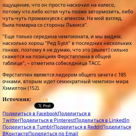
ощущение, что он просто наскочил на колесо,
потому что либо хотел чуть позже затормозить, либо
чуть-чуть промахнулся с апексом. На мой взгляд,
была помарка со стороны Льюиса".
"Еще только середина чемпионата, и мы видим,
насколько хорош "Ред Булл" в последних нескольких
гонках, поэтому я не думаю, что это [вылет] сильно
скажется на позициях Ферстаппена в общей
таблице", – отметила собеседница ТАСС.
Ферстаппен является лидером общего зачета с 185
очками, вторым идет семикратный чемпион мира
Хэмилтон (152).
Источник:
tass.ru
Поделиться в Facebook
Поделиться в
Twitter
Поделиться в Pinterest
Поделиться в LinkedIn
Поделиться в Tumblr
Поделиться в Reddit
Поделиться
ВКонтакте
Поделиться по Email