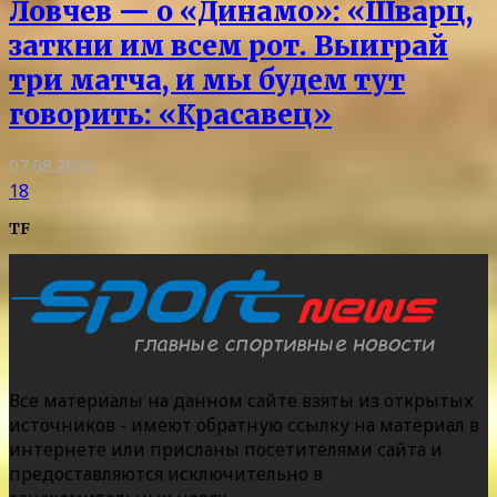
Ловчев — о «Динамо»: «Шварц,
заткни им всем рот. Выиграй
три матча, и мы будем тут
говорить: «Красавец»
07.08.2026
18
TF
Все материалы на данном сайте взяты из открытых
источников - имеют обратную ссылку на материал в
интернете или присланы посетителями сайта и
предоставляются исключительно в