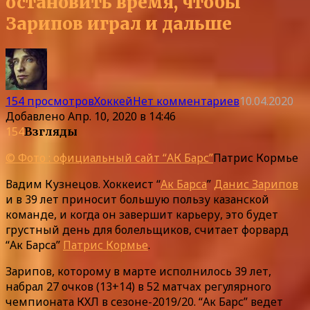
остановить время, чтобы
Зарипов играл и дальше
154 просмотров
Хоккей
Нет комментариев
10.04.2020
Добавлено
Апр. 10, 2020 в 14:46
154
Взгляды
© Фото : официальный сайт “АК Барс”
Патрис Кормье
Вадим Кузнецов. Хоккеист “
Ак Барса
”
Данис Зарипов
и в 39 лет приносит большую пользу казанской
команде, и когда он завершит карьеру, это будет
грустный день для болельщиков, считает форвард
“Ак Барса”
Патрис Кормье
.
Зарипов, которому в марте исполнилось 39 лет,
набрал 27 очков (13+14) в 52 матчах регулярного
чемпионата КХЛ в сезоне-2019/20. “Ак Барс” ведет