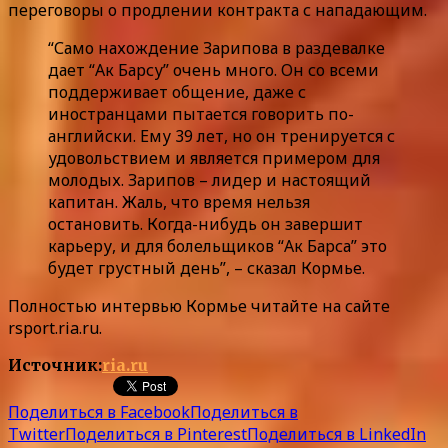
переговоры о продлении контракта с нападающим.
“Само нахождение Зарипова в раздевалке
дает “Ак Барсу” очень много. Он со всеми
поддерживает общение, даже с
иностранцами пытается говорить по-
английски. Ему 39 лет, но он тренируется с
удовольствием и является примером для
молодых. Зарипов – лидер и настоящий
капитан. Жаль, что время нельзя
остановить. Когда-нибудь он завершит
карьеру, и для болельщиков “Ак Барса” это
будет грустный день”, – сказал Кормье.
Полностью интервью Кормье читайте на сайте
rsport.ria.ru.
Источник:
ria.ru
Поделиться в Facebook
Поделиться в
Twitter
Поделиться в Pinterest
Поделиться в LinkedIn