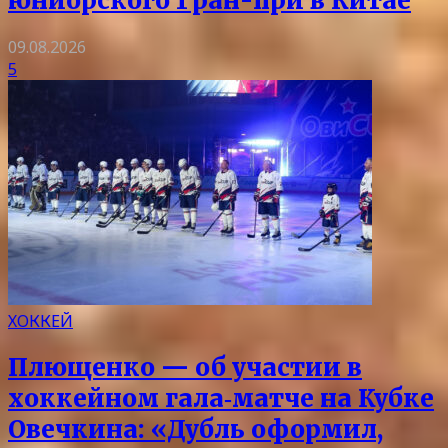
юниорского Гран-при в Китае
09.08.2026
5
ХОККЕЙ
Плющенко — об участии в
хоккейном гала‑матче на Кубке
Овечкина: «Дубль оформил,