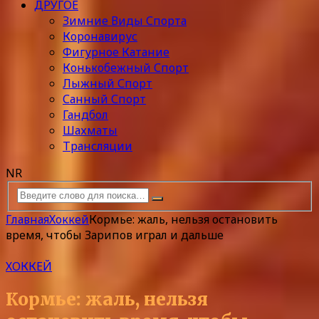
ДРУГОЕ
Зимние Виды Спорта
Коронавирус
Фигурное Катание
Конькобежный Спорт
Лыжный Спорт
Санный Спорт
Гандбол
Шахматы
Трансляции
NR
Главная
Хоккей
Кормье: жаль, нельзя остановить
время, чтобы Зарипов играл и дальше
ХОККЕЙ
Кормье: жаль, нельзя