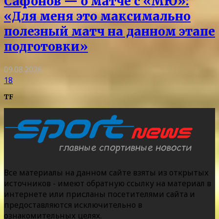
Сафонов — о матче с «МЮ»:
«Для меня это максимально
полезный матч на данном этапе
подготовки»
09.08.2026
18
TF
Все материалы на данном сайте взяты из открытых
источников - имеют обратную ссылку на материал в
интернете или присланы посетителями сайта и
предоставляются исключительно в
ознакомительных целях.