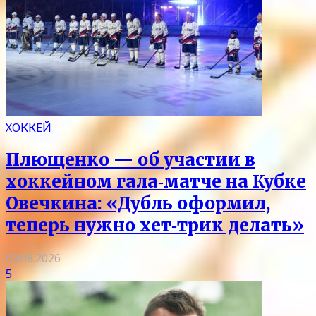
ХОККЕЙ
Плющенко — об участии в
хоккейном гала‑матче на Кубке
Овечкина: «Дубль оформил,
теперь нужно хет‑трик делать»
09.08.2026
5