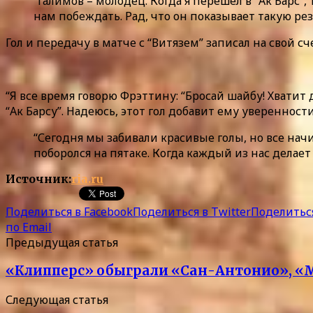
“Галимов – молодец. Когда я перешел в “Ак Барс”
нам побеждать. Рад, что он показывает такую рез
Гол и передачу в матче с “Витязем” записал на свой с
“Я все время говорю Фрэттину: “Бросай шайбу! Хватит 
“Ак Барсу”. Надеюсь, этот гол добавит ему уверенност
“Сегодня мы забивали красивые голы, но все нач
поборолся на пятаке. Когда каждый из нас делает
Источник:
ria.ru
Поделиться в Facebook
Поделиться в Twitter
Поделиться
по Email
Предыдущая статья
«Клипперс» обыграли «Сан-Антонио», «
Следующая статья