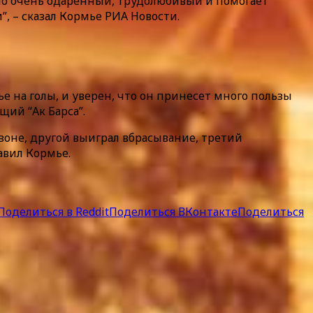
ь, но очень одаренный, трудолюбивый и помогает
”, – сказал Кормье РИА Новости.
ье на голы, и уверен, что он принесет много пользы
щий “Ак Барса”.
 зоне, другой выиграл вбрасывание, третий
авил Кормье.
Поделиться в Reddit
Поделиться ВКонтакте
Поделиться