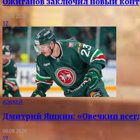
Ожиганов заключил новый контр
06.08.2026
17
ХОККЕЙ
Дмитрий Яшкин: «Овечкин всегда
06.08.2026
19