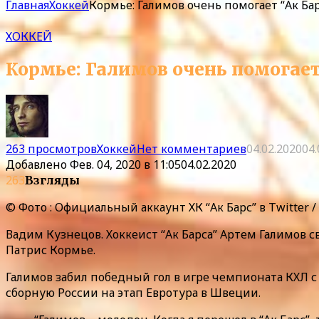
Главная
Хоккей
Кормье: Галимов очень помогает “Ак Ба
ХОККЕЙ
Кормье: Галимов очень помогает
263 просмотров
Хоккей
Нет комментариев
04.02.2020
04.
Добавлено
Фев. 04, 2020 в 11:05
04.02.2020
263
Взгляды
© Фото : Официальный аккаунт ХК “Ак Барс” в Twitter /
Вадим Кузнецов. Хоккеист “Ак Барса” Артем Галимов с
Патрис Кормье.
Галимов забил победный гол в игре чемпионата КХЛ с п
сборную России на этап Евротура в Швеции.