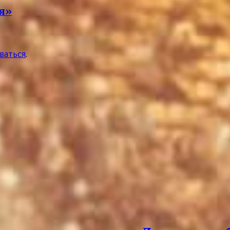
я»
ваться
.