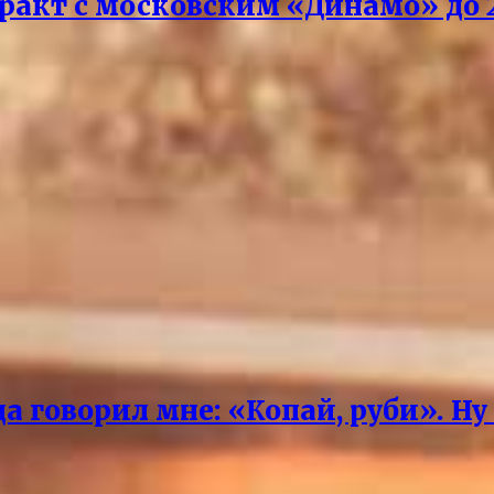
акт с московским «Динамо» до 2
 говорил мне: «Копай, руби». Ну