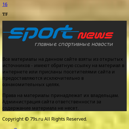
16
TF
Все материалы на данном сайте взяты из открытых
источников - имеют обратную ссылку на материал в
интернете или присланы посетителями сайта и
предоставляются исключительно в
ознакомительных целях.
Права на материалы принадлежат их владельцам.
Администрация сайта ответственности за
содержание материала не несет.
Copyright © 79s.ru All Rights Reserved.