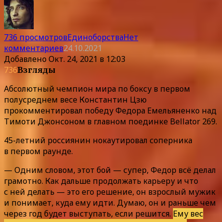
736 просмотров
Единоборства
Нет
комментариев
24.10.2021
Добавлено
Окт. 24, 2021 в 12:03
736
Взгляды
Абсолютный чемпион мира по боксу в первом
полусреднем весе Константин Цзю
прокомментировал победу Федора Емельяненко над
Тимоти Джонсоном в главном поединке Bellator 269.
45-летний россиянин нокаутировал соперника
в первом раунде.
— Одним словом, этот бой — супер, Федор всё делал
грамотно. Как дальше продолжать карьеру и что
с ней делать — это его решение, он взрослый мужик
и понимает, куда ему идти. Думаю, он и раньше чем
через год будет выступать, если решится.
Ему вес