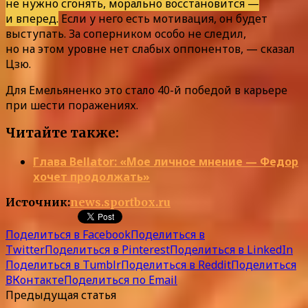
не нужно сгонять, морально восстановится —
и вперед.
Если у него есть мотивация, он будет
выступать. За соперником особо не следил,
но на этом уровне нет слабых оппонентов, — сказал
Цзю.
Для Емельяненко это стало 40-й победой в карьере
при шести поражениях.
Читайте также:
Глава Bellator: «Мое личное мнение — Федор
хочет продолжать»
Источник:
news.sportbox.ru
Поделиться в Facebook
Поделиться в
Twitter
Поделиться в Pinterest
Поделиться в LinkedIn
Поделиться в Tumblr
Поделиться в Reddit
Поделиться
ВКонтакте
Поделиться по Email
Предыдущая статья