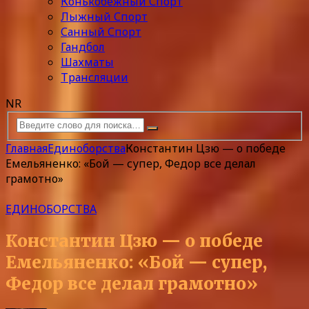
Конькобежный Спорт
Лыжный Спорт
Санный Спорт
Гандбол
Шахматы
Трансляции
NR
Главная
Единоборства
Константин Цзю — о победе
Емельяненко: «Бой — супер, Федор все делал
грамотно»
ЕДИНОБОРСТВА
Константин Цзю — о победе
Емельяненко: «Бой — супер,
Федор все делал грамотно»