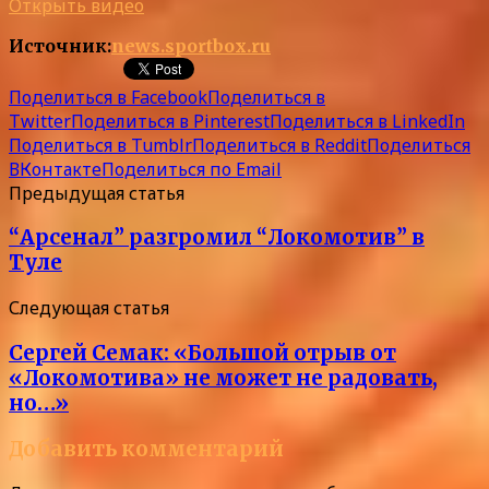
Открыть видео
Источник:
news.sportbox.ru
Поделиться в Facebook
Поделиться в
Twitter
Поделиться в Pinterest
Поделиться в LinkedIn
Поделиться в Tumblr
Поделиться в Reddit
Поделиться
ВКонтакте
Поделиться по Email
Предыдущая статья
“Арсенал” разгромил “Локомотив” в
Туле
Следующая статья
Сергей Семак: «Большой отрыв от
«Локомотива» не может не радовать,
но…»
Добавить комментарий