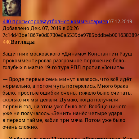
440 просмотров
Футбол
Нет комментариев
07.12.2019
Добавлено
Дек. 07, 2019 в 00:26
7c14d43be1867e0d0730e0a5539de9785bddbeb001638389
440
Взгляды
Защитник московского «Динамо» Константин Рауш
прокомментировал разгромное поражение бело-
голубых в матче 19-го тура РПЛ против «Зенита».
— Вроде первые семь минут казалось, что всё идёт
нормально, а потом чуть потерялись. Много брака
было, простые ошибки очень, тяжело было считать,
сколько их мы делали. Думаю, когда получили
первый гол, на этом уже было всё. Вообще ничего
уже не получалось. «Зенит» нанёс четыре удара
в первом тайме, забил три мяча. Потом уже было
очень сложно.
— У «Зенита» уже 11 очков от «Локомотива». Как