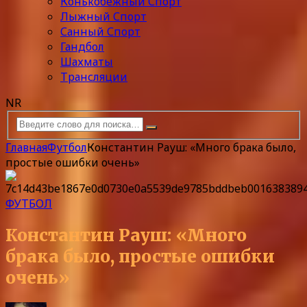
Конькобежный Спорт
Лыжный Спорт
Санный Спорт
Гандбол
Шахматы
Трансляции
NR
Главная
Футбол
Константин Рауш: «Много брака было,
простые ошибки очень»
ФУТБОЛ
Константин Рауш: «Много
брака было, простые ошибки
очень»