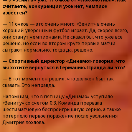
считаете, конкуренции уже нет, чемпион
известен?
— 11 очков — это очень много. «Зенит» в очень
хороший уверенный футбол играет. Да, скорее всего,
они станут чемпионами. Не сказал бы, что уже всё
решено, но если во втором круге первые матчи
сыграют нормально, тогда да, решено.
— Спортивный директор «Динамо» говорил, что
вы хотите вернуться в Германию. Правда ли это?
— В тот момент он решил, что должен был так
сказать. Это неправда.
Напомним, что в пятницу «Динамо» уступило
«Зениту» со счетом 0:3. Команда прервала
шестиматчевую беспроигрышную серию, а также
потерпело первое поражение после увольнения
Дмитрия Хохлова.