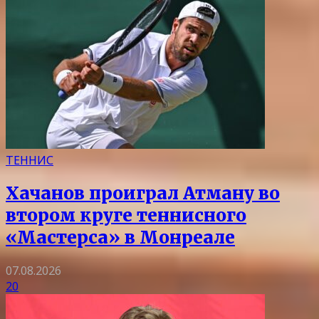
ТЕННИС
Хачанов проиграл Атману во
втором круге теннисного
«Мастерса» в Монреале
07.08.2026
20