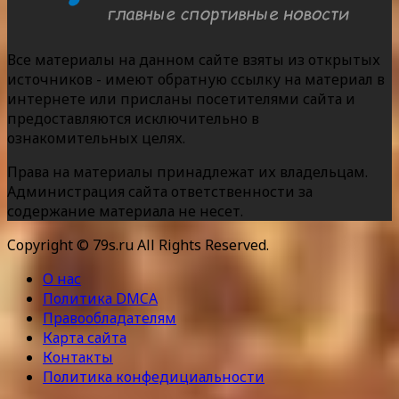
Все материалы на данном сайте взяты из открытых
источников - имеют обратную ссылку на материал в
интернете или присланы посетителями сайта и
предоставляются исключительно в
ознакомительных целях.
Права на материалы принадлежат их владельцам.
Администрация сайта ответственности за
содержание материала не несет.
Copyright © 79s.ru All Rights Reserved.
О нас
Политика DMCA
Правообладателям
Карта сайта
Контакты
Политика конфедициальности