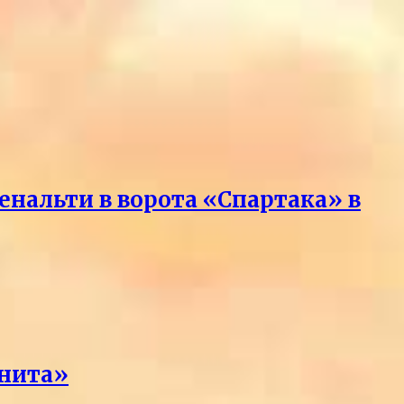
нальти в ворота «Спартака» в
енита»