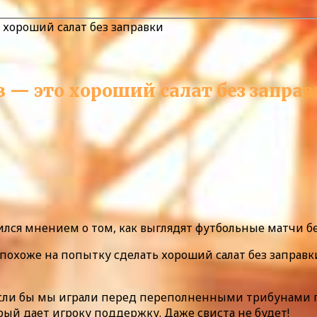
 хороший салат без заправки
в — это хороший салат без запра
лся мнением о том, как выглядят футбольные матчи б
охоже на попытку сделать хороший салат без заправки, 
 если бы мы играли перед переполненными трибунами 
рый дает игроку поддержку. Даже свиста не будет!