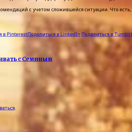
омендаций с учетом сложившейся ситуации. Что есть, т
 в Pinterest
Поделиться в LinkedIn
Поделиться в Tumblr
нивать с Семиным
ваться
.