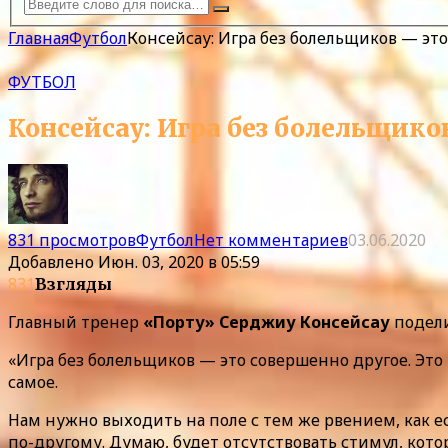
Главная
Футбол
Консейсау: Игра без болельщиков — это
ФУТБОЛ
Консейсау: Игра без болельщико
831 просмотров
Футбол
Нет комментариев
03.06.2020
Добавлено
Июн. 03, 2020 в 05:59
831
Взгляды
Главный тренер
«Порту» Серджиу Консейсау
подели
«Игра без болельщиков — это совершенно другое. Это п
самое.
Нам нужно выходить на поле с тем же рвением, как
по-другому. Думаю, будет отсутствовать стимул, кото