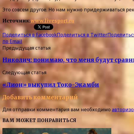
Это совсем другое. Но нам нужно придерживаться рек
Источник:
www.livesport.ru
Поделиться в Facebook
Поделиться в Twitter
Поделиться
по Email
Предыдущая статья
Николич: понимаю, что меня будут срав
Следующая статья
«Лион» выкупил Токо-Экамби
Добавить комментарий
Для отправки комментария вам необходимо
авторизо
ВАМ МОЖЕТ ПОНРАВИТЬСЯ