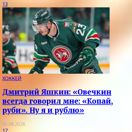
13
ХОККЕЙ
Дмитрий Яшкин: «Овечкин
всегда говорил мне: «Копай,
руби». Ну я и рублю»
06.08.2026
17