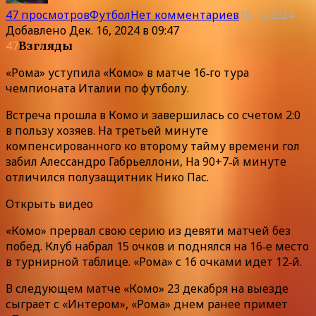
47 просмотров
Футбол
Нет комментариев
16.12.2024
Добавлено
Дек. 16, 2024 в 09:47
47
Взгляды
«Рома» уступила «Комо» в матче 16‑го тура
чемпионата Италии по футболу.
Встреча прошла в Комо и завершилась со счетом 2:0
в пользу хозяев. На третьей минуте
компенсированного ко второму тайму времени гол
забил Алессандро Габрьеллони, На 90+7‑й минуте
отличился полузащитник Нико Пас.
Открыть видео
«Комо» прервал свою серию из девяти матчей без
побед. Клуб набрал 15 очков и поднялся на 16‑е место
в турнирной таблице. «Рома» с 16 очками идет 12‑й.
В следующем матче «Комо» 23 декабря на выезде
сыграет с «Интером», «Рома» днем ранее примет