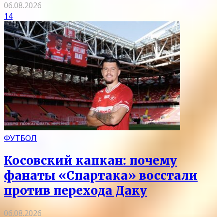
06.08.2026
14
ФУТБОЛ
Косовский капкан: почему
фанаты «Спартака» восстали
против перехода Даку
06.08.2026