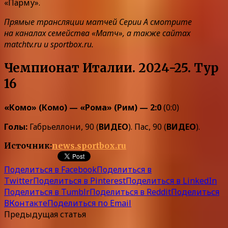
«Парму».
Прямые трансляции матчей Серии А смотрите
на каналах семейства «Матч», а также сайтах
matchtv.ru и sportbox.ru.
Чемпионат Италии. 2024-25. Тур
16
«Комо» (Комо) — «Рома» (Рим) — 2:0
(0:0)
Голы:
Габрьеллони, 90 (
ВИДЕО
). Пас, 90 (
ВИДЕО
).
Источник:
news.sportbox.ru
Поделиться в Facebook
Поделиться в
Twitter
Поделиться в Pinterest
Поделиться в LinkedIn
Поделиться в Tumblr
Поделиться в Reddit
Поделиться
ВКонтакте
Поделиться по Email
Предыдущая статья