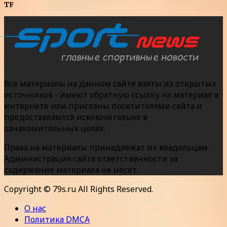
TF
Все материалы на данном сайте взяты из открытых
источников - имеют обратную ссылку на материал в
интернете или присланы посетителями сайта и
предоставляются исключительно в
ознакомительных целях.
Права на материалы принадлежат их владельцам.
Администрация сайта ответственности за
содержание материала не несет.
Copyright © 79s.ru All Rights Reserved.
О нас
Политика DMCA