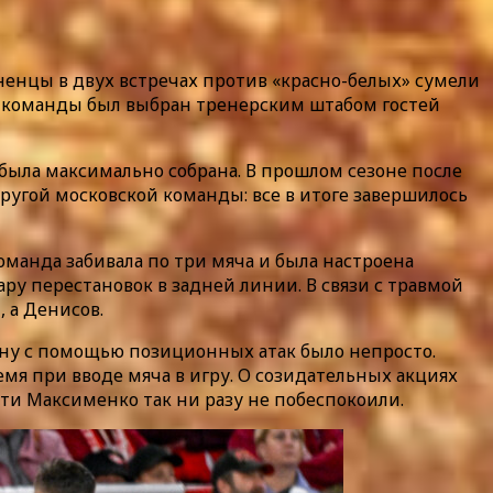
ненцы в двух встречах против «красно-белых» сумели
ей команды был выбран тренерским штабом гостей
 была максимально собрана. В прошлом сезоне после
другой московской команды: все в итоге завершилось
оманда забивала по три мяча и была настроена
у перестановок в задней линии. В связи с травмой
, а Денисов.
ону с помощью позиционных атак было непросто.
емя при вводе мяча в игру. О созидательных акциях
сти Максименко так ни разу не побеспокоили.