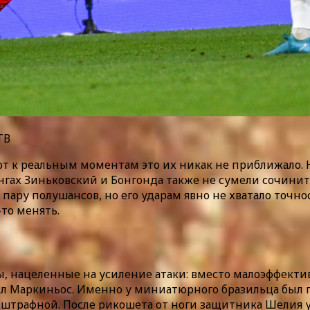
ТВ
вот к реальным моментам это их никак не приближало
ангах Зиньковский и Бонгонда также не сумели сочини
ару полушансов, но его ударам явно не хватало точно
то менять.
ены, нацеленные на усиление атаки: вместо малоэффек
л Маркиньос. Именно у миниатюрного бразильца был п
штрафной. После рикошета от ноги защитника Шелия уже