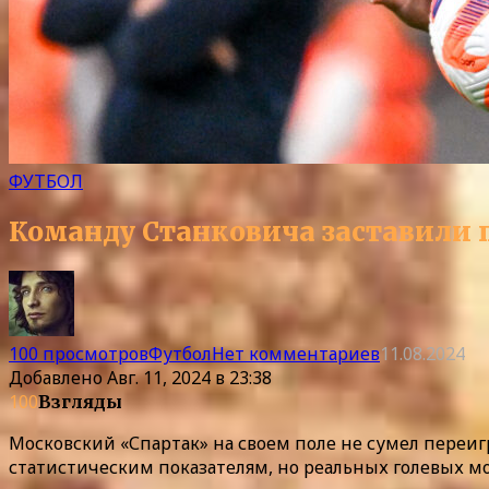
ФУТБОЛ
Команду Станковича заставили п
100 просмотров
Футбол
Нет комментариев
11.08.2024
Добавлено
Авг. 11, 2024 в 23:38
100
Взгляды
Московский «Спартак» на своем поле не сумел переиг
статистическим показателям, но реальных голевых м