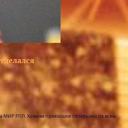
отделался
ра МИР РПЛ. Хозяева превзошли соперника по всем