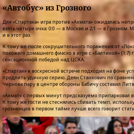
«Автобус» из Грозного
Для «Спартака» игра против «Ахмата» ожидалась непр
взять четыре очка: 0:0 — в Москве и 2:1 — в Грозно
и в этот раз.
К тому же после сокрушительного поражения от «Локо
похожего домашнего фиаско в игре с «Балтикой» (1:7
сенсационной победой над ЦСКА.
«Спартак» к воскресной встрече подходил на фоне усп
продлить удачную серию. Деян Станкович по сравнен
Чернова пару в центре обороны Бабичу составил Литви
«Ахмат» с первых минут предсказуемо припарковал в
К тому же гости не стеснялись сбивать темп, использ
грозненцев в первом тайме лучше всего говорит стати