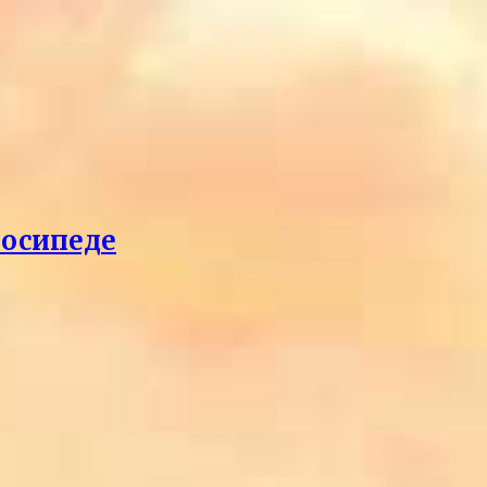
лосипеде