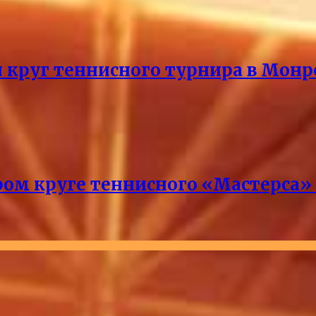
й круг теннисного турнира в Монр
ром круге теннисного «Мастерса»