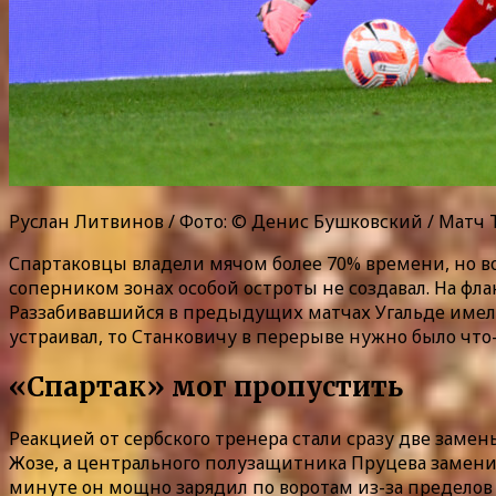
Руслан Литвинов / Фото: © Денис Бушковский / Матч 
Спартаковцы владели мячом более 70% времени, но 
соперником зонах особой остроты не создавал. На фл
Раззабивавшийся в предыдущих матчах Угальде имел п
устраивал, то Станковичу в перерыве нужно было что-
«Спартак» мог пропустить
Реакцией от сербского тренера стали сразу две зам
Жозе, а центрального полузащитника Пруцева замени
минуте он мощно зарядил по воротам из-за пределов 