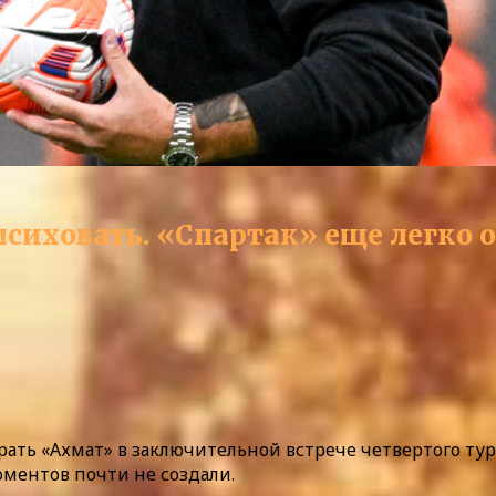
сиховать. «Спартак» еще легко 
рать «Ахмат» в заключительной встрече четвертого ту
оментов почти не создали.