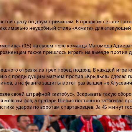
остой сразу по двум причинам. В прошлом сезоне гроз
м. Максимально неудобный стиль «Ахмата» для атакующ
мотива» (0:5) на своем поле команда Магомеда Адиева
) грозненцам также пришлось играть на выезде против 
ешного отрезка из трех побед подряд. В каждой игре к
ию с предыдущим матчем против «Крыльев» сделал пар
нов, а на фланге защиты в этот раз вышел не Хлусевич
озле своей штрафной «автобус». Вскрывать такую обор
уя мелкий фол, а вратарь Шелия постоянно затягивал вр
стика ударов по воротам спартаковцев. За 45 минут го