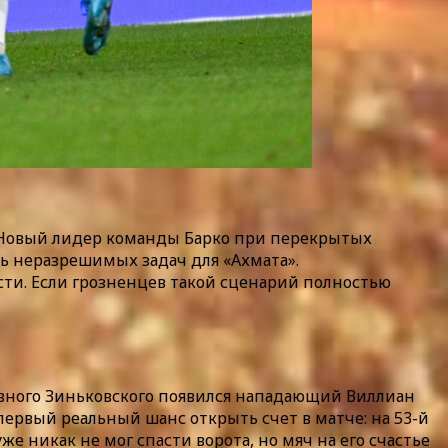
. Новый лидер команды Барко при перекрытых
ть неразрешимых задач для «Ахмата».
сти. Если грозненцев такой сценарий полностью
тивного Зиньковского появился нападающий Виллиан
ервый реальный шанс открыть счет в матче: на 53-й
 никак не мог спасти ворота, но мяч на его счастье