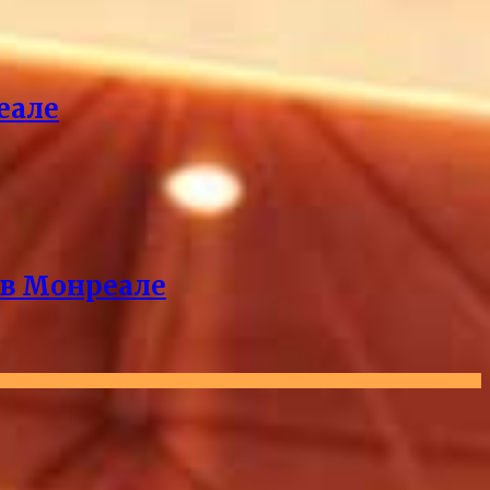
еале
 в Монреале