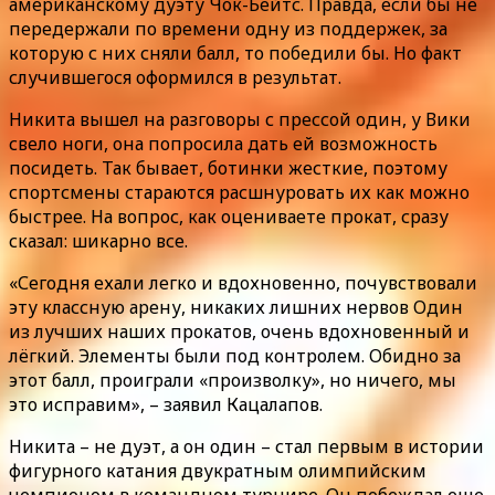
американскому дуэту Чок-Бейтс. Правда, если бы не
передержали по времени одну из поддержек, за
которую с них сняли балл, то победили бы. Но факт
случившегося оформился в результат.
Никита вышел на разговоры с прессой один, у Вики
свело ноги, она попросила дать ей возможность
посидеть. Так бывает, ботинки жесткие, поэтому
спортсмены стараются расшнуровать их как можно
быстрее. На вопрос, как оцениваете прокат, сразу
сказал: шикарно все.
«Сегодня ехали легко и вдохновенно, почувствовали
эту классную арену, никаких лишних нервов Один
из лучших наших прокатов, очень вдохновенный и
лёгкий. Элементы были под контролем. Обидно за
этот балл, проиграли «произволку», но ничего, мы
это исправим», – заявил Кацалапов.
Никита – не дуэт, а он один – стал первым в истории
фигурного катания двукратным олимпийским
чемпионом в командном турнире. Он побеждал еще