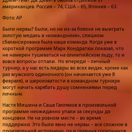
американцев. Россия – 74, США – 65, Япония – 63.
Фото: AP
Были нервы? Были, но не из-за боязни не выиграть
золотую медаль в «команднике», слишком
сбалансирована была наша команда. Когда уже в
короткой программе Марк Кондратюк показал, что
не намерен тушеваться на олимпийском льду, то и
вовсе вопросы отпали. Но впереди – личный
турнир, а у нас есть лидеры во всех видах, кроме как
раз мужского одиночного (он начинается уже 8
февраля), и шероховатости в командном турнире
могут начать карябать душу сомнениями перед
личным.
Настя Мишина и Саша Галлямов в произвольной
программе неожиданно упали за секунды до
концовки. Не на ровном месте – во время
поддержки. Это были явно не нервы – все сложное в
произвольной исполнено, да и главных соперников