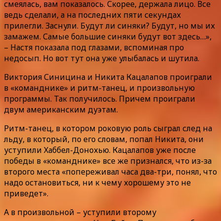
смеялась, вам показалось. Скорее, держала лицо. Все
ведь сделали, а на последних пяти секундах
прилегли. Заснули. Будут ли синяки? Будут, но мы их
замажем. Самые большие синяки будут вот здесь…»,
– Настя показала под глазами, вспоминая про
недосып. Но вот тут она уже улыбалась и шутила.
Виктория Синицина и Никита Кацалапов проиграли
в «команднике» и ритм-танец, и произвольную
программы. Так получилось. Причем проиграли
двум американским дуэтам.
Ритм-танец, в котором роковую роль сыграл след на
льду, в который, по его словам, попал Никита, они
уступили Хаббел-Донохью. Кацалапов уже после
победы в «команднике» все же признался, что из-за
второго места «попереживал часа два-три, понял, что
надо остановиться, ни к чему хорошему это не
приведет».
А в произвольной – уступили второму