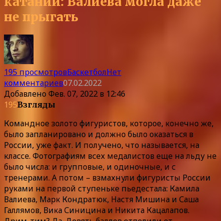
катании: Валиева могла даже
не прыгать
195 просмотров
Баскетбол
Нет
комментариев
07.02.2022
Добавлено
Фев. 07, 2022 в 12:46
195
Взгляды
Командное золото фигуристов, которое, конечно же,
было запланировано и должно было оказаться в
России, уже факт. И получено, что называется, на
классе. Фотографиям всех медалистов еще на льду не
было числа: и групповые, и одиночные, и с
тренерами. А потом – взмахнули фигуристы России
руками на первой ступеньке пьедестала: Камила
Валиева, Марк Кондратюк, Настя Мишина и Саша
Галлямов, Вика Синицина и Никита Кацалапов.
Дрим-тим? Да. Девять баллов отделили от