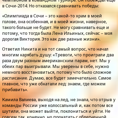
в Сочи-2014. Но отказался сравнивать победы:
«Олимпиада в Сочи – это какой-то храм в моей
голове, она особенная, и в моей жизни, наверное,
такого больше не будет. Не могу сравнивать еще и
потому, что тогда была Лена Ильиных, сейчас – моя
дорогая Виктория. Это как две разные жизни».
Ответил Никита и на тот самый вопрос, что начал
многим карябать душу: «Тревоги, что проиграли два
раза двум разным американским парам, нет. Мы у
обеих пар выигрывали. Мы уверены в себе, нужно
немного восстановиться, потому что было сложное
расписание. Думаю, все будет замечательно. Самое
главное, что уже обкатали лед: знаем, где можем
прибавить».
Камила Валиева, выходя на лед, не знала, что отрыв у
команды России уже колоссальный и, как потом все
шутили, она может выйти, поклониться и уйти. Не
совсем так, конечно, но прокатать с облегченной