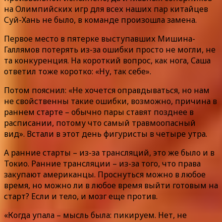
на Олимпийских игр для всех наших пар китайцев
Суй-Хань не было, в команде произошла замена.
Первое место в пятерке выступавших Мишина-
Галлямов потерять из-за ошибки просто не могли, не
та конкуренция. На короткий вопрос, как нога, Саша
ответил тоже коротко: «Ну, так себе».
Потом пояснил: «Не хочется оправдываться, но нам
не свойственны такие ошибки, возможно, причина в
раннем старте – обычно пары ставят позднее в
расписании, потому что самый травмоопасный
вид». Встали в этот день фигуристы в четыре утра.
А ранние старты – из-за трансляций, это же было и в
Токио. Ранние трансляции – из-за того, что права
закупают американцы. Проснуться можно в любое
время, но можно ли в любое время выйти готовым на
старт? Если и тело, и мозг еще против.
«Когда упала – мысль была: пикируем. Нет, не