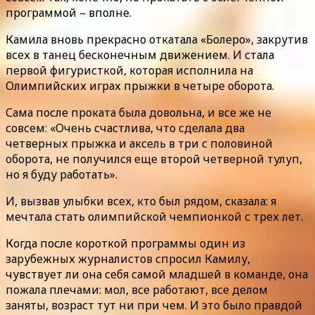
программой – вполне.
Камила вновь прекрасно откатала «Болеро», закрутив
всех в танец бесконечным движением. И стала
первой фигуристкой, которая исполнила на
Олимпийских играх прыжки в четыре оборота.
Сама после проката была довольна, и все же не
совсем: «Очень счастлива, что сделала два
четверных прыжка и аксель в три с половиной
оборота, не получился еще второй четверной тулуп,
но я буду работать».
И, вызвав улыбки всех, кто был рядом, сказала: я
мечтала стать олимпийской чемпионкой с трех лет.
Когда после короткой программы один из
зарубежных журналистов спросил Камилу,
чувствует ли она себя самой младшей в команде, она
пожала плечами: мол, все работают, все делом
заняты, возраст тут ни при чем. И это было правдой