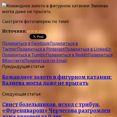
Смотрите фотогалерею по теме
Источник:
www.mk.ru
Поделиться в Facebook
Поделиться в
Twitter
Поделиться в Pinterest
Поделиться в LinkedIn
Поделиться в Tumblr
Поделиться в Reddit
Поделиться
ВКонтакте
Поделиться по Email
Предыдущая статья
Командное золото в фигурном катании:
Валиева могла даже не прыгать
Следующая статья
Свист болельщиков, исход с трибун.
«Ференцварош» Черчесова разгромлен
дома впервые за 9 лет