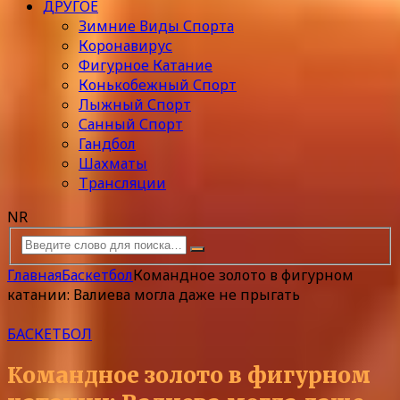
ДРУГОЕ
Зимние Виды Спорта
Коронавирус
Фигурное Катание
Конькобежный Спорт
Лыжный Спорт
Санный Спорт
Гандбол
Шахматы
Трансляции
NR
Главная
Баскетбол
Командное золото в фигурном
катании: Валиева могла даже не прыгать
БАСКЕТБОЛ
Командное золото в фигурном