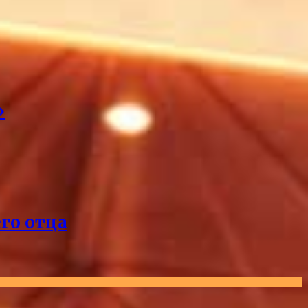
»
его отца