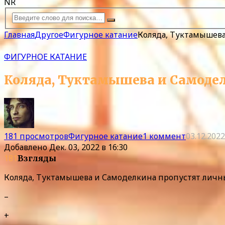
NR
Главная
Другое
Фигурное катание
Коляда, Туктамышев
ФИГУРНОЕ КАТАНИЕ
Коляда, Туктамышева и Самоде
181 просмотров
Фигурное катание
1 коммент
03.12.2022
Добавлено
Дек. 03, 2022 в 16:30
181
Взгляды
Коляда, Туктамышева и Самоделкина пропустят лич
–
+