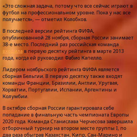
«Это сложная задача, потому что все сейчас играют в
футбол на профессиональном уровне. Пока у нас все
получается», — отметил Колобков.
В последней версии рейтинга ФИФА,
опубликованной 28 ноября, сборная России занимает
38-е место. Последний раз российская команда
входила
в первую десятку рейтинга в марте 2013
года, когда ей руководил Фабио Капелло.
Лидером ноябрьского рейтинга ФИФА является
сборная Бельгии. В первую десятку также входят
команды Франции, Бразилии, Англии, Уругвая,
Хорватии, Португалии, Испании, Аргентины и
Колумбии.
В октябре сборная России гарантировала себе
попадание в финальную часть чемпионата Европы
2020 года. Команда Станислава Черчесова завершила
отборочный турнир на втором месте группы I, по
два раза обыграв Казахстан, Кипр, Сан-Марино и