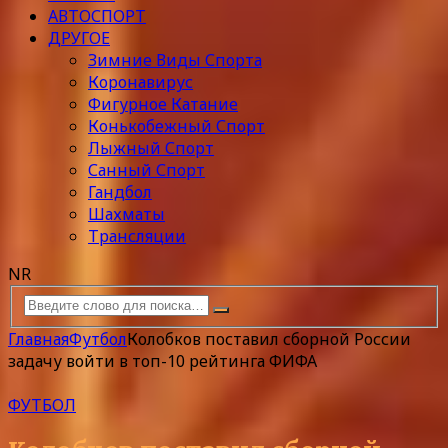
АВТОСПОРТ
ДРУГОЕ
Зимние Виды Спорта
Коронавирус
Фигурное Катание
Конькобежный Спорт
Лыжный Спорт
Санный Спорт
Гандбол
Шахматы
Трансляции
NR
Главная
Футбол
Колобков поставил сборной России
задачу войти в топ-10 рейтинга ФИФА
ФУТБОЛ