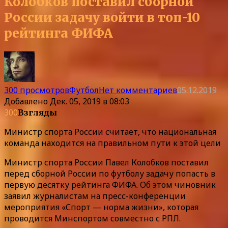
Колобков поставил сборной
России задачу войти в топ-10
рейтинга ФИФА
300 просмотров
Футбол
Нет комментариев
05.12.2019
Добавлено
Дек. 05, 2019 в 08:03
300
Взгляды
Министр спорта России считает, что национальная
команда находится на правильном пути к этой цели
Министр спорта России Павел Колобков поставил
перед сборной России по футболу задачу попасть в
первую десятку рейтинга ФИФА. Об этом чиновник
заявил журналистам на пресс-конференции
мероприятия «Спорт — норма жизни», которая
проводится Минспортом совместно с РПЛ.