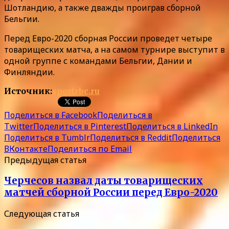
Шотландию, а также дважды проиграв сборной
Бельгии.
Перед Евро-2020 сборная России проведет четыре
товарищеских матча, а на самом турнире выступит в
одной группе с командами Бельгии, Дании и
Финляндии.
Источник:
sportrbc.ru
Поделиться в Facebook
Поделиться в
Twitter
Поделиться в Pinterest
Поделиться в LinkedIn
Поделиться в Tumblr
Поделиться в Reddit
Поделиться
ВКонтакте
Поделиться по Email
Предыдущая статья
Черчесов назвал даты товарищеских
матчей сборной России перед Евро-2020
Следующая статья