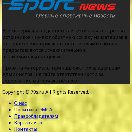
Все материалы на данном сайте взяты из открытых
источников - имеют обратную ссылку на материал в
интернете или присланы посетителями сайта и
предоставляются исключительно в
ознакомительных целях.
Права на материалы принадлежат их владельцам.
Администрация сайта ответственности за
содержание материала не несет.
Copyright © 79s.ru All Rights Reserved.
О нас
Политика DMCA
Правообладателям
Карта сайта
Контакты