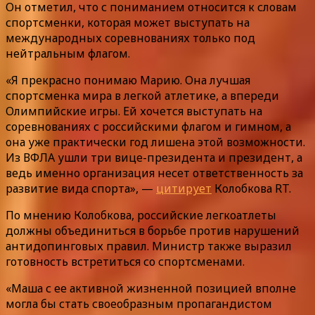
Он отметил, что с пониманием относится к словам
спортсменки, которая может выступать на
международных соревнованиях только под
нейтральным флагом.
«Я прекрасно понимаю Марию. Она лучшая
спортсменка мира в легкой атлетике, а впереди
Олимпийские игры. Ей хочется выступать на
соревнованиях с российскими флагом и гимном, а
она уже практически год лишена этой возможности.
Из ВФЛА ушли три вице-президента и президент, а
ведь именно организация несет ответственность за
развитие вида спорта», —
цитирует
Колобкова RT.
По мнению Колобкова, российские легкоатлеты
должны объединиться в борьбе против нарушений
антидопинговых правил. Министр также выразил
готовность встретиться со спортсменами.
«Маша с ее активной жизненной позицией вполне
могла бы стать своеобразным пропагандистом