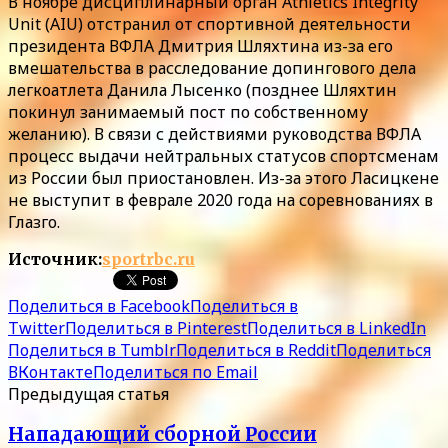
В ноябре дисциплинарный орган Athletics Integrity
Unit (AIU) отстранил от спортивной деятельности
президента ВФЛА Дмитрия Шляхтина из-за его
вмешательства в расследование допингового дела
легкоатлета Данила Лысенко (позднее Шляхтин
покинул занимаемый пост по собственному
желанию). В связи с действиями руководства ВФЛА
процесс выдачи нейтральных статусов спортсменам
из России был приостановлен. Из-за этого Ласицкене
не выступит в феврале 2020 года на соревнованиях в
Глазго.
Источник:
sportrbc.ru
Поделиться в Facebook
Поделиться в
Twitter
Поделиться в Pinterest
Поделиться в LinkedIn
Поделиться в Tumblr
Поделиться в Reddit
Поделиться
ВКонтакте
Поделиться по Email
Предыдущая статья
Нападающий сборной России