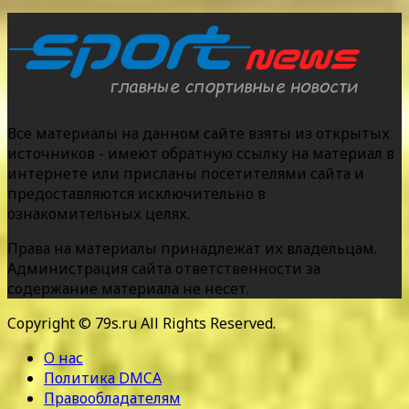
Все материалы на данном сайте взяты из открытых
источников - имеют обратную ссылку на материал в
интернете или присланы посетителями сайта и
предоставляются исключительно в
ознакомительных целях.
Права на материалы принадлежат их владельцам.
Администрация сайта ответственности за
содержание материала не несет.
Copyright © 79s.ru All Rights Reserved.
О нас
Политика DMCA
Правообладателям