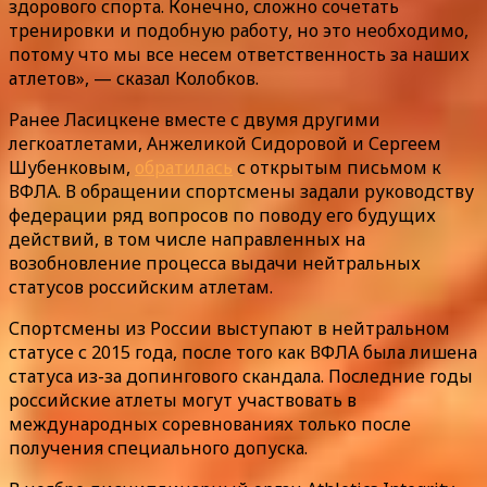
здорового спорта. Конечно, сложно сочетать
тренировки и подобную работу, но это необходимо,
потому что мы все несем ответственность за наших
атлетов», — сказал Колобков.
Ранее Ласицкене вместе с двумя другими
легкоатлетами, Анжеликой Сидоровой и Сергеем
Шубенковым,
обратилась
с открытым письмом к
ВФЛА. В обращении спортсмены задали руководству
федерации ряд вопросов по поводу его будущих
действий, в том числе направленных на
возобновление процесса выдачи нейтральных
статусов российским атлетам.
Спортсмены из России выступают в нейтральном
статусе с 2015 года, после того как ВФЛА была лишена
статуса из-за допингового скандала. Последние годы
российские атлеты могут участвовать в
международных соревнованиях только после
получения специального допуска.