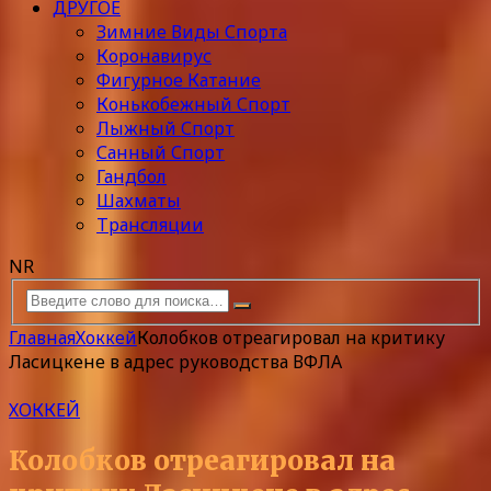
ДРУГОЕ
Зимние Виды Спорта
Коронавирус
Фигурное Катание
Конькобежный Спорт
Лыжный Спорт
Санный Спорт
Гандбол
Шахматы
Трансляции
NR
Главная
Хоккей
Колобков отреагировал на критику
Ласицкене в адрес руководства ВФЛА
ХОККЕЙ
Колобков отреагировал на