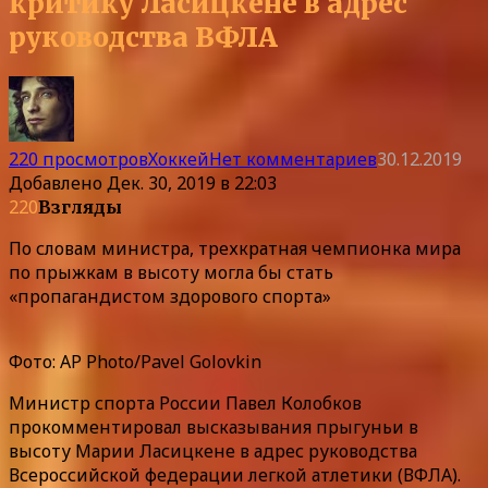
критику Ласицкене в адрес
руководства ВФЛА
220 просмотров
Хоккей
Нет комментариев
30.12.2019
Добавлено
Дек. 30, 2019 в 22:03
220
Взгляды
По словам министра, трехкратная чемпионка мира
по прыжкам в высоту могла бы стать
«пропагандистом здорового спорта»
Фото: AP Photo/Pavel Golovkin
Министр спорта России Павел Колобков
прокомментировал высказывания прыгуньи в
высоту Марии Ласицкене в адрес руководства
Всероссийской федерации легкой атлетики (ВФЛА).