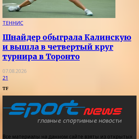
ТЕННИС
Шнайдер обыграла Калинскую
и вышла в четвертый круг
турнира в Торонто
07.08.2026
21
TF
Все материалы на данном сайте взяты из открытых