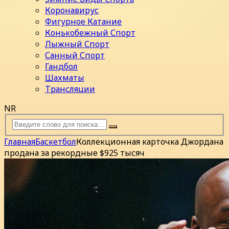
Коронавирус
Фигурное Катание
Конькобежный Спорт
Лыжный Спорт
Санный Спорт
Гандбол
Шахматы
Трансляции
NR
Главная
Баскетбол
Коллекционная карточка Джордана
продана за рекордные $925 тысяч