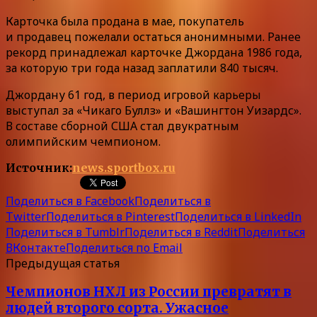
Карточка была продана в мае, покупатель
и продавец пожелали остаться анонимными. Ранее
рекорд принадлежал карточке Джордана 1986 года,
за которую три года назад заплатили 840 тысяч.
Джордану 61 год, в период игровой карьеры
выступал за «Чикаго Буллз» и «Вашингтон Уизардс».
В составе сборной США стал двукратным
олимпийским чемпионом.
Источник:
news.sportbox.ru
Поделиться в Facebook
Поделиться в
Twitter
Поделиться в Pinterest
Поделиться в LinkedIn
Поделиться в Tumblr
Поделиться в Reddit
Поделиться
ВКонтакте
Поделиться по Email
Предыдущая статья
Чемпионов НХЛ из России превратят в
людей второго сорта. Ужасное