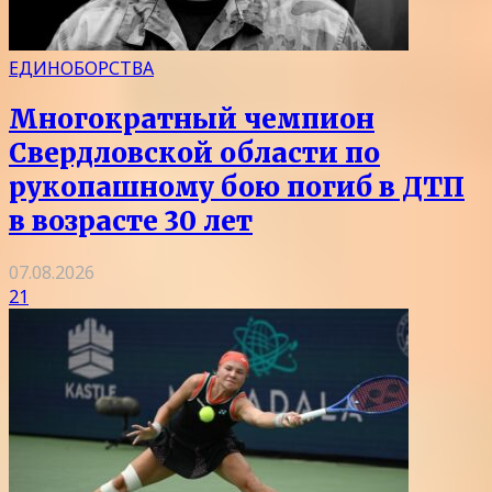
ЕДИНОБОРСТВА
Многократный чемпион
Свердловской области по
рукопашному бою погиб в ДТП
в возрасте 30 лет
07.08.2026
21