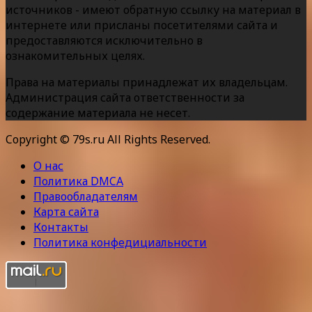
источников - имеют обратную ссылку на материал в
интернете или присланы посетителями сайта и
предоставляются исключительно в
ознакомительных целях.
Права на материалы принадлежат их владельцам.
Администрация сайта ответственности за
содержание материала не несет.
Copyright © 79s.ru All Rights Reserved.
О нас
Политика DMCA
Правообладателям
Карта сайта
Контакты
Политика конфедициальности