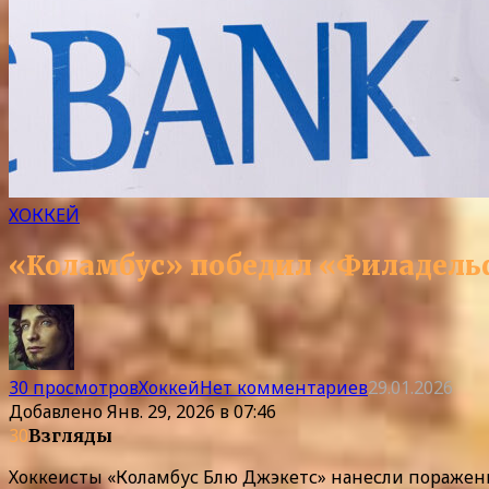
ХОККЕЙ
«Коламбус» победил «Филадельф
30 просмотров
Хоккей
Нет комментариев
29.01.2026
Добавлено
Янв. 29, 2026 в 07:46
30
Взгляды
Хоккеисты «Коламбус Блю Джэкетс» нанесли поражен