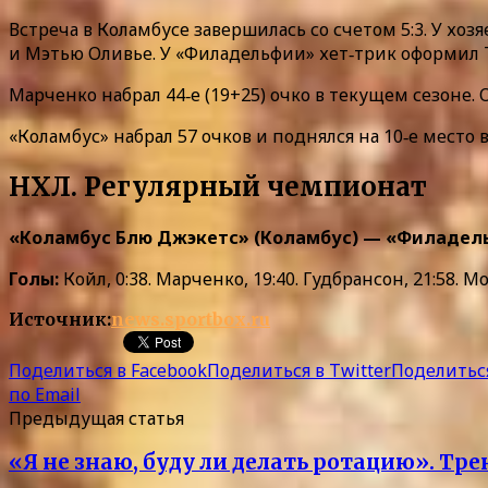
Встреча в Коламбусе завершилась со счетом 5:3. У х
и Мэтью Оливье. У «Филадельфии» хет‑трик оформил 
Марченко набрал 44‑е (19+25) очко в текущем сезоне.
«Коламбус» набрал 57 очков и поднялся на 10‑е место
НХЛ. Регулярный чемпионат
«Коламбус Блю Джэкетс» (Коламбус) — «Филадельфия
Голы:
Койл, 0:38. Марченко, 19:40. Гудбрансон, 21:58. Мон
Источник:
news.sportbox.ru
Поделиться в Facebook
Поделиться в Twitter
Поделиться
по Email
Предыдущая статья
«Я не знаю, буду ли делать ротацию». Т