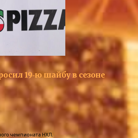
осил 19‑ю шайбу в сезоне
ого чемпионата НХЛ.