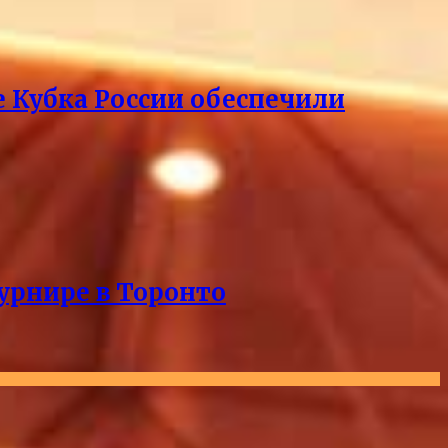
е Кубка России обеспечили
урнире в Торонто