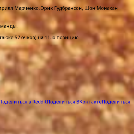
Кирилл Марченко, Эрик Гудбрансон, Шон Монахан
оманды.
акже 57 очков) на 11‑ю позицию.
Поделиться в Reddit
Поделиться ВКонтакте
Поделиться