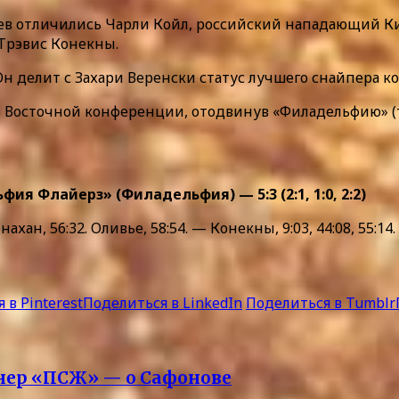
озяев отличились Чарли Койл, российский нападающий 
Трэвис Конекны.
 Он делит с Захари Веренски статус лучшего снайпера к
 в Восточной конференции, отодвинув «Филадельфию» (т
 Флайерз» (Филадельфия) — 5:3 (2:1, 1:0, 2:2)
ахан, 56:32. Оливье, 58:54. — Конекны, 9:03, 44:08, 55:14.
 в Pinterest
Поделиться в LinkedIn
Поделиться в Tumblr
ренер «ПСЖ» — о Сафонове