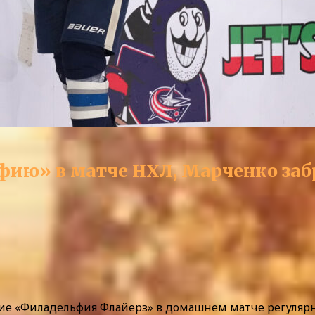
ию» в матче НХЛ, Марченко забр
ие «Филадельфия Флайерз» в домашнем матче регулярн