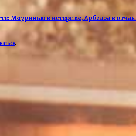
уте: Моуринью в истерике, Арбелоа в отча
ваться
.