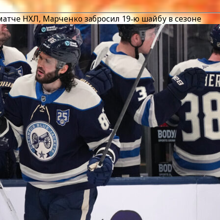
атче НХЛ, Марченко забросил 19‑ю шайбу в сезоне