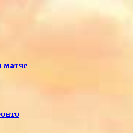
м матче
ронто