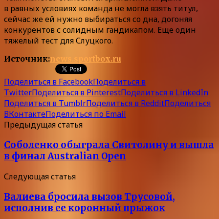
в равных условиях команда не могла взять титул,
сейчас же ей нужно выбираться со дна, догоняя
конкурентов с солидным гандикапом. Еще один
тяжелый тест для Слуцкого.
Источник:
news.sportbox.ru
Поделиться в Facebook
Поделиться в
Twitter
Поделиться в Pinterest
Поделиться в LinkedIn
Поделиться в Tumblr
Поделиться в Reddit
Поделиться
ВКонтакте
Поделиться по Email
Предыдущая статья
Соболенко обыграла Свитолину и вышла
в финал Australian Open
Следующая статья
Валиева бросила вызов Трусовой,
исполнив ее коронный прыжок