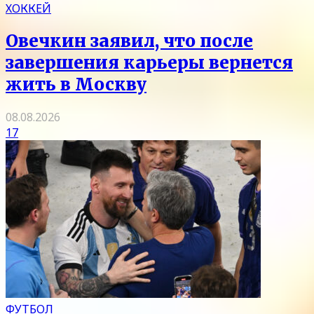
ХОККЕЙ
Овечкин заявил, что после
завершения карьеры вернется
жить в Москву
08.08.2026
17
ФУТБОЛ