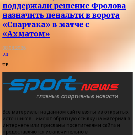
поддержали решение Фролова
назначить пенальти в ворота
«Спартака» в матче с
«Ахматом»
08.08.2026
24
TF
Все материалы на данном сайте взяты из открытых
источников - имеют обратную ссылку на материал в
интернете или присланы посетителями сайта и
предоставляются исключительно в