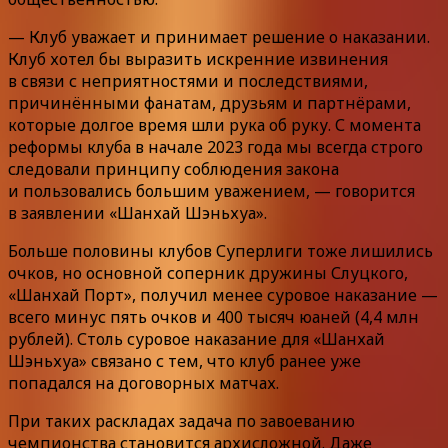
— Клуб уважает и принимает решение о наказании.
Клуб хотел бы выразить искренние извинения
в связи с неприятностями и последствиями,
причинёнными фанатам, друзьям и партнёрами,
которые долгое время шли рука об руку. С момента
реформы клуба в начале 2023 года мы всегда строго
следовали принципу соблюдения закона
и пользовались большим уважением, — говорится
в заявлении «Шанхай Шэньхуа».
Больше половины клубов Суперлиги тоже лишились
очков, но основной соперник дружины Слуцкого,
«Шанхай Порт», получил менее суровое наказание —
всего минус пять очков и 400 тысяч юаней (4,4 млн
рублей). Столь суровое наказание для «Шанхай
Шэньхуа» связано с тем, что клуб ранее уже
попадался на договорных матчах.
При таких раскладах задача по завоеванию
чемпионства становится архисложной. Даже