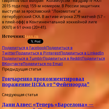
Гавриков был выбран "Коламбусом" на драфте НХЛ
2015 года под 159-м номером. В России защитник
выступал за ярославский "Локомотив" и
петербургский СКА. В активе игрока 279 матчей (57 –
в плей-офф) в Континентальной хоккейной лиге
(КХЛ) и 61 очко (20+41).
Источник:
tass.ru
Поделиться в Facebook
Поделиться в
Twitter
Поделиться в Pinterest
Поделиться в LinkedIn
Поделиться в Tumblr
Поделиться в Reddit
Поделиться
ВКонтакте
Поделиться по Email
Предыдущая статья
Гончаренко прокомментировал
поражение ЦСКА от “Фейеноорда”
Следующая статья
Дани Алвес: «Теперь «Барселона» —