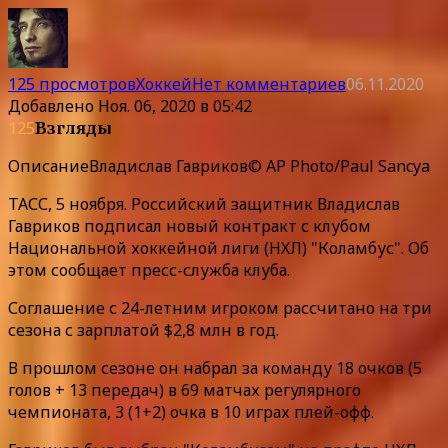
125 просмотров
Хоккей
Нет комментариев
06.11.2020
Добавлено
Ноя. 06, 2020 в 05:42
125
Взгляды
Описание
Владислав Гавриков© AP Photo/Paul Sancya
ТАСС, 5 ноября. Российский защитник Владислав
Гавриков подписал новый контракт с клубом
Национальной хоккейной лиги (НХЛ) "Коламбус". Об
этом сообщает пресс-служба клуба.
Соглашение с 24-летним игроком рассчитано на три
сезона с зарплатой $2,8 млн в год.
В прошлом сезоне он набрал за команду 18 очков (5
голов + 13 передач) в 69 матчах регулярного
чемпионата, 3 (1+2) очка в 10 играх плей-офф.