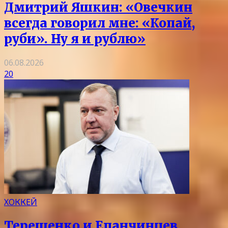
Дмитрий Яшкин: «Овечкин
всегда говорил мне: «Копай,
руби». Ну я и рублю»
06.08.2026
20
ХОККЕЙ
Терещенко и Епанчинцев