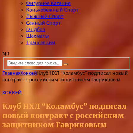
Фигурное Катание
Конькобежный Спорт
Лыжный Спорт
Санный Спорт
Гандбол
Шахматы
Трансляции
NR
Главная
Хоккей
Клуб НХЛ “Коламбус” подписал новый
контракт с российским защитником Гавриковым
ХОККЕЙ
Клуб НХЛ “Коламбус” подписал
новый контракт с российским
защитником Гавриковым