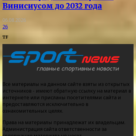
Винисиусом до 2032 года
06.08.2026
26
TF
Все материалы на данном сайте взяты из открытых
источников - имеют обратную ссылку на материал в
интернете или присланы посетителями сайта и
предоставляются исключительно в
ознакомительных целях.
Права на материалы принадлежат их владельцам.
Администрация сайта ответственности за
содержание материала не несет.