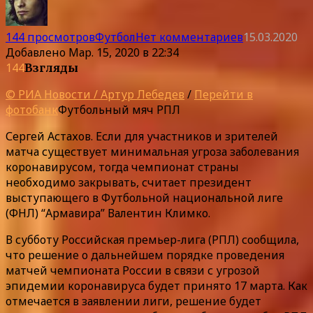
144 просмотров
Футбол
Нет комментариев
15.03.2020
Добавлено
Мар. 15, 2020 в 22:34
144
Взгляды
© РИА Новости / Артур Лебедев
/
Перейти в
фотобанк
Футбольный мяч РПЛ
Сергей Астахов. Если для участников и зрителей
матча существует минимальная угроза заболевания
коронавирусом, тогда чемпионат страны
необходимо закрывать, считает президент
выступающего в Футбольной национальной лиге
(ФНЛ) “Армавира” Валентин Климко.
В субботу Российская премьер-лига (РПЛ) сообщила,
что решение о дальнейшем порядке проведения
матчей чемпионата России в связи с угрозой
эпидемии коронавируса будет принято 17 марта. Как
отмечается в заявлении лиги, решение будет