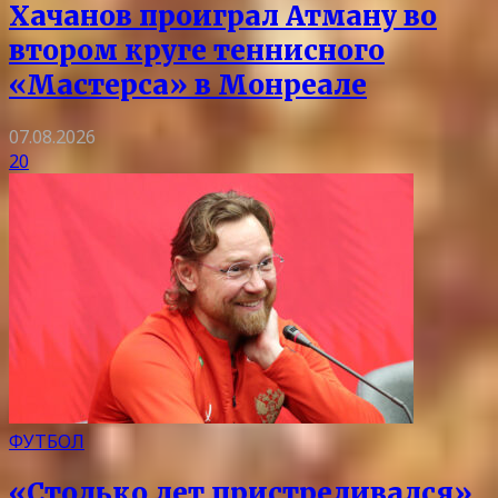
Хачанов проиграл Атману во
втором круге теннисного
«Мастерса» в Монреале
07.08.2026
20
ФУТБОЛ
«Столько лет пристреливался».