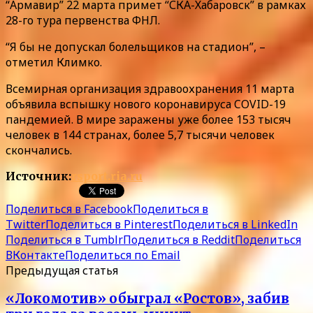
“Армавир” 22 марта примет “СКА-Хабаровск” в рамках
28-го тура первенства ФНЛ.
“Я бы не допускал болельщиков на стадион”, –
отметил Климко.
Всемирная организация здравоохранения 11 марта
объявила вспышку нового коронавируса COVID-19
пандемией. В мире заражены уже более 153 тысяч
человек в 144 странах, более 5,7 тысячи человек
скончались.
Источник:
rsport.ria.ru
Поделиться в Facebook
Поделиться в
Twitter
Поделиться в Pinterest
Поделиться в LinkedIn
Поделиться в Tumblr
Поделиться в Reddit
Поделиться
ВКонтакте
Поделиться по Email
Предыдущая статья
«Локомотив» обыграл «Ростов», забив