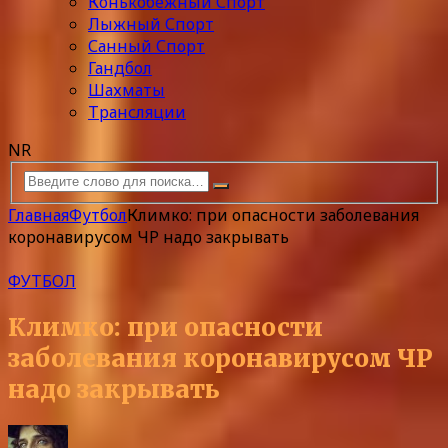
Конькобежный Спорт
Лыжный Спорт
Санный Спорт
Гандбол
Шахматы
Трансляции
NR
Главная
Футбол
Климко: при опасности заболевания
коронавирусом ЧР надо закрывать
ФУТБОЛ
Климко: при опасности
заболевания коронавирусом ЧР
надо закрывать