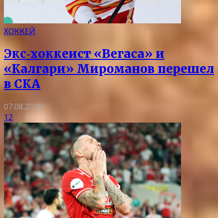
ХОККЕЙ
Экс‑хоккеист «Вегаса» и
«Калгари» Мироманов перешел
в СКА
07.08.2026
12