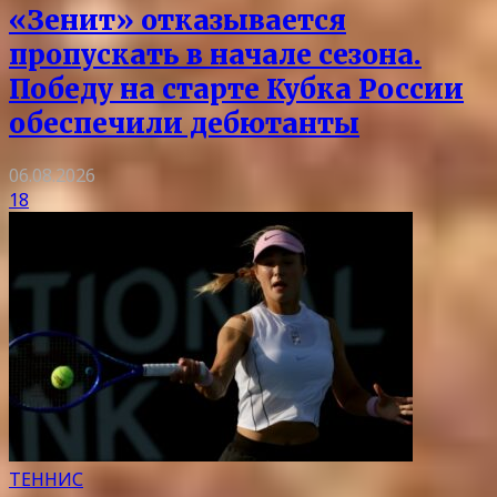
«Зенит» отказывается
пропускать в начале сезона.
Победу на старте Кубка России
обеспечили дебютанты
06.08.2026
18
ТЕННИС