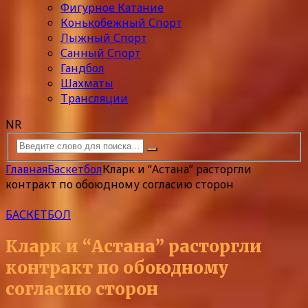
Фигурное Катание
Конькобежный Спорт
Лыжный Спорт
Санный Спорт
Гандбол
Шахматы
Трансляции
NR
Главная
Баскетбол
Кларк и “Астана” расторгли
контракт по обоюдному согласию сторон
БАСКЕТБОЛ
Кларк и “Астана” расторгли
контракт по обоюдному
согласию сторон