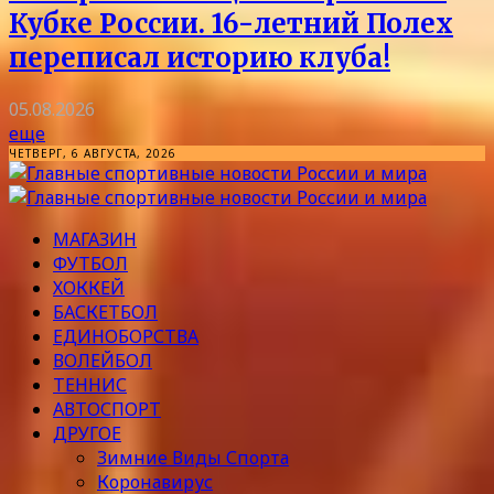
Кубке России. 16-летний Полех
переписал историю клуба!
05.08.2026
еще
ЧЕТВЕРГ, 6 АВГУСТА, 2026
МАГАЗИН
ФУТБОЛ
ХОККЕЙ
БАСКЕТБОЛ
ЕДИНОБОРСТВА
ВОЛЕЙБОЛ
ТЕННИС
АВТОСПОРТ
ДРУГОЕ
Зимние Виды Спорта
Коронавирус