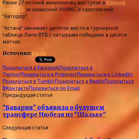
Ранее 27-летний американец выступал в
Единой
лиге ВТБ
за казанский УНИКС и саратовский
“Автодор”.
“Астана” занимает десятое место в турнирной
таблице Лиги ВТБ с четырьмя победами в десяти
матчах.
Источник:
ria.ru
Поделиться в Facebook
Поделиться в
Twitter
Поделиться в Pinterest
Поделиться в LinkedIn
Поделиться в Tumblr
Поделиться в Reddit
Поделиться
ВКонтакте
Поделиться по Email
Предыдущая статья
“Бавария” объявила о будущем
трансфере Нюбеля из “Шальке”
Следующая статья