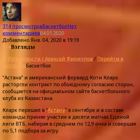
314 просмотров
Баскетбол
Нет
комментариев
04.01.2020
Добавлено
Янв. 04, 2020 в 19:19
314
Взгляды
© РИА Новости / Алексей Филиппов
/
Перейти в
фотобанк
Баскетбол
“Астана” и американский форвард Коти Кларк
расторгли контракт по обоюдному согласию сторон,
сообщается на официальном сайте баскетбольного
клуба из Казахстана.
Кларк перешел в “
Астану
” в сентябре и в составе
команды принял участие в десяти матчах Единой
лиги ВТБ, набирая в среднем по 12,9 очка и совершая
по 5,1 подбора за игру.