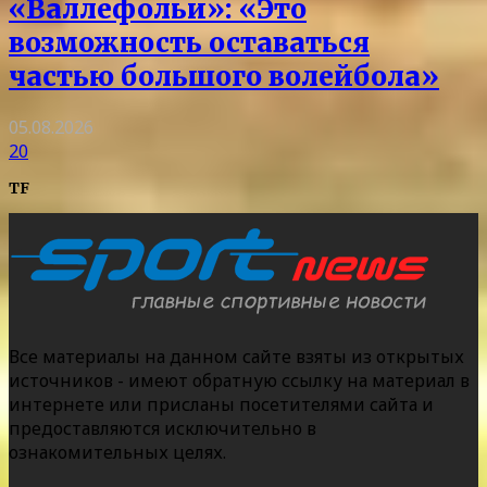
«Валлефольи»: «Это
возможность оставаться
частью большого волейбола»
05.08.2026
20
TF
Все материалы на данном сайте взяты из открытых
источников - имеют обратную ссылку на материал в
интернете или присланы посетителями сайта и
предоставляются исключительно в
ознакомительных целях.