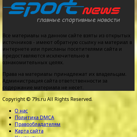
Все материалы на данном сайте взяты из открытых
источников - имеют обратную ссылку на материал в
интернете или присланы посетителями сайта и
предоставляются исключительно в
ознакомительных целях.
Права на материалы принадлежат их владельцам.
Администрация сайта ответственности за
содержание материала не несет.
Copyright © 79s.ru All Rights Reserved.
О нас
Политика DMCA
Правообладателям
Карта сайта