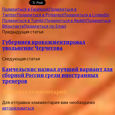
Поделиться в Facebook
Поделиться в
Twitter
Поделиться в Pinterest
Поделиться в LinkedIn
Поделиться в Tumblr
Поделиться в Reddit
Поделиться
ВКонтакте
Поделиться по Email
Предыдущая статья
Губерниев прокомментировал
увольнение Черчесова
Следующая статья
Канчельскис назвал лучший вариант для
сборной России среди иностранных
тренеров
Добавить комментарий
Для отправки комментария вам необходимо
авторизоваться
.