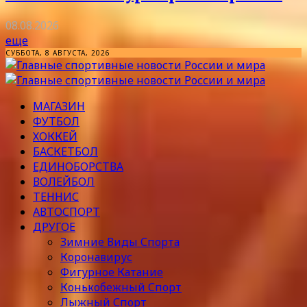
08.08.2026
еще
СУББОТА, 8 АВГУСТА, 2026
МАГАЗИН
ФУТБОЛ
ХОККЕЙ
БАСКЕТБОЛ
ЕДИНОБОРСТВА
ВОЛЕЙБОЛ
ТЕННИС
АВТОСПОРТ
ДРУГОЕ
Зимние Виды Спорта
Коронавирус
Фигурное Катание
Конькобежный Спорт
Лыжный Спорт