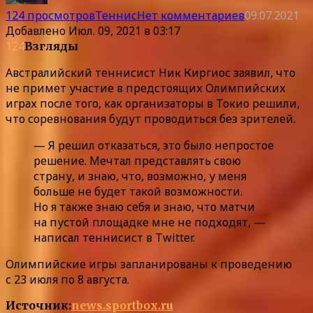
124 просмотров
Теннис
Нет комментариев
09.07.2021
Добавлено
Июл. 09, 2021 в 03:17
124
Взгляды
Австралийский теннисист Ник Киргиос заявил, что
не примет участие в предстоящих Олимпийских
играх после того, как организаторы в Токио решили,
что соревнования будут проводиться без зрителей.
— Я решил отказаться, это было непростое
решение. Мечтал представлять свою
страну, и знаю, что, возможно, у меня
больше не будет такой возможности.
Но я также знаю себя и знаю, что матчи
на пустой площадке мне не подходят, —
написал теннисист в Twitter.
Олимпийские игры запланированы к проведению
с 23 июля по 8 августа.
Источник:
news.sportbox.ru