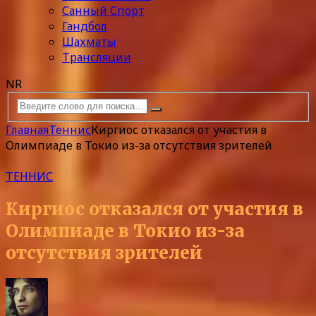
Санный Спорт
Гандбол
Шахматы
Трансляции
NR
Главная
Теннис
Киргиос отказался от участия в
Олимпиаде в Токио из-за отсутствия зрителей
ТЕННИС
Киргиос отказался от участия в
Олимпиаде в Токио из-за
отсутствия зрителей