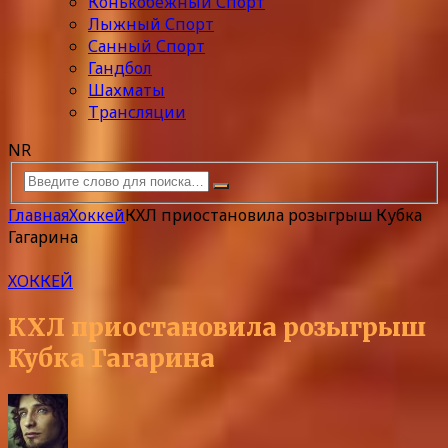
Конькобежный Спорт
Лыжный Спорт
Санный Спорт
Гандбол
Шахматы
Трансляции
NR
Главная
Хоккей
КХЛ приостановила розыгрыш Кубка
Гагарина
ХОККЕЙ
КХЛ приостановила розыгрыш
Кубка Гагарина