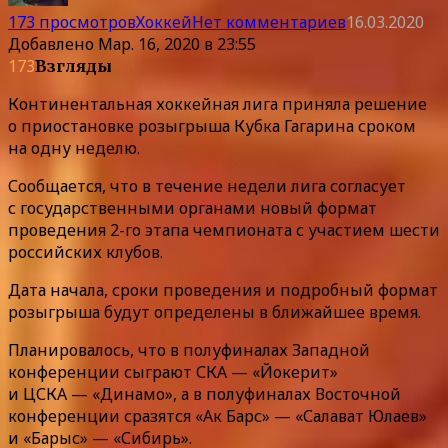
173 просмотров
Хоккей
Нет комментариев
16.03.2020
Добавлено
Мар. 16, 2020 в 23:55
173
Взгляды
Континентальная хоккейная лига приняла решение
о приостановке розыгрыша Кубка Гагарина сроком
на одну неделю.
Сообщается, что в течение недели лига согласует
с государственными органами новый формат
проведения 2-го этапа чемпионата с участием шести
российских клубов.
Дата начала, сроки проведения и подробный формат
розыгрыша будут определены в ближайшее время.
Планировалось, что в полуфиналах Западной
конференции сыграют СКА — «Йокерит»
и ЦСКА — «Динамо», а в полуфиналах Восточной
конференции сразятся «Ак Барс» — «Салават Юлаев»
и «Барыс» — «Сибирь».