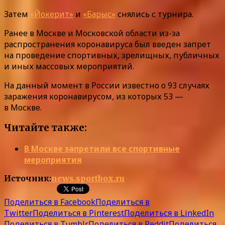
Затем
«Йокерит»
и
«Барыс»
снялись с турнира.
Ранее в Москве и Московской области из-за
распространения коронавируса был введен запрет
на проведение спортивных, зрелищных, публичных
и иных массовых мероприятий.
На данный момент в России известно о 93 случаях
заражения коронавирусом, из которых 53 —
в Москве.
Читайте также:
В Москве запретили все спортивные
мероприятия
Источник:
news.sportbox.ru
Поделиться в Facebook
Поделиться в
Twitter
Поделиться в Pinterest
Поделиться в LinkedIn
Поделиться в Tumblr
Поделиться в Reddit
Поделиться