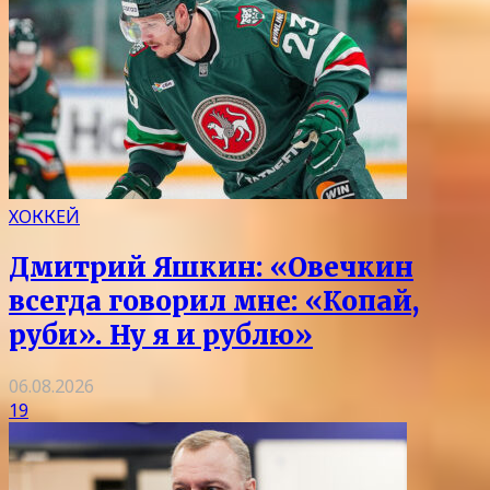
ХОККЕЙ
Дмитрий Яшкин: «Овечкин
всегда говорил мне: «Копай,
руби». Ну я и рублю»
06.08.2026
19