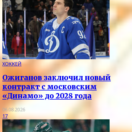
ХОККЕЙ
Ожиганов заключил новый
контракт с московским
«Динамо» до 2028 года
06.08.2026
17