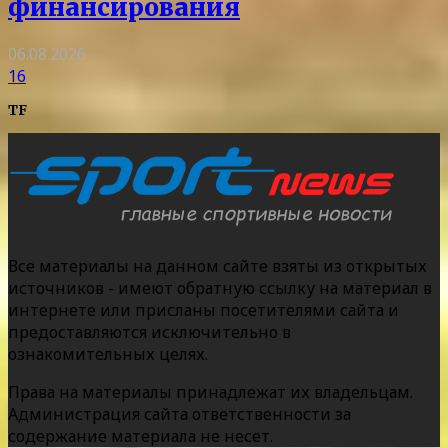
финансирования
06.08.2026
16
TF
Все материалы на данном сайте взяты из открытых
источников - имеют обратную ссылку на материал в
интернете или присланы посетителями сайта и
предоставляются исключительно в
ознакомительных целях.
Права на материалы принадлежат их владельцам.
Администрация сайта ответственности за
содержание материала не несет.