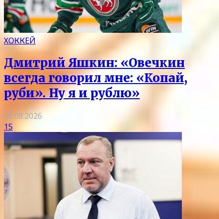
ХОККЕЙ
Дмитрий Яшкин: «Овечкин
всегда говорил мне: «Копай,
руби». Ну я и рублю»
06.08.2026
15