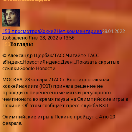
153 просмотров
Хоккей
Нет комментариев
28.01.2022
Добавлено
Янв. 28, 2022 в 13:56
153
Взгляды
© Александр Щербак/ТАССЧитайте ТАСС
в
Яндекс.Новости
Яндекс.Дзен
…
Показать скрытые
ссылки
Google Новости
МОСКВА, 28 января. /ТАСС/. Континентальная
хоккейная лига (КХЛ) приняла решение не
проводить перенесенные матчи регулярного
чемпионата во время паузы на Олимпийские игры в
Пекине. Об этом сообщает пресс-служба КХЛ.
Олимпийские игры в Пекине пройдут с 4 по 20
февраля.