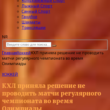
Конькобежный Спорт
Лыжный Спорт
Санный Спорт
Гандбол
Шахматы
Трансляции
NR
Главная
Хоккей
КХЛ приняла решение не проводить
матчи регулярного чемпионата во время
Олимпиады
ХОККЕЙ
КХЛ приняла решение не
проводить матчи регулярного
чемпионата во время
Олимпиады