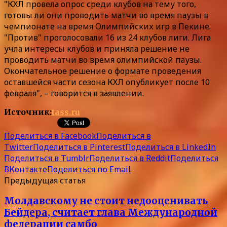
"КХЛ провела опрос среди клубов на тему того,
готовы ли они проводить матчи во время паузы в
чемпионате на время Олимпийских игр в Пекине.
"Против" проголосовали 16 из 24 клубов лиги. Лига
учла интересы клубов и приняла решение не
проводить матчи во время олимпийской паузы.
Окончательное решение о формате проведения
оставшейся части сезона КХЛ опубликует после 10
февраля", – говорится в заявлении.
Источник:
tass.ru
Поделиться в Facebook
Поделиться в
Twitter
Поделиться в Pinterest
Поделиться в LinkedIn
Поделиться в Tumblr
Поделиться в Reddit
Поделиться
ВКонтакте
Поделиться по Email
Предыдущая статья
Молдавскому не стоит недооценивать
Бейдера, считает глава Международной
федерации самбо