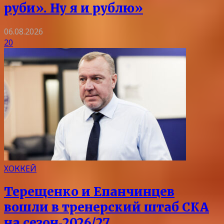
руби». Ну я и рублю»
06.08.2026
20
ХОККЕЙ
Терещенко и Епанчинцев
вошли в тренерский штаб СКА
на сезон‑2026/27