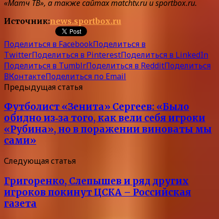
«Матч ТВ», а также сайтах matchtv.ru и sportbox.ru.
Источник:
news.sportbox.ru
Поделиться в Facebook
Поделиться в
Twitter
Поделиться в Pinterest
Поделиться в LinkedIn
Поделиться в Tumblr
Поделиться в Reddit
Поделиться
ВКонтакте
Поделиться по Email
Предыдущая статья
Футболист «Зенита» Сергеев: «Было
обидно из‑за того, как вели себя игроки
«Рубина», но в поражении виноваты мы
сами»
Следующая статья
Григоренко, Слепышев и ряд других
игроков покинут ЦСКА – Российская
газета