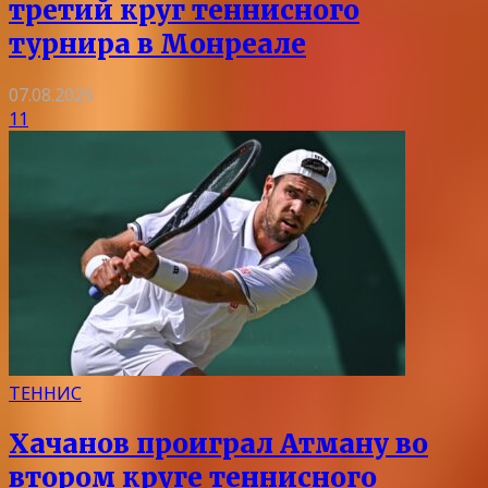
третий круг теннисного
турнира в Монреале
07.08.2026
11
ТЕННИС
Хачанов проиграл Атману во
втором круге теннисного