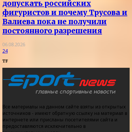
допускать российских
фигуристов и почему Трусова и
Валиева пока не получили
постоянного разрешения
06.08.2026
24
TF
Все материалы на данном сайте взяты из открытых
источников - имеют обратную ссылку на материал в
интернете или присланы посетителями сайта и
предоставляются исключительно в