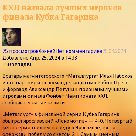
КХЛ назвала лучших игроков
финала Кубка Гагарина
75 просмотров
Хоккей
Нет комментариев
25.04.2024
Добавлено
Апр. 25, 2024 в 14:33
75
Взгляды
Вратарь магнитогорского «Металлурга» Илья Набоков
и его партнеры по команде защитник Робин Пресс
и форвард Александр Петунин признаны лучшими
игроками финала Фонбет Чемпионата КХЛ,
сообщается на сайте лиги.
«Металлург» в финальной серии Кубка Гагарина
обыграл ярославский «Локомотив» — 4–0. Четвертый
матч серии прошел в среду в Ярославле, гости
одержали победу со счетом 2:1. Самым ценным