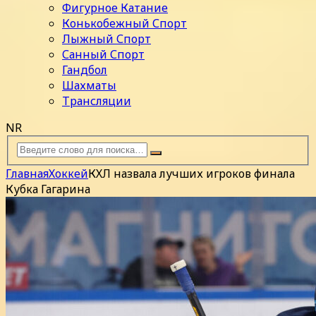
Фигурное Катание
Конькобежный Спорт
Лыжный Спорт
Санный Спорт
Гандбол
Шахматы
Трансляции
NR
Главная
Хоккей
КХЛ назвала лучших игроков финала
Кубка Гагарина